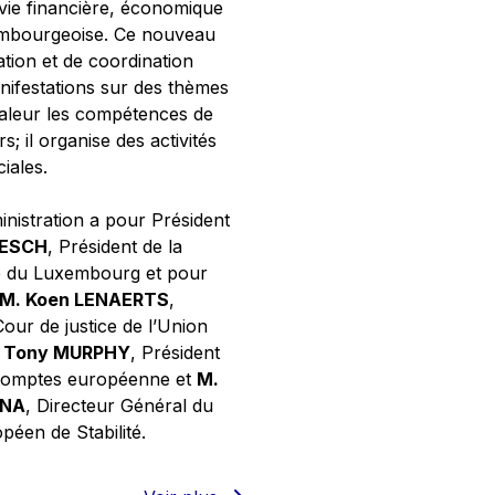
 vie financière, économique
xembourgeoise. Ce nouveau
tion et de coordination
nifestations sur des thèmes
valeur les compétences de
s; il organise des activités
ciales.
inistration a pour Président
NESCH
, Président de la
e du Luxembourg et pour
M. Koen LENAERTS
,
Cour de justice de l’Union
 Tony MURPHY
, Président
 comptes européenne et
M.
GNA
, Directeur Général du
éen de Stabilité.