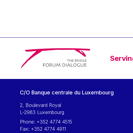
Klaus Regling
Klaus-Heiner Lehne
Koen LENAERTS
Lars Heikensten
Laura Kovesi
Luc Frieden
Servin
Lucas Papademos
Máire Geoghegan-Quinn
Manolis Mavrommatis
Marc Lemaître
C/O Banque centrale du Luxembourg
Marcel Zadi Kessy
Mario Centeno
2, Boulevard Royal
L-2983 Luxembourg
Mario Monti
Phone:
+352 4774 4515
Maroš ŠEFČOVIČ
Fax:
+352 4774 4911