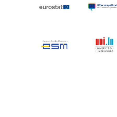
Jean-Louis Biancarelli
Jean-Louis Schiltz
Jean-Victor Louis
Jens Kreisel
Jeroen Dijsselbloem
Jochen Klucken
Johnny Åkerholm
Joschka Fischer
Juan Manuel Fabra
Vallés
Julian Priestley
Karl-Heinz Lambertz
Katharien L.C. Hunt
Kenneth Rogoff