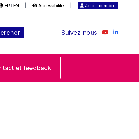
FR
EN
|
Accessibilité
|
Accès membre
|
ercher
Suivez-nous
ntact et feedback