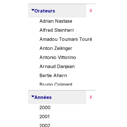
Orateurs
X
Adrian Nastase
Alfred Steinherr
Amadou Toumani Touré
Anton Zeilinger
Antonio Vittorino
Arnaud Danjean
Bertie Ahern
Bruno Colmant
Carlo Thelen
Années
X
Cem Özdemir
2000
Danny Alexander
2001
Désirée Van Boxtel
2002