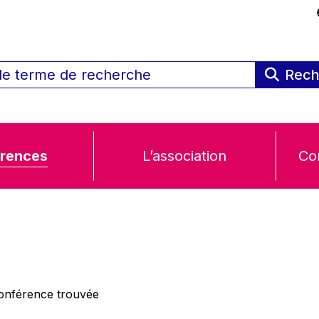
Rech
rences
L’association
Co
nférence trouvée