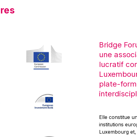
res
Bridge For
une associ
lucratif co
Luxembourg
plate-form
interdiscipl
Elle constitue un
institutions eur
Luxembourg et, d