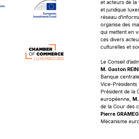
et acteurs de la
et juridique lu
réseau d’informa
organise des ma
qui mettent en 
ces divers acteur
culturelles et so
Le Conseil d’adm
M. Gaston REI
Banque central
Vice-Présidents
Président de la 
européenne,
M.
de la Cour des
Pierre GRAME
Mécanisme europ