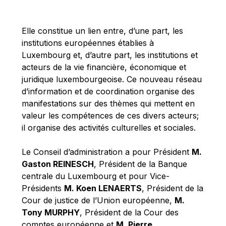
Michael Berry
Michael Palmer
Elle constitue un lien entre, d’une part, les
Michael Sohlman
institutions européennes établies à
Michel Goedert
Luxembourg et, d’autre part, les institutions et
acteurs de la vie financière, économique et
Mireille Delmas-Marty
juridique luxembourgeoise. Ce nouveau réseau
Nobuo Tanaka
d’information et de coordination organise des
Otmar Issing
manifestations sur des thèmes qui mettent en
valeur les compétences de ces divers acteurs;
Paolo Mengozzi
il organise des activités culturelles et sociales.
Paschal Donohoe
Pat Cox
Le Conseil d’administration a pour Président
M.
Gaston REINESCH
, Président de la Banque
Patrizia Nanz
centrale du Luxembourg et pour Vice-
Philippe Maystadt
Présidents
M. Koen LENAERTS
, Président de la
Pierre Gramegna
Cour de justice de l’Union européenne,
M.
Tony MURPHY
, Président de la Cour des
Richard Pelly
comptes européenne et
M. Pierre