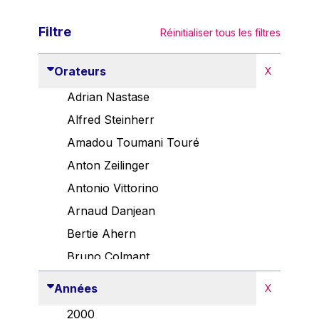
Filtre
Réinitialiser tous les filtres
Orateurs
X
Adrian Nastase
Alfred Steinherr
Amadou Toumani Touré
Anton Zeilinger
Antonio Vittorino
Arnaud Danjean
Bertie Ahern
Bruno Colmant
Carlo Thelen
Années
X
Cem Özdemir
2000