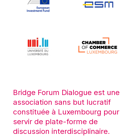
Koen LENAERTS
Lars Heikensten
Laura Kovesi
Luc Frieden
Lucas Papademos
Máire Geoghegan-Quinn
Manolis Mavrommatis
Marc Lemaître
Marcel Zadi Kessy
Mario Centeno
Bridge Forum Dialogue est une
Mario Monti
association sans but lucratif
Maroš ŠEFČOVIČ
constituée à Luxembourg pour
Martin Bailey
servir de plate-forme de
Martine Reicherts
discussion interdisciplinaire.