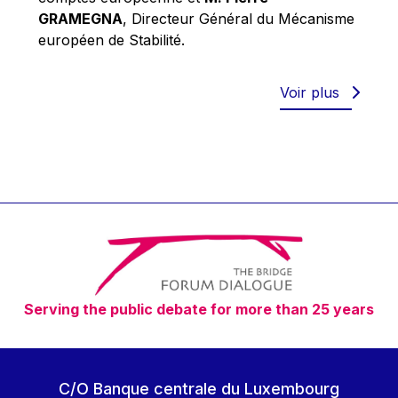
Robert Goebbels
GRAMEGNA
, Directeur Général du Mécanisme
Robert REYNDERS
européen de Stabilité.
Robert WEIDES
Rolf Tarrach
Voir plus
Štefan Füle
Thomas L. Cranfield
Tim Lankester
Timothy Radcliffe
Vaclav Klaus
Vassilios Skouris
Vítor Manuel da Silva Caldeira
Serving the public debate for more than 25 years
Viviane Reding
Walter Hagg
Walter RADERMACHER
C/O Banque centrale du Luxembourg