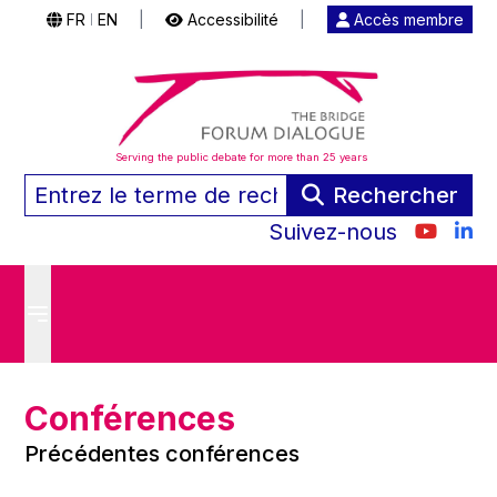
FR
EN
|
Accessibilité
|
Accès membre
|
Serving the public debate for more than 25 years
Rechercher
Suivez-nous
Conférences
Précédentes conférences