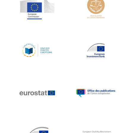
Jean-Louis Schiltz
Jean-Victor Louis
Jens Kreisel
Jeroen Dijsselbloem
Jochen Klucken
Johnny Åkerholm
Joschka Fischer
Juan Manuel Fabra Vallés
Julian Priestley
Karl-Heinz Lambertz
Katharien L.C. Hunt
Kenneth Rogoff
Klaus Regling
Klaus-Heiner Lehne