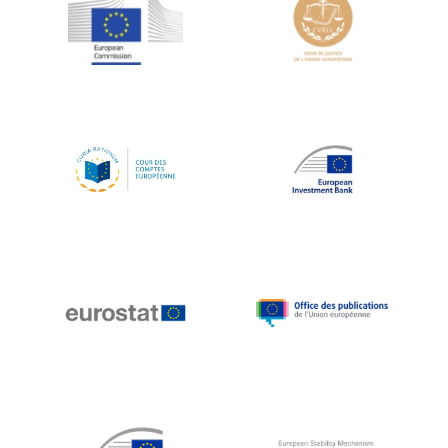
Jean-Louis Schiltz
Jean-Victor Louis
Jens Kreisel
Jeroen Dijsselbloem
Jochen Klucken
Johnny Åkerholm
Joschka Fischer
Juan Manuel Fabra Vallés
Julian Priestley
Karl-Heinz Lambertz
Katharien L.C. Hunt
Kenneth Rogoff
Klaus Regling
Klaus-Heiner Lehne