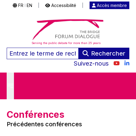
FR
EN
|
Accessibilité
|
Accès membre
|
Serving the public debate for more than 25 years
Rechercher
Suivez-nous
Conférences
Précédentes conférences