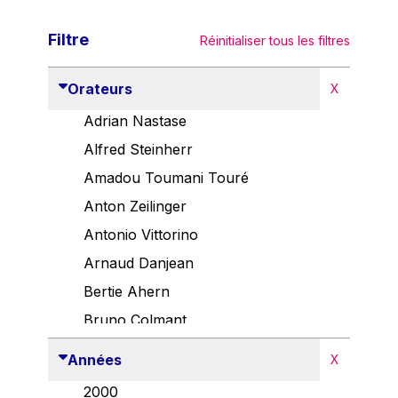
Filtre
Réinitialiser tous les filtres
Orateurs
X
Adrian Nastase
Alfred Steinherr
Amadou Toumani Touré
Anton Zeilinger
Antonio Vittorino
Arnaud Danjean
Bertie Ahern
Bruno Colmant
Carlo Thelen
Années
X
Cem Özdemir
2000