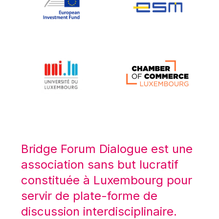
Koen LENAERTS
Lars Heikensten
Laura Kovesi
Luc Frieden
Lucas Papademos
Máire Geoghegan-Quinn
Manolis Mavrommatis
Marc Lemaître
Marcel Zadi Kessy
Mario Centeno
Bridge Forum Dialogue est une
Mario Monti
association sans but lucratif
Maroš ŠEFČOVIČ
constituée à Luxembourg pour
Martin Bailey
servir de plate-forme de
Martine Reicherts
discussion interdisciplinaire.