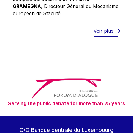
Robert Goebbels
GRAMEGNA
, Directeur Général du Mécanisme
Robert REYNDERS
européen de Stabilité.
Robert WEIDES
Rolf Tarrach
Voir plus
Štefan Füle
Thomas L. Cranfield
Tim Lankester
Timothy Radcliffe
Vaclav Klaus
Vassilios Skouris
Vítor Manuel da Silva Caldeira
Serving the public debate for more than 25 years
Viviane Reding
Walter Hagg
Walter RADERMACHER
C/O Banque centrale du Luxembourg