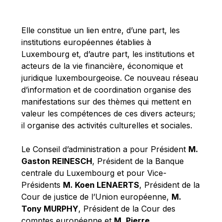
Michael Berry
Michael Palmer
Elle constitue un lien entre, d’une part, les
Michael Sohlman
institutions européennes établies à
Michel Goedert
Luxembourg et, d’autre part, les institutions et
acteurs de la vie financière, économique et
Mireille Delmas-Marty
juridique luxembourgeoise. Ce nouveau réseau
Nobuo Tanaka
d’information et de coordination organise des
Otmar Issing
manifestations sur des thèmes qui mettent en
valeur les compétences de ces divers acteurs;
Paolo Mengozzi
il organise des activités culturelles et sociales.
Paschal Donohoe
Pat Cox
Le Conseil d’administration a pour Président
M.
Gaston REINESCH
, Président de la Banque
Patrizia Nanz
centrale du Luxembourg et pour Vice-
Philippe Maystadt
Présidents
M. Koen LENAERTS
, Président de la
Pierre Gramegna
Cour de justice de l’Union européenne,
M.
Tony MURPHY
, Président de la Cour des
Richard Pelly
comptes européenne et
M. Pierre