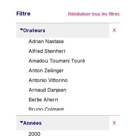
Filtre
Réinitialiser tous les filtres
Orateurs
X
Adrian Nastase
Alfred Steinherr
Amadou Toumani Touré
Anton Zeilinger
Antonio Vittorino
Arnaud Danjean
Bertie Ahern
Bruno Colmant
Carlo Thelen
Années
X
Cem Özdemir
2000