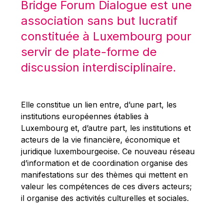
Bridge Forum Dialogue est une
Robert Goebbels
association sans but lucratif
Robert REYNDERS
constituée à Luxembourg pour
Robert WEIDES
servir de plate-forme de
Rolf Tarrach
discussion interdisciplinaire.
Štefan Füle
Thomas L. Cranfield
Tim Lankester
Elle constitue un lien entre, d’une part, les
Timothy Radcliffe
institutions européennes établies à
Luxembourg et, d’autre part, les institutions et
Vaclav Klaus
acteurs de la vie financière, économique et
Vassilios Skouris
juridique luxembourgeoise. Ce nouveau réseau
Vítor Manuel da Silva Caldeira
d’information et de coordination organise des
manifestations sur des thèmes qui mettent en
Viviane Reding
valeur les compétences de ces divers acteurs;
Walter Hagg
il organise des activités culturelles et sociales.
Walter RADERMACHER