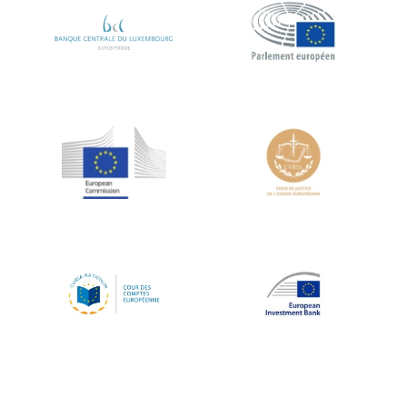
Koen LENAERTS
Lars Heikensten
Laura Kovesi
Luc Frieden
Lucas Papademos
Máire Geoghegan-Quinn
Manolis Mavrommatis
Marc Lemaître
Marcel Zadi Kessy
Mario Centeno
Mario Monti
Maroš ŠEFČOVIČ
Martin Bailey
Martine Reicherts