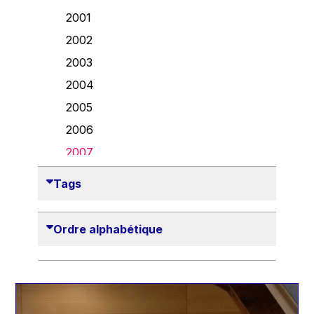
Danny Alexander
2001
Désirée Van Boxtel
2002
Edmond Israel
2003
Etienne de Lhoneux
2004
Euclid Tsakalotos
2005
Francis Carpenter
2006
François Villeroy de Galhau
2007
Frederica Mogherini
2008
Tags
Gaston Reinesch
2009
Georg Helg
2010
Ordre alphabétique
Gil Carlos Rodrigues Iglesias
2011
Gunnar Lund
2012
Günther Hermann Oettinger
2013
Günther Verheugen
2014