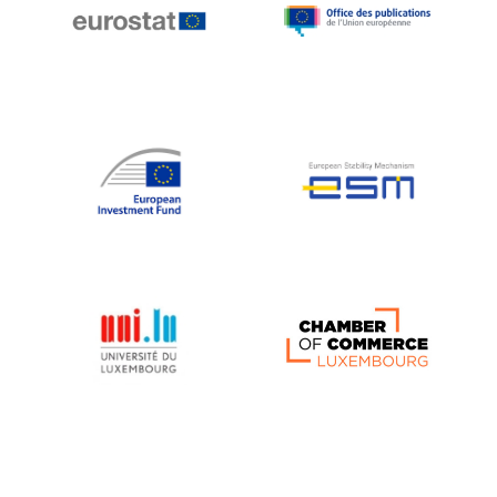
Michael Berry
Michael Palmer
Michael Sohlman
Michel Goedert
Mireille Delmas-Marty
Nobuo Tanaka
Otmar Issing
Paolo Mengozzi
Paschal Donohoe
Pat Cox
Patrizia Nanz
Philippe Maystadt
Pierre Gramegna
Richard Pelly