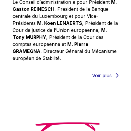
Le Conseil d’administration a pour Président
M.
Werner Hoyer
Gaston REINESCH
, Président de la Banque
Wolfgang Ketterle
centrale du Luxembourg et pour Vice-
Yasser Abed Rabbo
Présidents
M. Koen LENAERTS
, Président de la
Cour de justice de l’Union européenne,
M.
Yossi Beillin
Tony MURPHY
, Président de la Cour des
Yves FRANCHET
comptes européenne et
M. Pierre
Yves Mersch
GRAMEGNA
, Directeur Général du Mécanisme
européen de Stabilité.
Voir plus