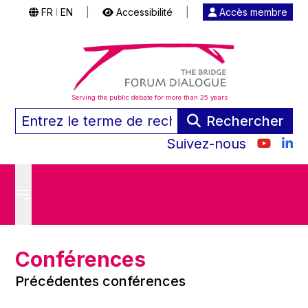
FR
EN
|
Accessibilité
|
Accès membre
|
Serving the public debate for more than 25 years
Rechercher
Suivez-nous
Conférences
Précédentes conférences