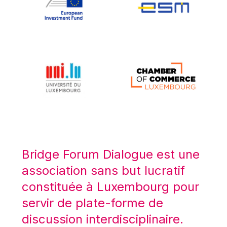
Koen LENAERTS
Lars Heikensten
Laura Kovesi
Luc Frieden
Lucas Papademos
Máire Geoghegan-Quinn
Manolis Mavrommatis
Marc Lemaître
Marcel Zadi Kessy
Mario Centeno
Bridge Forum Dialogue est une
Mario Monti
association sans but lucratif
Maroš ŠEFČOVIČ
constituée à Luxembourg pour
Martin Bailey
servir de plate-forme de
Martine Reicherts
discussion interdisciplinaire.