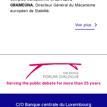
Robert Goebbels
GRAMEGNA
, Directeur Général du Mécanisme
Robert REYNDERS
européen de Stabilité.
Robert WEIDES
Rolf Tarrach
Voir plus
Štefan Füle
Thomas L. Cranfield
Tim Lankester
Timothy Radcliffe
Vaclav Klaus
Vassilios Skouris
Vítor Manuel da Silva Caldeira
Serving the public debate for more than 25 years
Viviane Reding
Walter Hagg
Walter RADERMACHER
C/O Banque centrale du Luxembourg