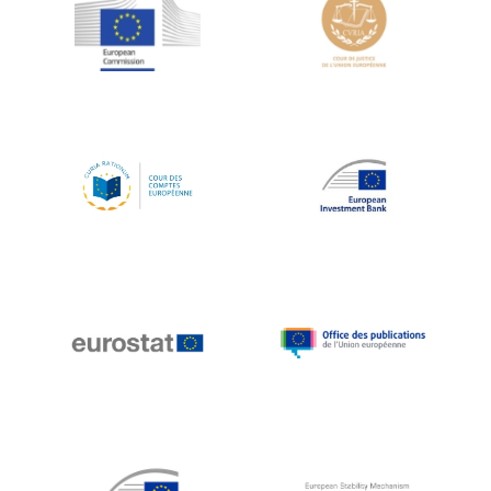
Jean-Louis Schiltz
Jean-Victor Louis
Jens Kreisel
Jeroen Dijsselbloem
Jochen Klucken
Johnny Åkerholm
Joschka Fischer
Juan Manuel Fabra Vallés
Julian Priestley
Karl-Heinz Lambertz
Katharien L.C. Hunt
Kenneth Rogoff
Klaus Regling
Klaus-Heiner Lehne