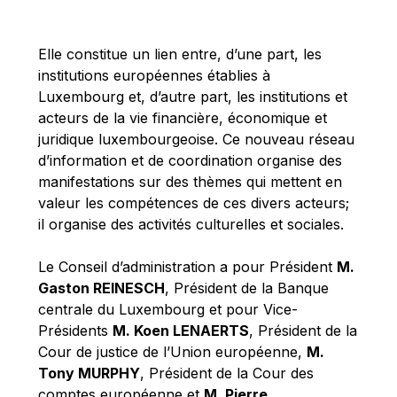
Michael Berry
Michael Palmer
Elle constitue un lien entre, d’une part, les
Michael Sohlman
institutions européennes établies à
Michel Goedert
Luxembourg et, d’autre part, les institutions et
acteurs de la vie financière, économique et
Mireille Delmas-Marty
juridique luxembourgeoise. Ce nouveau réseau
Nobuo Tanaka
d’information et de coordination organise des
Otmar Issing
manifestations sur des thèmes qui mettent en
valeur les compétences de ces divers acteurs;
Paolo Mengozzi
il organise des activités culturelles et sociales.
Paschal Donohoe
Pat Cox
Le Conseil d’administration a pour Président
M.
Gaston REINESCH
, Président de la Banque
Patrizia Nanz
centrale du Luxembourg et pour Vice-
Philippe Maystadt
Présidents
M. Koen LENAERTS
, Président de la
Pierre Gramegna
Cour de justice de l’Union européenne,
M.
Tony MURPHY
, Président de la Cour des
Richard Pelly
comptes européenne et
M. Pierre