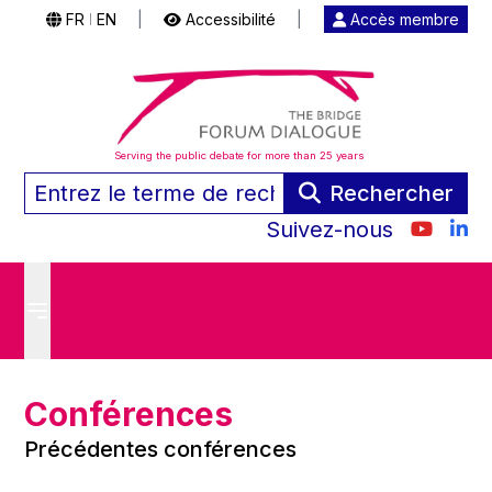
FR
EN
|
Accessibilité
|
Accès membre
|
Serving the public debate for more than 25 years
Rechercher
Suivez-nous
Conférences
Précédentes conférences