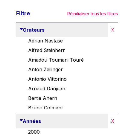
Filtre
Réinitialiser tous les filtres
Orateurs
X
Adrian Nastase
Alfred Steinherr
Amadou Toumani Touré
Anton Zeilinger
Antonio Vittorino
Arnaud Danjean
Bertie Ahern
Bruno Colmant
Carlo Thelen
Années
X
Cem Özdemir
2000