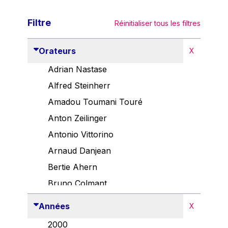
Filtre
Réinitialiser tous les filtres
Orateurs
X
Adrian Nastase
Alfred Steinherr
Amadou Toumani Touré
Anton Zeilinger
Antonio Vittorino
Arnaud Danjean
Bertie Ahern
Bruno Colmant
Carlo Thelen
Années
X
Cem Özdemir
2000