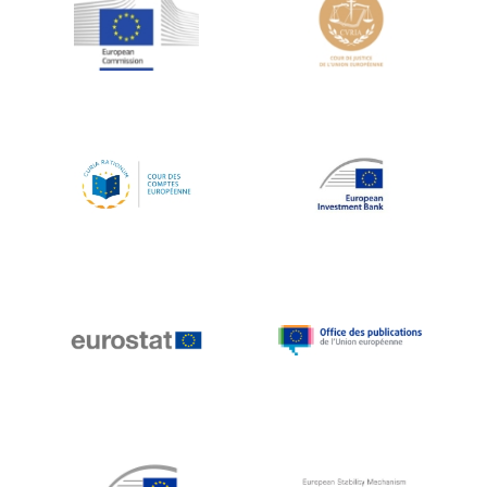
Jean-Louis Schiltz
Jean-Victor Louis
Jens Kreisel
Jeroen Dijsselbloem
Jochen Klucken
Johnny Åkerholm
Joschka Fischer
Juan Manuel Fabra Vallés
Julian Priestley
Karl-Heinz Lambertz
Katharien L.C. Hunt
Kenneth Rogoff
Klaus Regling
Klaus-Heiner Lehne