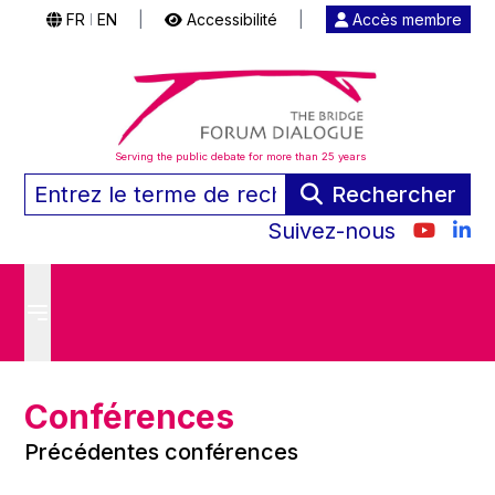
FR
EN
|
Accessibilité
|
Accès membre
|
Serving the public debate for more than 25 years
Rechercher
Suivez-nous
Conférences
Précédentes conférences