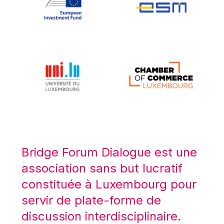
Koen LENAERTS
Lars Heikensten
Laura Kovesi
Luc Frieden
Lucas Papademos
Máire Geoghegan-Quinn
Manolis Mavrommatis
Marc Lemaître
Marcel Zadi Kessy
Mario Centeno
Bridge Forum Dialogue est une
Mario Monti
association sans but lucratif
Maroš ŠEFČOVIČ
constituée à Luxembourg pour
Martin Bailey
servir de plate-forme de
Martine Reicherts
discussion interdisciplinaire.