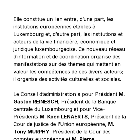
Michael Berry
Michael Palmer
Elle constitue un lien entre, d’une part, les
Michael Sohlman
institutions européennes établies à
Michel Goedert
Luxembourg et, d’autre part, les institutions et
acteurs de la vie financière, économique et
Mireille Delmas-Marty
juridique luxembourgeoise. Ce nouveau réseau
Nobuo Tanaka
d’information et de coordination organise des
Otmar Issing
manifestations sur des thèmes qui mettent en
valeur les compétences de ces divers acteurs;
Paolo Mengozzi
il organise des activités culturelles et sociales.
Paschal Donohoe
Pat Cox
Le Conseil d’administration a pour Président
M.
Gaston REINESCH
, Président de la Banque
Patrizia Nanz
centrale du Luxembourg et pour Vice-
Philippe Maystadt
Présidents
M. Koen LENAERTS
, Président de la
Pierre Gramegna
Cour de justice de l’Union européenne,
M.
Tony MURPHY
, Président de la Cour des
Richard Pelly
comptes européenne et
M. Pierre