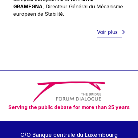
Robert Goebbels
GRAMEGNA
, Directeur Général du Mécanisme
Robert REYNDERS
européen de Stabilité.
Robert WEIDES
Rolf Tarrach
Voir plus
Štefan Füle
Thomas L. Cranfield
Tim Lankester
Timothy Radcliffe
Vaclav Klaus
Vassilios Skouris
Vítor Manuel da Silva Caldeira
Serving the public debate for more than 25 years
Viviane Reding
Walter Hagg
Walter RADERMACHER
C/O Banque centrale du Luxembourg