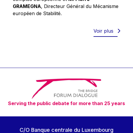
Robert Goebbels
GRAMEGNA
, Directeur Général du Mécanisme
Robert REYNDERS
européen de Stabilité.
Robert WEIDES
Rolf Tarrach
Voir plus
Štefan Füle
Thomas L. Cranfield
Tim Lankester
Timothy Radcliffe
Vaclav Klaus
Vassilios Skouris
Vítor Manuel da Silva Caldeira
Serving the public debate for more than 25 years
Viviane Reding
Walter Hagg
Walter RADERMACHER
C/O Banque centrale du Luxembourg