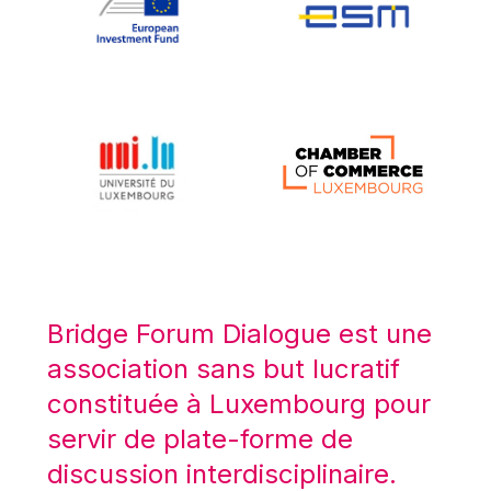
Koen LENAERTS
Lars Heikensten
Laura Kovesi
Luc Frieden
Lucas Papademos
Máire Geoghegan-Quinn
Manolis Mavrommatis
Marc Lemaître
Marcel Zadi Kessy
Mario Centeno
Bridge Forum Dialogue est une
Mario Monti
association sans but lucratif
Maroš ŠEFČOVIČ
constituée à Luxembourg pour
Martin Bailey
servir de plate-forme de
Martine Reicherts
discussion interdisciplinaire.