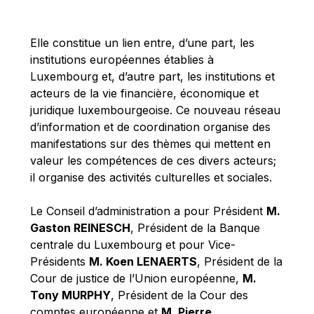
Michael Berry
Michael Palmer
Elle constitue un lien entre, d’une part, les
Michael Sohlman
institutions européennes établies à
Michel Goedert
Luxembourg et, d’autre part, les institutions et
acteurs de la vie financière, économique et
Mireille Delmas-Marty
juridique luxembourgeoise. Ce nouveau réseau
Nobuo Tanaka
d’information et de coordination organise des
Otmar Issing
manifestations sur des thèmes qui mettent en
valeur les compétences de ces divers acteurs;
Paolo Mengozzi
il organise des activités culturelles et sociales.
Paschal Donohoe
Pat Cox
Le Conseil d’administration a pour Président
M.
Gaston REINESCH
, Président de la Banque
Patrizia Nanz
centrale du Luxembourg et pour Vice-
Philippe Maystadt
Présidents
M. Koen LENAERTS
, Président de la
Pierre Gramegna
Cour de justice de l’Union européenne,
M.
Tony MURPHY
, Président de la Cour des
Richard Pelly
comptes européenne et
M. Pierre