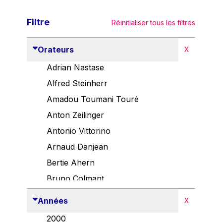
Filtre
Réinitialiser tous les filtres
Orateurs
X
Adrian Nastase
Alfred Steinherr
Amadou Toumani Touré
Anton Zeilinger
Antonio Vittorino
Arnaud Danjean
Bertie Ahern
Bruno Colmant
Carlo Thelen
Années
X
Cem Özdemir
2000