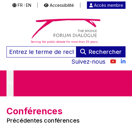
FR
EN
|
Accessibilité
|
Accès membre
|
Serving the public debate for more than 25 years
Rechercher
Suivez-nous
Conférences
Précédentes conférences