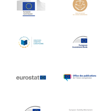
Jean-Louis Schiltz
Jean-Victor Louis
Jens Kreisel
Jeroen Dijsselbloem
Jochen Klucken
Johnny Åkerholm
Joschka Fischer
Juan Manuel Fabra Vallés
Julian Priestley
Karl-Heinz Lambertz
Katharien L.C. Hunt
Kenneth Rogoff
Klaus Regling
Klaus-Heiner Lehne