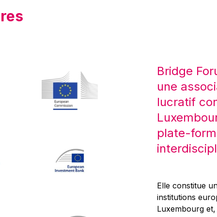
res
Bridge For
une associ
lucratif co
Luxembourg
plate-form
interdiscipl
Elle constitue un
institutions eur
Luxembourg et, d