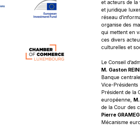
et acteurs de la
et juridique lu
réseau d’informa
organise des ma
qui mettent en 
ces divers acteur
culturelles et so
Le Conseil d’adm
M. Gaston REI
Banque central
Vice-Présidents
Président de la 
européenne,
M.
de la Cour des
Pierre GRAME
Mécanisme europ