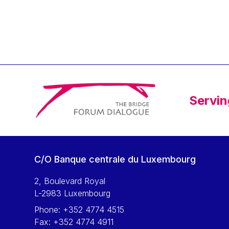
Klaus Regling
Klaus-Heiner Lehne
Koen LENAERTS
Lars Heikensten
Laura Kovesi
Luc Frieden
Servin
Lucas Papademos
Máire Geoghegan-Quinn
Manolis Mavrommatis
Marc Lemaître
C/O Banque centrale du Luxembourg
Marcel Zadi Kessy
Mario Centeno
2, Boulevard Royal
L-2983 Luxembourg
Mario Monti
Phone:
+352 4774 4515
Maroš ŠEFČOVIČ
Fax:
+352 4774 4911