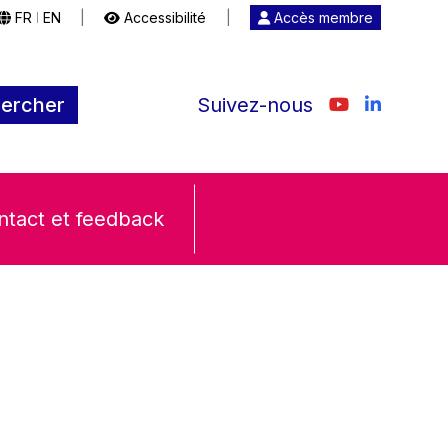
FR
EN
|
Accessibilité
|
Accès membre
|
ercher
Suivez-nous
ntact et feedback