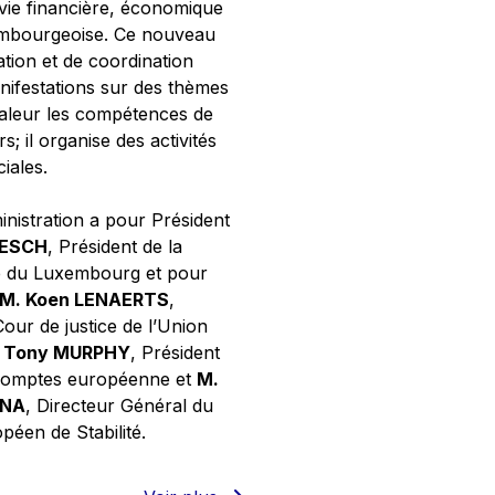
 vie financière, économique
xembourgeoise. Ce nouveau
tion et de coordination
nifestations sur des thèmes
valeur les compétences de
s; il organise des activités
ciales.
inistration a pour Président
NESCH
, Président de la
e du Luxembourg et pour
M. Koen LENAERTS
,
Cour de justice de l’Union
 Tony MURPHY
, Président
 comptes européenne et
M.
GNA
, Directeur Général du
éen de Stabilité.