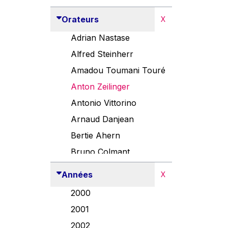
Orateurs
X
Adrian Nastase
Alfred Steinherr
Amadou Toumani Touré
Anton Zeilinger
Antonio Vittorino
Arnaud Danjean
Bertie Ahern
Bruno Colmant
Carlo Thelen
Années
X
Cem Özdemir
2000
Danny Alexander
2001
Désirée Van Boxtel
2002