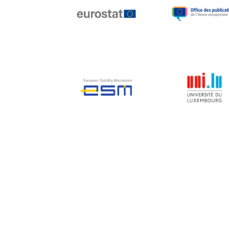
Jean-Louis Biancarelli
Jean-Louis Schiltz
Jean-Victor Louis
Jens Kreisel
Jeroen Dijsselbloem
Jochen Klucken
Johnny Åkerholm
Joschka Fischer
Juan Manuel Fabra
Vallés
Julian Priestley
Karl-Heinz Lambertz
Katharien L.C. Hunt
Kenneth Rogoff