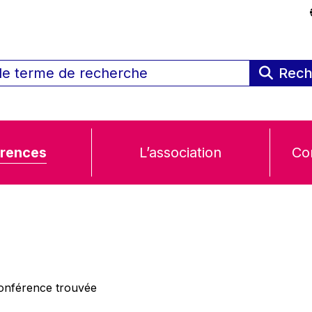
Rech
rences
L’association
Co
nférence trouvée