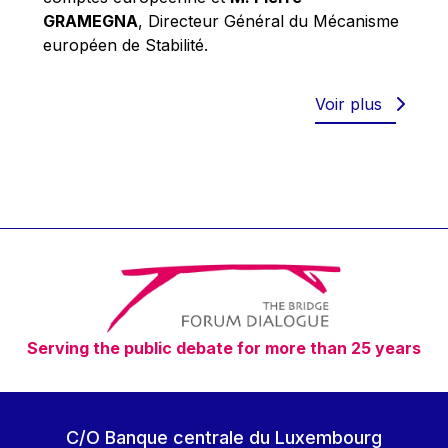
Robert Goebbels
GRAMEGNA
, Directeur Général du Mécanisme
Robert REYNDERS
européen de Stabilité.
Robert WEIDES
Rolf Tarrach
Voir plus
Štefan Füle
Thomas L. Cranfield
Tim Lankester
Timothy Radcliffe
Vaclav Klaus
Vassilios Skouris
Vítor Manuel da Silva Caldeira
Serving the public debate for more than 25 years
Viviane Reding
Walter Hagg
Walter RADERMACHER
C/O Banque centrale du Luxembourg