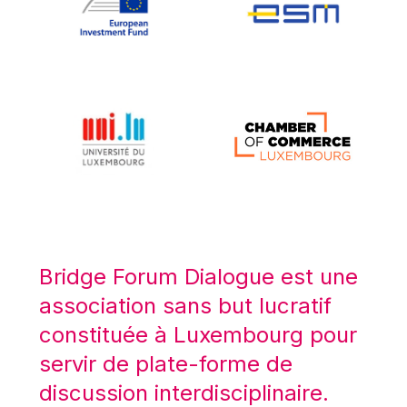
Koen LENAERTS
Lars Heikensten
Laura Kovesi
Luc Frieden
Lucas Papademos
Máire Geoghegan-Quinn
Manolis Mavrommatis
Marc Lemaître
Marcel Zadi Kessy
Mario Centeno
Bridge Forum Dialogue est une
Mario Monti
association sans but lucratif
Maroš ŠEFČOVIČ
constituée à Luxembourg pour
Martin Bailey
servir de plate-forme de
Martine Reicherts
discussion interdisciplinaire.