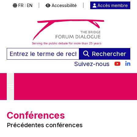
FR
EN
|
Accessibilité
|
Accès membre
|
Serving the public debate for more than 25 years
Rechercher
Suivez-nous
Conférences
Précédentes conférences