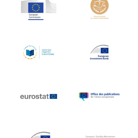
Jean-Louis Schiltz
Jean-Victor Louis
Jens Kreisel
Jeroen Dijsselbloem
Jochen Klucken
Johnny Åkerholm
Joschka Fischer
Juan Manuel Fabra Vallés
Julian Priestley
Karl-Heinz Lambertz
Katharien L.C. Hunt
Kenneth Rogoff
Klaus Regling
Klaus-Heiner Lehne