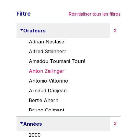
Filtre
Réinitialiser tous les filtres
Orateurs
X
Adrian Nastase
Alfred Steinherr
Amadou Toumani Touré
Anton Zeilinger
Antonio Vittorino
Arnaud Danjean
Bertie Ahern
Bruno Colmant
Carlo Thelen
Années
X
Cem Özdemir
2000