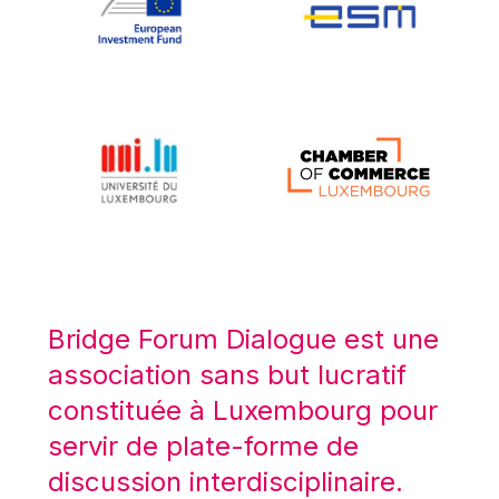
Koen LENAERTS
Lars Heikensten
Laura Kovesi
Luc Frieden
Lucas Papademos
Máire Geoghegan-Quinn
Manolis Mavrommatis
Marc Lemaître
Marcel Zadi Kessy
Mario Centeno
Bridge Forum Dialogue est une
Mario Monti
association sans but lucratif
Maroš ŠEFČOVIČ
constituée à Luxembourg pour
Martin Bailey
servir de plate-forme de
Martine Reicherts
discussion interdisciplinaire.