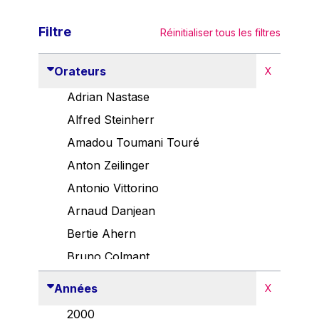
Filtre
Réinitialiser tous les filtres
Orateurs
X
Adrian Nastase
Alfred Steinherr
Amadou Toumani Touré
Anton Zeilinger
Antonio Vittorino
Arnaud Danjean
Bertie Ahern
Bruno Colmant
Carlo Thelen
Années
X
Cem Özdemir
2000