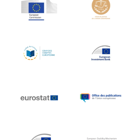
Jean-Louis Schiltz
Jean-Victor Louis
Jens Kreisel
Jeroen Dijsselbloem
Jochen Klucken
Johnny Åkerholm
Joschka Fischer
Juan Manuel Fabra Vallés
Julian Priestley
Karl-Heinz Lambertz
Katharien L.C. Hunt
Kenneth Rogoff
Klaus Regling
Klaus-Heiner Lehne