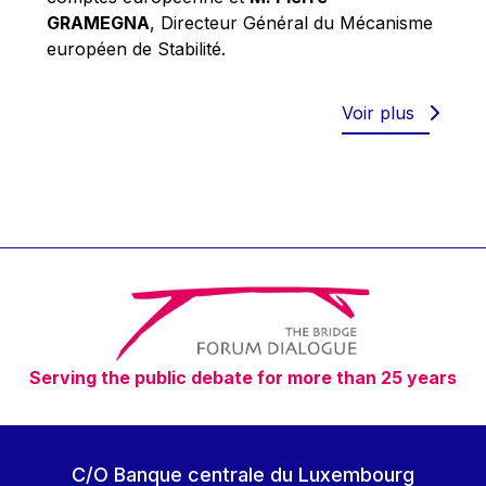
Robert Goebbels
GRAMEGNA
, Directeur Général du Mécanisme
Robert REYNDERS
européen de Stabilité.
Robert WEIDES
Rolf Tarrach
Voir plus
Štefan Füle
Thomas L. Cranfield
Tim Lankester
Timothy Radcliffe
Vaclav Klaus
Vassilios Skouris
Vítor Manuel da Silva Caldeira
Serving the public debate for more than 25 years
Viviane Reding
Walter Hagg
Walter RADERMACHER
C/O Banque centrale du Luxembourg