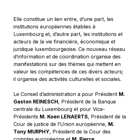
Michael Berry
Michael Palmer
Elle constitue un lien entre, d’une part, les
Michael Sohlman
institutions européennes établies à
Michel Goedert
Luxembourg et, d’autre part, les institutions et
acteurs de la vie financière, économique et
Mireille Delmas-Marty
juridique luxembourgeoise. Ce nouveau réseau
Nobuo Tanaka
d’information et de coordination organise des
Otmar Issing
manifestations sur des thèmes qui mettent en
valeur les compétences de ces divers acteurs;
Paolo Mengozzi
il organise des activités culturelles et sociales.
Paschal Donohoe
Pat Cox
Le Conseil d’administration a pour Président
M.
Gaston REINESCH
, Président de la Banque
Patrizia Nanz
centrale du Luxembourg et pour Vice-
Philippe Maystadt
Présidents
M. Koen LENAERTS
, Président de la
Pierre Gramegna
Cour de justice de l’Union européenne,
M.
Tony MURPHY
, Président de la Cour des
Richard Pelly
comptes européenne et
M. Pierre