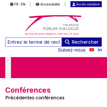
FR
EN
|
Accessibilité
|
Accès membre
|
Serving the public debate for more than 25 years
Rechercher
Suivez-nous
Conférences
Précédentes conférences