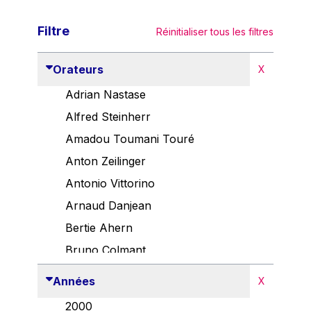
Filtre
Réinitialiser tous les filtres
Orateurs
X
Adrian Nastase
Alfred Steinherr
Amadou Toumani Touré
Anton Zeilinger
Antonio Vittorino
Arnaud Danjean
Bertie Ahern
Bruno Colmant
Carlo Thelen
Années
X
Cem Özdemir
2000