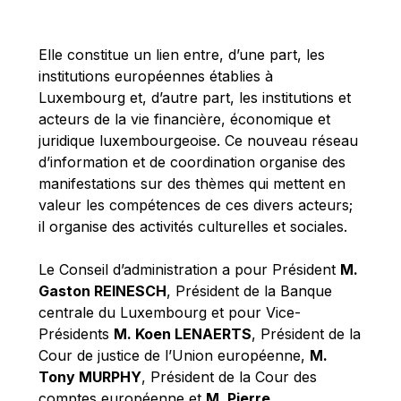
Michael Berry
Michael Palmer
Elle constitue un lien entre, d’une part, les
Michael Sohlman
institutions européennes établies à
Michel Goedert
Luxembourg et, d’autre part, les institutions et
acteurs de la vie financière, économique et
Mireille Delmas-Marty
juridique luxembourgeoise. Ce nouveau réseau
Nobuo Tanaka
d’information et de coordination organise des
Otmar Issing
manifestations sur des thèmes qui mettent en
valeur les compétences de ces divers acteurs;
Paolo Mengozzi
il organise des activités culturelles et sociales.
Paschal Donohoe
Pat Cox
Le Conseil d’administration a pour Président
M.
Gaston REINESCH
, Président de la Banque
Patrizia Nanz
centrale du Luxembourg et pour Vice-
Philippe Maystadt
Présidents
M. Koen LENAERTS
, Président de la
Pierre Gramegna
Cour de justice de l’Union européenne,
M.
Tony MURPHY
, Président de la Cour des
Richard Pelly
comptes européenne et
M. Pierre