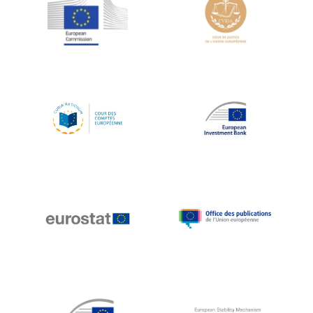
Jean-Louis Schiltz
Jean-Victor Louis
Jens Kreisel
Jeroen Dijsselbloem
Jochen Klucken
Johnny Åkerholm
Joschka Fischer
Juan Manuel Fabra Vallés
Julian Priestley
Karl-Heinz Lambertz
Katharien L.C. Hunt
Kenneth Rogoff
Klaus Regling
Klaus-Heiner Lehne