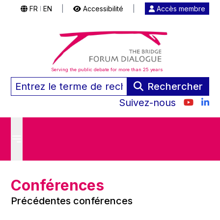
FR
EN
|
Accessibilité
|
Accès membre
|
Serving the public debate for more than 25 years
Rechercher
Suivez-nous
Conférences
Précédentes conférences