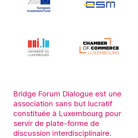
Koen LENAERTS
Lars Heikensten
Laura Kovesi
Luc Frieden
Lucas Papademos
Máire Geoghegan-Quinn
Manolis Mavrommatis
Marc Lemaître
Marcel Zadi Kessy
Mario Centeno
Bridge Forum Dialogue est une
Mario Monti
association sans but lucratif
Maroš ŠEFČOVIČ
constituée à Luxembourg pour
Martin Bailey
servir de plate-forme de
Martine Reicherts
discussion interdisciplinaire.