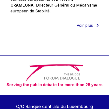
Robert Goebbels
GRAMEGNA
, Directeur Général du Mécanisme
Robert REYNDERS
européen de Stabilité.
Robert WEIDES
Rolf Tarrach
Voir plus
Štefan Füle
Thomas L. Cranfield
Tim Lankester
Timothy Radcliffe
Vaclav Klaus
Vassilios Skouris
Vítor Manuel da Silva Caldeira
Serving the public debate for more than 25 years
Viviane Reding
Walter Hagg
Walter RADERMACHER
C/O Banque centrale du Luxembourg