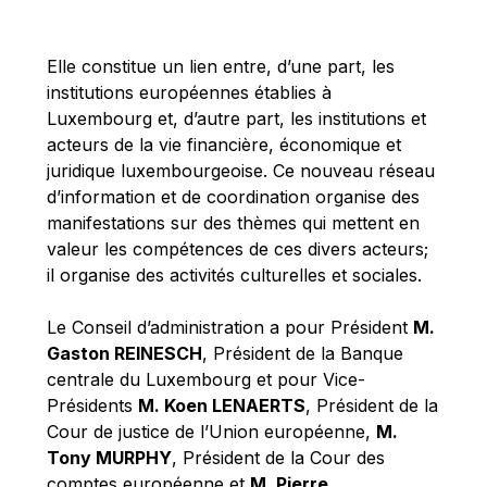
Michael Berry
Michael Palmer
Elle constitue un lien entre, d’une part, les
Michael Sohlman
institutions européennes établies à
Michel Goedert
Luxembourg et, d’autre part, les institutions et
acteurs de la vie financière, économique et
Mireille Delmas-Marty
juridique luxembourgeoise. Ce nouveau réseau
Nobuo Tanaka
d’information et de coordination organise des
Otmar Issing
manifestations sur des thèmes qui mettent en
valeur les compétences de ces divers acteurs;
Paolo Mengozzi
il organise des activités culturelles et sociales.
Paschal Donohoe
Pat Cox
Le Conseil d’administration a pour Président
M.
Gaston REINESCH
, Président de la Banque
Patrizia Nanz
centrale du Luxembourg et pour Vice-
Philippe Maystadt
Présidents
M. Koen LENAERTS
, Président de la
Pierre Gramegna
Cour de justice de l’Union européenne,
M.
Tony MURPHY
, Président de la Cour des
Richard Pelly
comptes européenne et
M. Pierre