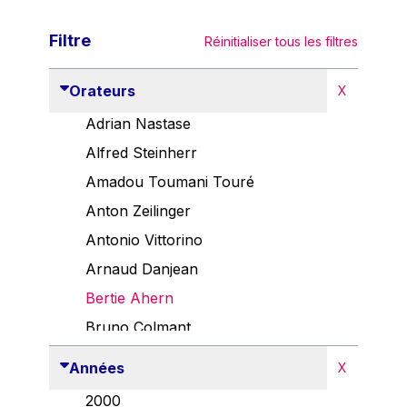
Filtre
Réinitialiser tous les filtres
Orateurs
X
Adrian Nastase
Alfred Steinherr
Amadou Toumani Touré
Anton Zeilinger
Antonio Vittorino
Arnaud Danjean
Bertie Ahern
Bruno Colmant
Carlo Thelen
Années
X
Cem Özdemir
2000