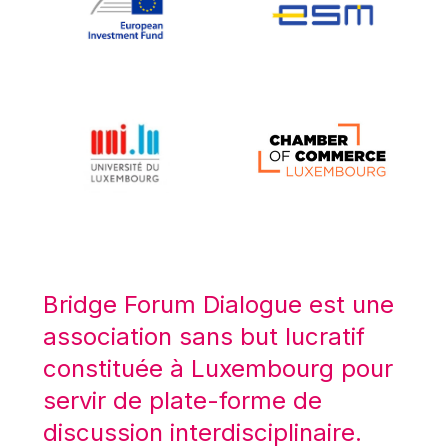
Koen LENAERTS
Lars Heikensten
Laura Kovesi
Luc Frieden
Lucas Papademos
Máire Geoghegan-Quinn
Manolis Mavrommatis
Marc Lemaître
Marcel Zadi Kessy
Mario Centeno
Bridge Forum Dialogue est une
Mario Monti
association sans but lucratif
Maroš ŠEFČOVIČ
constituée à Luxembourg pour
Martin Bailey
servir de plate-forme de
Martine Reicherts
discussion interdisciplinaire.