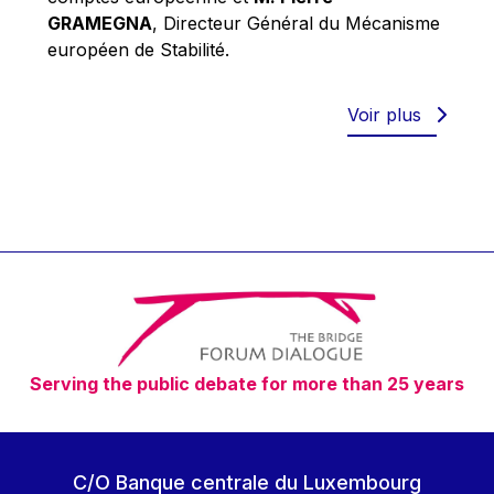
Robert Goebbels
GRAMEGNA
, Directeur Général du Mécanisme
Robert REYNDERS
européen de Stabilité.
Robert WEIDES
Rolf Tarrach
Voir plus
Štefan Füle
Thomas L. Cranfield
Tim Lankester
Timothy Radcliffe
Vaclav Klaus
Vassilios Skouris
Vítor Manuel da Silva Caldeira
Serving the public debate for more than 25 years
Viviane Reding
Walter Hagg
Walter RADERMACHER
C/O Banque centrale du Luxembourg