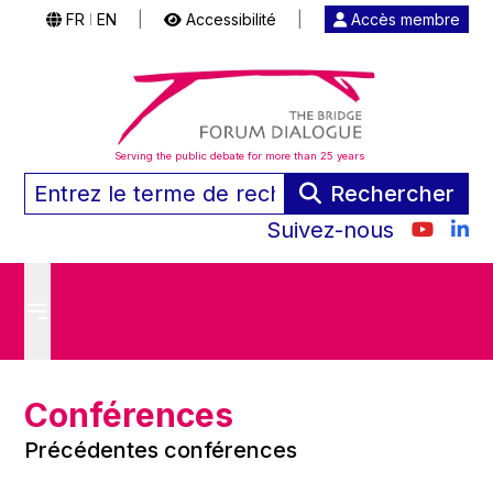
FR
EN
|
Accessibilité
|
Accès membre
|
Serving the public debate for more than 25 years
Rechercher
Suivez-nous
Conférences
Précédentes conférences