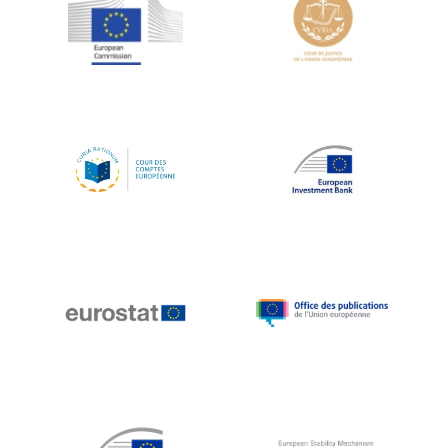
Jean-Louis Schiltz
Jean-Victor Louis
Jens Kreisel
Jeroen Dijsselbloem
Jochen Klucken
Johnny Åkerholm
Joschka Fischer
Juan Manuel Fabra Vallés
Julian Priestley
Karl-Heinz Lambertz
Katharien L.C. Hunt
Kenneth Rogoff
Klaus Regling
Klaus-Heiner Lehne