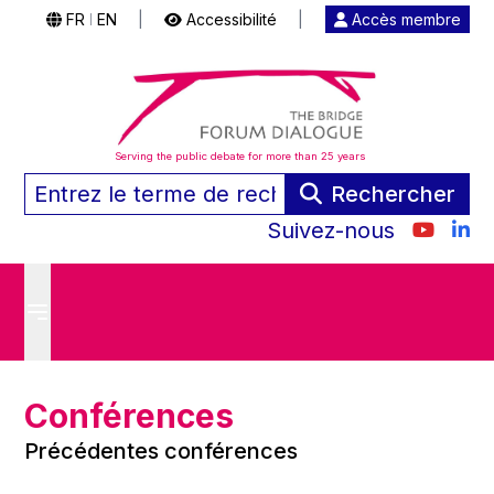
FR
EN
|
Accessibilité
|
Accès membre
|
Serving the public debate for more than 25 years
Rechercher
Suivez-nous
Conférences
Précédentes conférences