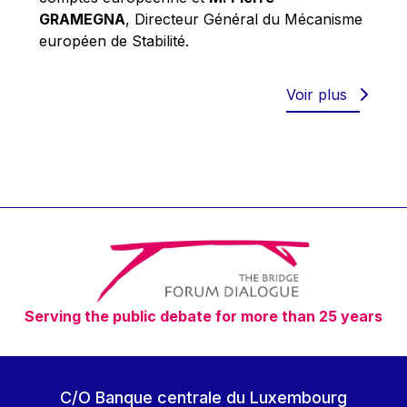
Robert Goebbels
GRAMEGNA
, Directeur Général du Mécanisme
Robert REYNDERS
européen de Stabilité.
Robert WEIDES
Rolf Tarrach
Voir plus
Štefan Füle
Thomas L. Cranfield
Tim Lankester
Timothy Radcliffe
Vaclav Klaus
Vassilios Skouris
Vítor Manuel da Silva Caldeira
Serving the public debate for more than 25 years
Viviane Reding
Walter Hagg
Walter RADERMACHER
C/O Banque centrale du Luxembourg