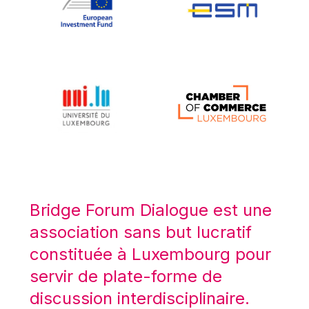
Koen LENAERTS
Lars Heikensten
Laura Kovesi
Luc Frieden
Lucas Papademos
Máire Geoghegan-Quinn
Manolis Mavrommatis
Marc Lemaître
Marcel Zadi Kessy
Mario Centeno
Bridge Forum Dialogue est une
Mario Monti
association sans but lucratif
Maroš ŠEFČOVIČ
constituée à Luxembourg pour
Martin Bailey
servir de plate-forme de
Martine Reicherts
discussion interdisciplinaire.