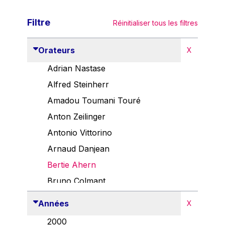
Filtre
Réinitialiser tous les filtres
Orateurs
X
Adrian Nastase
Alfred Steinherr
Amadou Toumani Touré
Anton Zeilinger
Antonio Vittorino
Arnaud Danjean
Bertie Ahern
Bruno Colmant
Carlo Thelen
Années
X
Cem Özdemir
2000