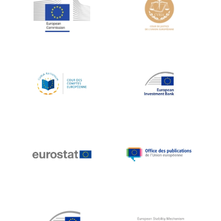
Jean-Louis Schiltz
Jean-Victor Louis
Jens Kreisel
Jeroen Dijsselbloem
Jochen Klucken
Johnny Åkerholm
Joschka Fischer
Juan Manuel Fabra Vallés
Julian Priestley
Karl-Heinz Lambertz
Katharien L.C. Hunt
Kenneth Rogoff
Klaus Regling
Klaus-Heiner Lehne