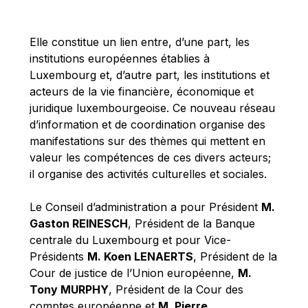
Michael Berry
Michael Palmer
Elle constitue un lien entre, d’une part, les
Michael Sohlman
institutions européennes établies à
Michel Goedert
Luxembourg et, d’autre part, les institutions et
acteurs de la vie financière, économique et
Mireille Delmas-Marty
juridique luxembourgeoise. Ce nouveau réseau
Nobuo Tanaka
d’information et de coordination organise des
Otmar Issing
manifestations sur des thèmes qui mettent en
valeur les compétences de ces divers acteurs;
Paolo Mengozzi
il organise des activités culturelles et sociales.
Paschal Donohoe
Pat Cox
Le Conseil d’administration a pour Président
M.
Gaston REINESCH
, Président de la Banque
Patrizia Nanz
centrale du Luxembourg et pour Vice-
Philippe Maystadt
Présidents
M. Koen LENAERTS
, Président de la
Pierre Gramegna
Cour de justice de l’Union européenne,
M.
Tony MURPHY
, Président de la Cour des
Richard Pelly
comptes européenne et
M. Pierre