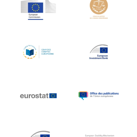
Jean-Louis Schiltz
Jean-Victor Louis
Jens Kreisel
Jeroen Dijsselbloem
Jochen Klucken
Johnny Åkerholm
Joschka Fischer
Juan Manuel Fabra Vallés
Julian Priestley
Karl-Heinz Lambertz
Katharien L.C. Hunt
Kenneth Rogoff
Klaus Regling
Klaus-Heiner Lehne