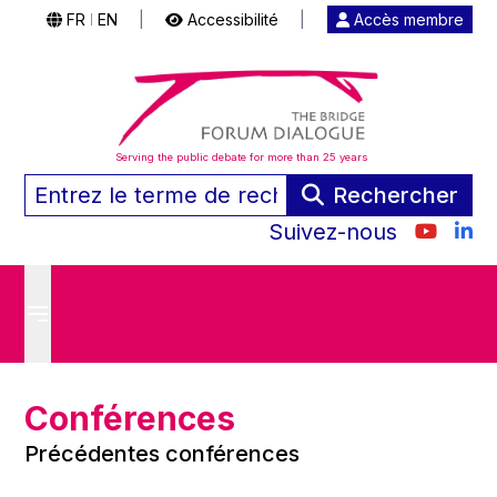
FR
EN
|
Accessibilité
|
Accès membre
|
Serving the public debate for more than 25 years
Rechercher
Suivez-nous
Conférences
Précédentes conférences