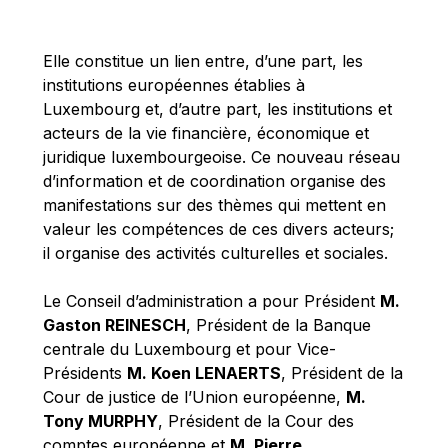
Michael Berry
Michael Palmer
Elle constitue un lien entre, d’une part, les
Michael Sohlman
institutions européennes établies à
Michel Goedert
Luxembourg et, d’autre part, les institutions et
acteurs de la vie financière, économique et
Mireille Delmas-Marty
juridique luxembourgeoise. Ce nouveau réseau
Nobuo Tanaka
d’information et de coordination organise des
Otmar Issing
manifestations sur des thèmes qui mettent en
valeur les compétences de ces divers acteurs;
Paolo Mengozzi
il organise des activités culturelles et sociales.
Paschal Donohoe
Pat Cox
Le Conseil d’administration a pour Président
M.
Gaston REINESCH
, Président de la Banque
Patrizia Nanz
centrale du Luxembourg et pour Vice-
Philippe Maystadt
Présidents
M. Koen LENAERTS
, Président de la
Pierre Gramegna
Cour de justice de l’Union européenne,
M.
Tony MURPHY
, Président de la Cour des
Richard Pelly
comptes européenne et
M. Pierre