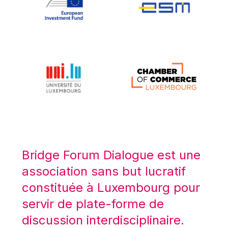
Koen LENAERTS
Lars Heikensten
Laura Kovesi
Luc Frieden
Lucas Papademos
Máire Geoghegan-Quinn
Manolis Mavrommatis
Marc Lemaître
Marcel Zadi Kessy
Mario Centeno
Bridge Forum Dialogue est une
Mario Monti
association sans but lucratif
Maroš ŠEFČOVIČ
constituée à Luxembourg pour
Martin Bailey
servir de plate-forme de
Martine Reicherts
discussion interdisciplinaire.