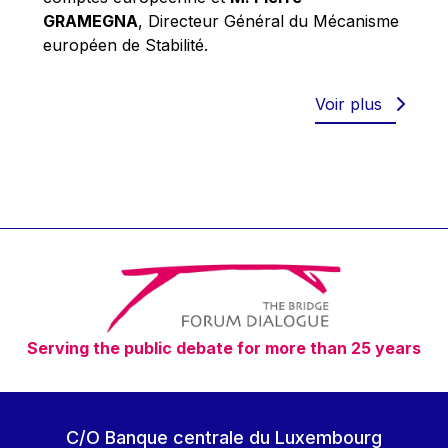
Robert Goebbels
GRAMEGNA
, Directeur Général du Mécanisme
Robert REYNDERS
européen de Stabilité.
Robert WEIDES
Rolf Tarrach
Voir plus
Štefan Füle
Thomas L. Cranfield
Tim Lankester
Timothy Radcliffe
Vaclav Klaus
Vassilios Skouris
Vítor Manuel da Silva Caldeira
Serving the public debate for more than 25 years
Viviane Reding
Walter Hagg
Walter RADERMACHER
C/O Banque centrale du Luxembourg