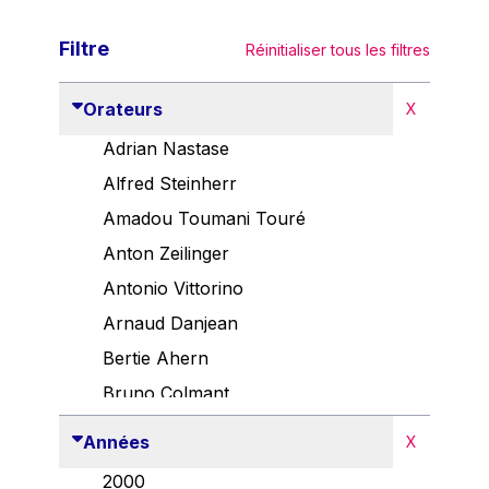
Filtre
Réinitialiser tous les filtres
Orateurs
X
Adrian Nastase
Alfred Steinherr
Amadou Toumani Touré
Anton Zeilinger
Antonio Vittorino
Arnaud Danjean
Bertie Ahern
Bruno Colmant
Carlo Thelen
Années
X
Cem Özdemir
2000