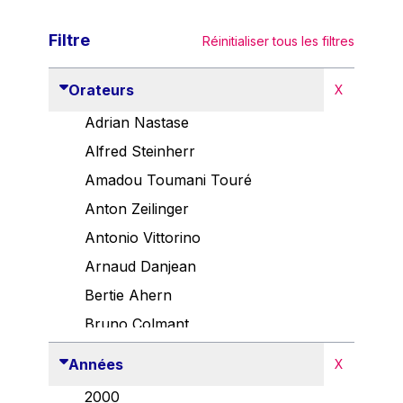
Filtre
Réinitialiser tous les filtres
Orateurs
X
Adrian Nastase
Alfred Steinherr
Amadou Toumani Touré
Anton Zeilinger
Antonio Vittorino
Arnaud Danjean
Bertie Ahern
Bruno Colmant
Carlo Thelen
Années
X
Cem Özdemir
2000