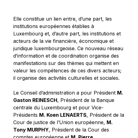
Michael Berry
Michael Palmer
Elle constitue un lien entre, d’une part, les
Michael Sohlman
institutions européennes établies à
Michel Goedert
Luxembourg et, d’autre part, les institutions et
acteurs de la vie financière, économique et
Mireille Delmas-Marty
juridique luxembourgeoise. Ce nouveau réseau
Nobuo Tanaka
d’information et de coordination organise des
Otmar Issing
manifestations sur des thèmes qui mettent en
valeur les compétences de ces divers acteurs;
Paolo Mengozzi
il organise des activités culturelles et sociales.
Paschal Donohoe
Pat Cox
Le Conseil d’administration a pour Président
M.
Gaston REINESCH
, Président de la Banque
Patrizia Nanz
centrale du Luxembourg et pour Vice-
Philippe Maystadt
Présidents
M. Koen LENAERTS
, Président de la
Pierre Gramegna
Cour de justice de l’Union européenne,
M.
Tony MURPHY
, Président de la Cour des
Richard Pelly
comptes européenne et
M. Pierre