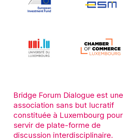
Koen LENAERTS
Lars Heikensten
Laura Kovesi
Luc Frieden
Lucas Papademos
Máire Geoghegan-Quinn
Manolis Mavrommatis
Marc Lemaître
Marcel Zadi Kessy
Mario Centeno
Bridge Forum Dialogue est une
Mario Monti
association sans but lucratif
Maroš ŠEFČOVIČ
constituée à Luxembourg pour
Martin Bailey
servir de plate-forme de
Martine Reicherts
discussion interdisciplinaire.