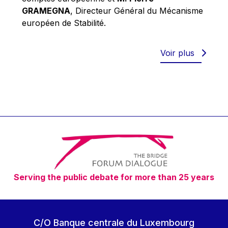
Robert Goebbels
GRAMEGNA
, Directeur Général du Mécanisme
Robert REYNDERS
européen de Stabilité.
Robert WEIDES
Rolf Tarrach
Voir plus
Štefan Füle
Thomas L. Cranfield
Tim Lankester
Timothy Radcliffe
Vaclav Klaus
Vassilios Skouris
Vítor Manuel da Silva Caldeira
Serving the public debate for more than 25 years
Viviane Reding
Walter Hagg
Walter RADERMACHER
C/O Banque centrale du Luxembourg