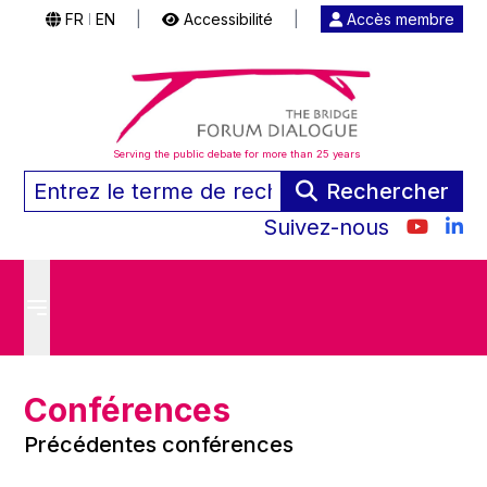
FR
EN
|
Accessibilité
|
Accès membre
|
Serving the public debate for more than 25 years
Rechercher
Suivez-nous
Conférences
Précédentes conférences