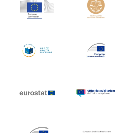
Jean-Louis Schiltz
Jean-Victor Louis
Jens Kreisel
Jeroen Dijsselbloem
Jochen Klucken
Johnny Åkerholm
Joschka Fischer
Juan Manuel Fabra Vallés
Julian Priestley
Karl-Heinz Lambertz
Katharien L.C. Hunt
Kenneth Rogoff
Klaus Regling
Klaus-Heiner Lehne