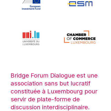
Koen LENAERTS
Lars Heikensten
Laura Kovesi
Luc Frieden
Lucas Papademos
Máire Geoghegan-Quinn
Manolis Mavrommatis
Marc Lemaître
Marcel Zadi Kessy
Mario Centeno
Bridge Forum Dialogue est une
Mario Monti
association sans but lucratif
Maroš ŠEFČOVIČ
constituée à Luxembourg pour
Martin Bailey
servir de plate-forme de
Martine Reicherts
discussion interdisciplinaire.