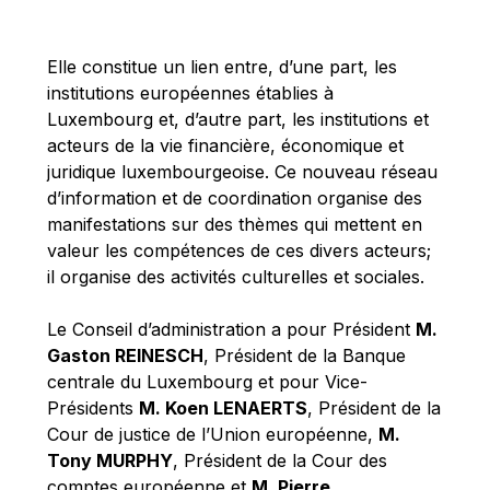
Michael Berry
Michael Palmer
Elle constitue un lien entre, d’une part, les
Michael Sohlman
institutions européennes établies à
Michel Goedert
Luxembourg et, d’autre part, les institutions et
acteurs de la vie financière, économique et
Mireille Delmas-Marty
juridique luxembourgeoise. Ce nouveau réseau
Nobuo Tanaka
d’information et de coordination organise des
Otmar Issing
manifestations sur des thèmes qui mettent en
valeur les compétences de ces divers acteurs;
Paolo Mengozzi
il organise des activités culturelles et sociales.
Paschal Donohoe
Pat Cox
Le Conseil d’administration a pour Président
M.
Gaston REINESCH
, Président de la Banque
Patrizia Nanz
centrale du Luxembourg et pour Vice-
Philippe Maystadt
Présidents
M. Koen LENAERTS
, Président de la
Pierre Gramegna
Cour de justice de l’Union européenne,
M.
Tony MURPHY
, Président de la Cour des
Richard Pelly
comptes européenne et
M. Pierre