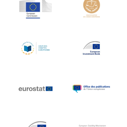
Jean-Louis Schiltz
Jean-Victor Louis
Jens Kreisel
Jeroen Dijsselbloem
Jochen Klucken
Johnny Åkerholm
Joschka Fischer
Juan Manuel Fabra Vallés
Julian Priestley
Karl-Heinz Lambertz
Katharien L.C. Hunt
Kenneth Rogoff
Klaus Regling
Klaus-Heiner Lehne