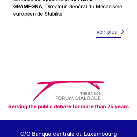
Robert Goebbels
GRAMEGNA
, Directeur Général du Mécanisme
Robert REYNDERS
européen de Stabilité.
Robert WEIDES
Rolf Tarrach
Voir plus
Štefan Füle
Thomas L. Cranfield
Tim Lankester
Timothy Radcliffe
Vaclav Klaus
Vassilios Skouris
Vítor Manuel da Silva Caldeira
Serving the public debate for more than 25 years
Viviane Reding
Walter Hagg
Walter RADERMACHER
C/O Banque centrale du Luxembourg