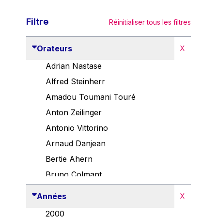
Filtre
Réinitialiser tous les filtres
Orateurs
X
Adrian Nastase
Alfred Steinherr
Amadou Toumani Touré
Anton Zeilinger
Antonio Vittorino
Arnaud Danjean
Bertie Ahern
Bruno Colmant
Carlo Thelen
Années
X
Cem Özdemir
2000