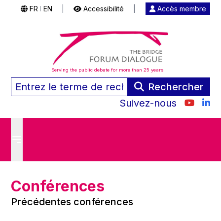
FR
EN
|
Accessibilité
|
Accès membre
|
Serving the public debate for more than 25 years
Rechercher
Suivez-nous
Conférences
Précédentes conférences