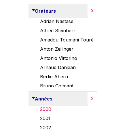
Orateurs
X
Adrian Nastase
Alfred Steinherr
Amadou Toumani Touré
Anton Zeilinger
Antonio Vittorino
Arnaud Danjean
Bertie Ahern
Bruno Colmant
Carlo Thelen
Années
X
Cem Özdemir
2000
Danny Alexander
2001
Désirée Van Boxtel
2002