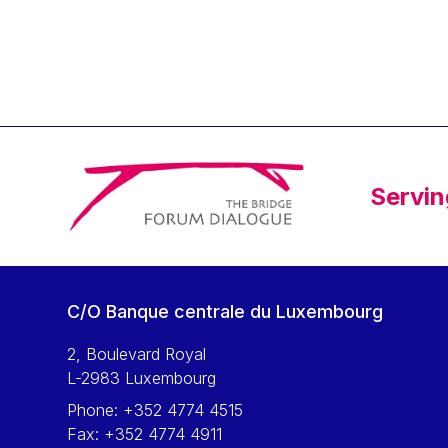
Klaus Regling
Klaus-Heiner Lehne
Koen LENAERTS
Lars Heikensten
Laura Kovesi
Luc Frieden
Servin
Lucas Papademos
Máire Geoghegan-Quinn
Manolis Mavrommatis
Marc Lemaître
C/O Banque centrale du Luxembourg
Marcel Zadi Kessy
Mario Centeno
2, Boulevard Royal
L-2983 Luxembourg
Mario Monti
Phone:
+352 4774 4515
Maroš ŠEFČOVIČ
Fax:
+352 4774 4911