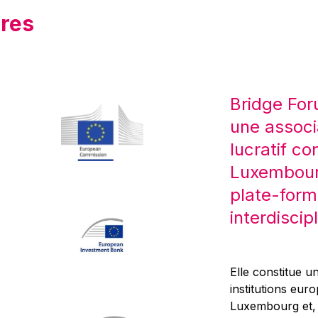
res
Bridge For
une associ
lucratif co
Luxembourg
plate-form
interdiscipl
Elle constitue un
institutions eur
Luxembourg et, d