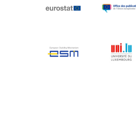
Jean-Louis Biancarelli
Jean-Louis Schiltz
Jean-Victor Louis
Jens Kreisel
Jeroen Dijsselbloem
Jochen Klucken
Johnny Åkerholm
Joschka Fischer
Juan Manuel Fabra
Vallés
Julian Priestley
Karl-Heinz Lambertz
Katharien L.C. Hunt
Kenneth Rogoff