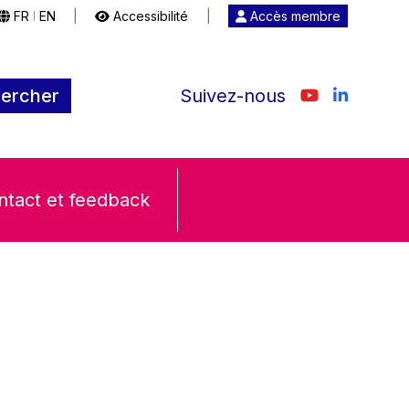
FR
EN
|
Accessibilité
|
Accès membre
|
ercher
Suivez-nous
ntact et feedback