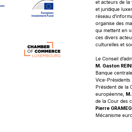
et acteurs de la
et juridique lu
réseau d’informa
organise des ma
qui mettent en 
ces divers acteur
culturelles et so
Le Conseil d’adm
M. Gaston REI
Banque central
Vice-Présidents
Président de la 
européenne,
M.
de la Cour des
Pierre GRAME
Mécanisme europ