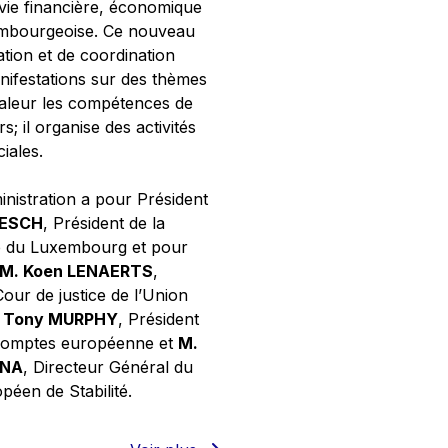
 vie financière, économique
xembourgeoise. Ce nouveau
tion et de coordination
nifestations sur des thèmes
valeur les compétences de
s; il organise des activités
ciales.
inistration a pour Président
NESCH
, Président de la
e du Luxembourg et pour
M. Koen LENAERTS
,
Cour de justice de l’Union
 Tony MURPHY
, Président
 comptes européenne et
M.
GNA
, Directeur Général du
éen de Stabilité.