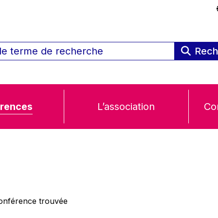
Rech
rences
L’association
Co
nférence trouvée