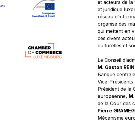
et acteurs de la
et juridique lu
réseau d’informa
organise des ma
qui mettent en 
ces divers acteur
culturelles et so
Le Conseil d’adm
M. Gaston REI
Banque central
Vice-Présidents
Président de la 
européenne,
M.
de la Cour des
Pierre GRAME
Mécanisme europ