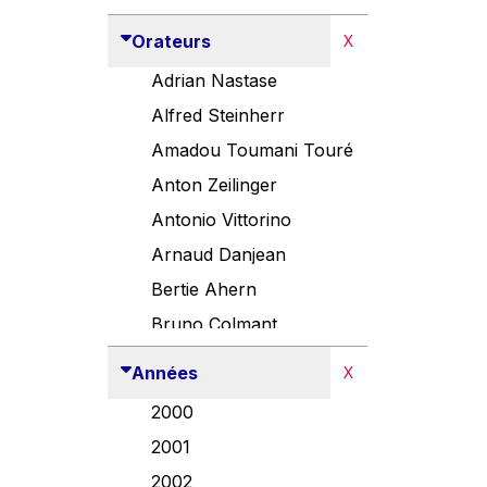
Orateurs
X
Adrian Nastase
Alfred Steinherr
Amadou Toumani Touré
Anton Zeilinger
Antonio Vittorino
Arnaud Danjean
Bertie Ahern
Bruno Colmant
Carlo Thelen
Années
X
Cem Özdemir
2000
Danny Alexander
2001
Désirée Van Boxtel
2002