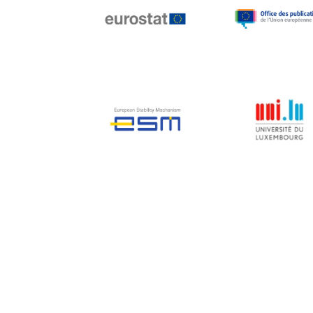
Jean-Louis Biancarelli
Jean-Louis Schiltz
Jean-Victor Louis
Jens Kreisel
Jeroen Dijsselbloem
Jochen Klucken
Johnny Åkerholm
Joschka Fischer
Juan Manuel Fabra
Vallés
Julian Priestley
Karl-Heinz Lambertz
Katharien L.C. Hunt
Kenneth Rogoff