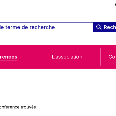
Rech
rences
L’association
Co
nférence trouvée