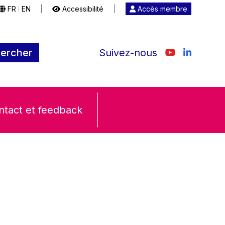
FR
EN
|
Accessibilité
|
Accès membre
|
ercher
Suivez-nous
ntact et feedback