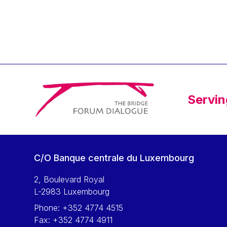
Klaus Regling
Klaus-Heiner Lehne
Koen LENAERTS
Lars Heikensten
Laura Kovesi
Luc Frieden
Servin
Lucas Papademos
Máire Geoghegan-Quinn
Manolis Mavrommatis
Marc Lemaître
C/O Banque centrale du Luxembourg
Marcel Zadi Kessy
Mario Centeno
2, Boulevard Royal
L-2983 Luxembourg
Mario Monti
Phone:
+352 4774 4515
Maroš ŠEFČOVIČ
Fax:
+352 4774 4911