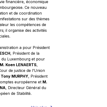
 vie financière, économique
xembourgeoise. Ce nouveau
tion et de coordination
nifestations sur des thèmes
valeur les compétences de
s; il organise des activités
ciales.
inistration a pour Président
NESCH
, Président de la
e du Luxembourg et pour
M. Koen LENAERTS
,
Cour de justice de l’Union
 Tony MURPHY
, Président
 comptes européenne et
M.
GNA
, Directeur Général du
éen de Stabilité.