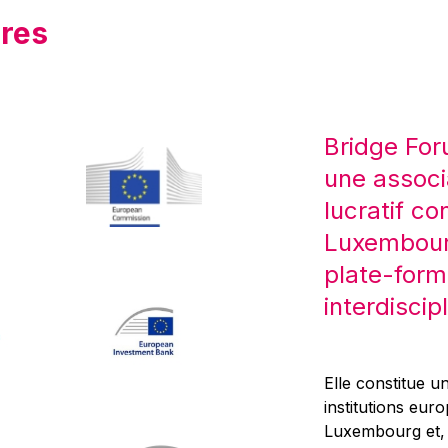
res
Bridge For
une associ
lucratif co
Luxembourg
plate-form
interdiscipl
Elle constitue un
institutions eur
Luxembourg et, d