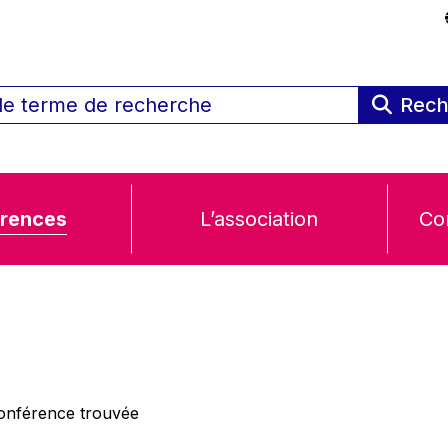
Rech
rences
L’association
Co
nférence trouvée