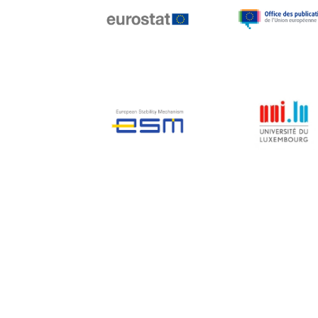
Jean-Louis Biancarelli
Jean-Louis Schiltz
Jean-Victor Louis
Jens Kreisel
Jeroen Dijsselbloem
Jochen Klucken
Johnny Åkerholm
Joschka Fischer
Juan Manuel Fabra
Vallés
Julian Priestley
Karl-Heinz Lambertz
Katharien L.C. Hunt
Kenneth Rogoff