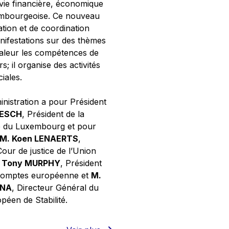
 vie financière, économique
xembourgeoise. Ce nouveau
tion et de coordination
nifestations sur des thèmes
valeur les compétences de
s; il organise des activités
ciales.
inistration a pour Président
NESCH
, Président de la
e du Luxembourg et pour
M. Koen LENAERTS
,
Cour de justice de l’Union
 Tony MURPHY
, Président
 comptes européenne et
M.
GNA
, Directeur Général du
éen de Stabilité.