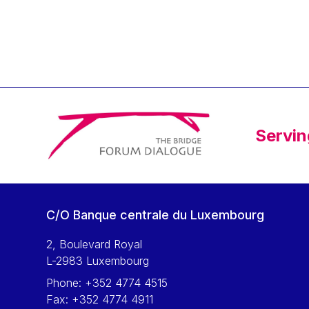
Klaus Regling
Klaus-Heiner Lehne
Koen LENAERTS
Lars Heikensten
Laura Kovesi
Luc Frieden
Servin
Lucas Papademos
Máire Geoghegan-Quinn
Manolis Mavrommatis
Marc Lemaître
C/O Banque centrale du Luxembourg
Marcel Zadi Kessy
Mario Centeno
2, Boulevard Royal
L-2983 Luxembourg
Mario Monti
Phone:
+352 4774 4515
Maroš ŠEFČOVIČ
Fax:
+352 4774 4911