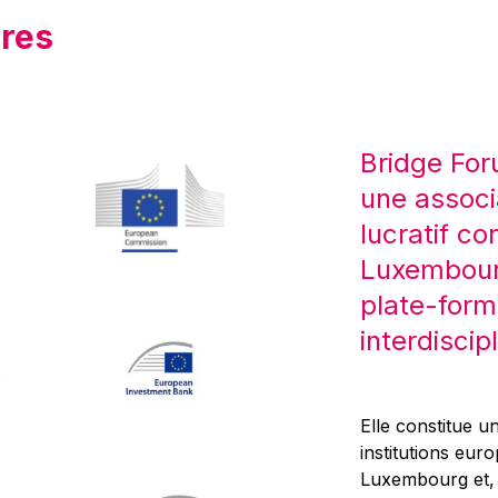
res
Bridge For
une associ
lucratif co
Luxembourg
plate-form
interdiscipl
Elle constitue un
institutions eur
Luxembourg et, d