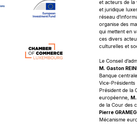
et acteurs de la
et juridique lu
réseau d’informa
organise des ma
qui mettent en 
ces divers acteur
culturelles et so
Le Conseil d’adm
M. Gaston REI
Banque central
Vice-Présidents
Président de la 
européenne,
M.
de la Cour des
Pierre GRAME
Mécanisme europ