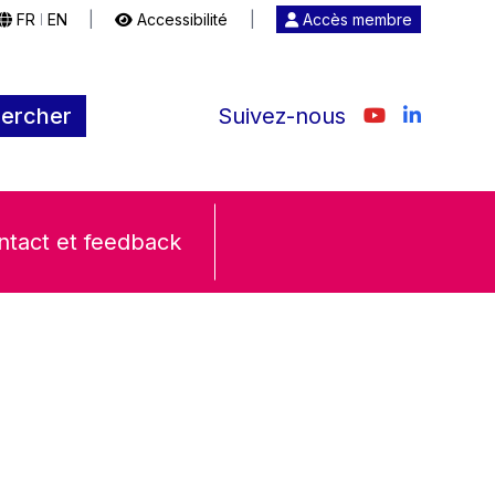
FR
EN
|
Accessibilité
|
Accès membre
|
ercher
Suivez-nous
ntact et feedback