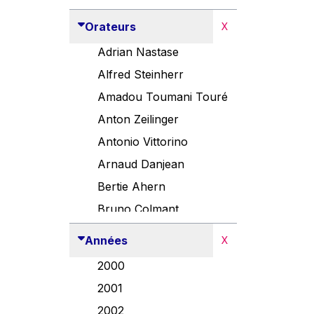
Orateurs
X
Adrian Nastase
Alfred Steinherr
Amadou Toumani Touré
Anton Zeilinger
Antonio Vittorino
Arnaud Danjean
Bertie Ahern
Bruno Colmant
Carlo Thelen
Années
X
Cem Özdemir
2000
Danny Alexander
2001
Désirée Van Boxtel
2002