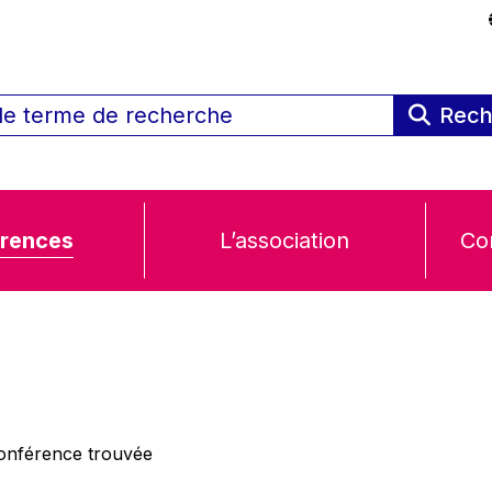
Rech
rences
L’association
Co
nférence trouvée