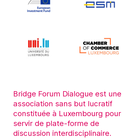
Koen LENAERTS
Lars Heikensten
Laura Kovesi
Luc Frieden
Lucas Papademos
Máire Geoghegan-Quinn
Manolis Mavrommatis
Marc Lemaître
Marcel Zadi Kessy
Mario Centeno
Bridge Forum Dialogue est une
Mario Monti
association sans but lucratif
Maroš ŠEFČOVIČ
constituée à Luxembourg pour
Martin Bailey
servir de plate-forme de
Martine Reicherts
discussion interdisciplinaire.