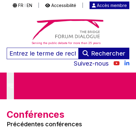
FR
EN
|
Accessibilité
|
Accès membre
|
Serving the public debate for more than 25 years
Rechercher
Suivez-nous
Conférences
Précédentes conférences