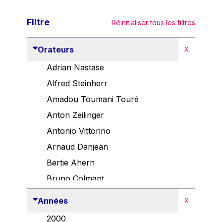
Filtre
Réinitialiser tous les filtres
Orateurs
X
Adrian Nastase
Alfred Steinherr
Amadou Toumani Touré
Anton Zeilinger
Antonio Vittorino
Arnaud Danjean
Bertie Ahern
Bruno Colmant
Carlo Thelen
Années
X
Cem Özdemir
2000