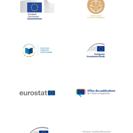
Jean-Louis Schiltz
Jean-Victor Louis
Jens Kreisel
Jeroen Dijsselbloem
Jochen Klucken
Johnny Åkerholm
Joschka Fischer
Juan Manuel Fabra Vallés
Julian Priestley
Karl-Heinz Lambertz
Katharien L.C. Hunt
Kenneth Rogoff
Klaus Regling
Klaus-Heiner Lehne