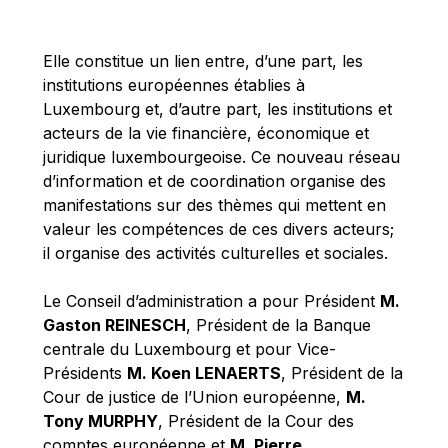
Michael Berry
Michael Palmer
Elle constitue un lien entre, d’une part, les
Michael Sohlman
institutions européennes établies à
Michel Goedert
Luxembourg et, d’autre part, les institutions et
acteurs de la vie financière, économique et
Mireille Delmas-Marty
juridique luxembourgeoise. Ce nouveau réseau
Nobuo Tanaka
d’information et de coordination organise des
Otmar Issing
manifestations sur des thèmes qui mettent en
valeur les compétences de ces divers acteurs;
Paolo Mengozzi
il organise des activités culturelles et sociales.
Paschal Donohoe
Pat Cox
Le Conseil d’administration a pour Président
M.
Gaston REINESCH
, Président de la Banque
Patrizia Nanz
centrale du Luxembourg et pour Vice-
Philippe Maystadt
Présidents
M. Koen LENAERTS
, Président de la
Pierre Gramegna
Cour de justice de l’Union européenne,
M.
Tony MURPHY
, Président de la Cour des
Richard Pelly
comptes européenne et
M. Pierre