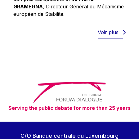
Robert Goebbels
GRAMEGNA
, Directeur Général du Mécanisme
Robert REYNDERS
européen de Stabilité.
Robert WEIDES
Rolf Tarrach
Voir plus
Štefan Füle
Thomas L. Cranfield
Tim Lankester
Timothy Radcliffe
Vaclav Klaus
Vassilios Skouris
Vítor Manuel da Silva Caldeira
Serving the public debate for more than 25 years
Viviane Reding
Walter Hagg
Walter RADERMACHER
C/O Banque centrale du Luxembourg