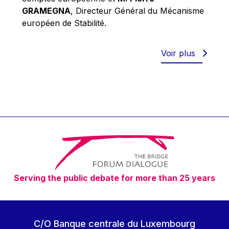
Robert Goebbels
GRAMEGNA
, Directeur Général du Mécanisme
Robert REYNDERS
européen de Stabilité.
Robert WEIDES
Rolf Tarrach
Voir plus
Štefan Füle
Thomas L. Cranfield
Tim Lankester
Timothy Radcliffe
Vaclav Klaus
Vassilios Skouris
Vítor Manuel da Silva Caldeira
Serving the public debate for more than 25 years
Viviane Reding
Walter Hagg
Walter RADERMACHER
C/O Banque centrale du Luxembourg