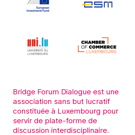
Koen LENAERTS
Lars Heikensten
Laura Kovesi
Luc Frieden
Lucas Papademos
Máire Geoghegan-Quinn
Manolis Mavrommatis
Marc Lemaître
Marcel Zadi Kessy
Mario Centeno
Bridge Forum Dialogue est une
Mario Monti
association sans but lucratif
Maroš ŠEFČOVIČ
constituée à Luxembourg pour
Martin Bailey
servir de plate-forme de
Martine Reicherts
discussion interdisciplinaire.