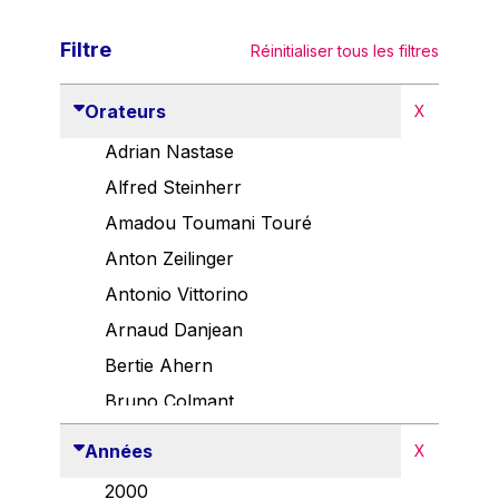
Filtre
Réinitialiser tous les filtres
Orateurs
X
Adrian Nastase
Alfred Steinherr
Amadou Toumani Touré
Anton Zeilinger
Antonio Vittorino
Arnaud Danjean
Bertie Ahern
Bruno Colmant
Carlo Thelen
Années
X
Cem Özdemir
2000