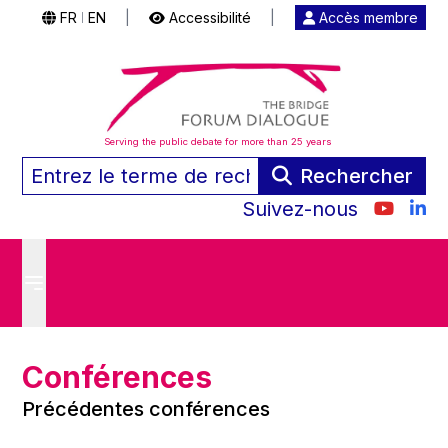
FR
EN
|
Accessibilité
|
Accès membre
|
Serving the public debate for more than 25 years
Rechercher
Suivez-nous
Conférences
Précédentes conférences