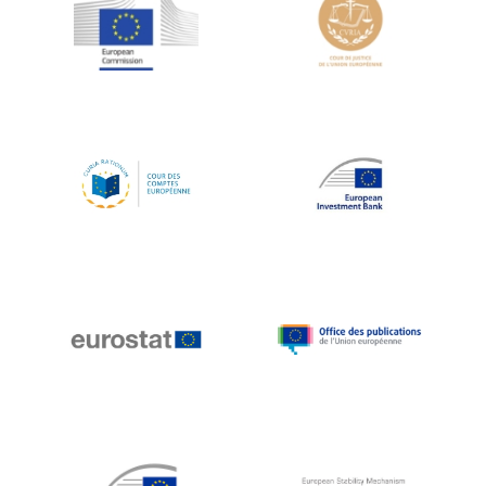
Jean-Louis Schiltz
Jean-Victor Louis
Jens Kreisel
Jeroen Dijsselbloem
Jochen Klucken
Johnny Åkerholm
Joschka Fischer
Juan Manuel Fabra Vallés
Julian Priestley
Karl-Heinz Lambertz
Katharien L.C. Hunt
Kenneth Rogoff
Klaus Regling
Klaus-Heiner Lehne