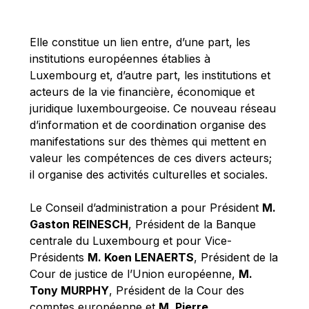
Michael Berry
Michael Palmer
Elle constitue un lien entre, d’une part, les
Michael Sohlman
institutions européennes établies à
Michel Goedert
Luxembourg et, d’autre part, les institutions et
acteurs de la vie financière, économique et
Mireille Delmas-Marty
juridique luxembourgeoise. Ce nouveau réseau
Nobuo Tanaka
d’information et de coordination organise des
Otmar Issing
manifestations sur des thèmes qui mettent en
valeur les compétences de ces divers acteurs;
Paolo Mengozzi
il organise des activités culturelles et sociales.
Paschal Donohoe
Pat Cox
Le Conseil d’administration a pour Président
M.
Gaston REINESCH
, Président de la Banque
Patrizia Nanz
centrale du Luxembourg et pour Vice-
Philippe Maystadt
Présidents
M. Koen LENAERTS
, Président de la
Pierre Gramegna
Cour de justice de l’Union européenne,
M.
Tony MURPHY
, Président de la Cour des
Richard Pelly
comptes européenne et
M. Pierre