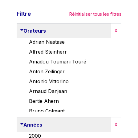
Filtre
Réinitialiser tous les filtres
Orateurs
X
Adrian Nastase
Alfred Steinherr
Amadou Toumani Touré
Anton Zeilinger
Antonio Vittorino
Arnaud Danjean
Bertie Ahern
Bruno Colmant
Carlo Thelen
Années
X
Cem Özdemir
2000