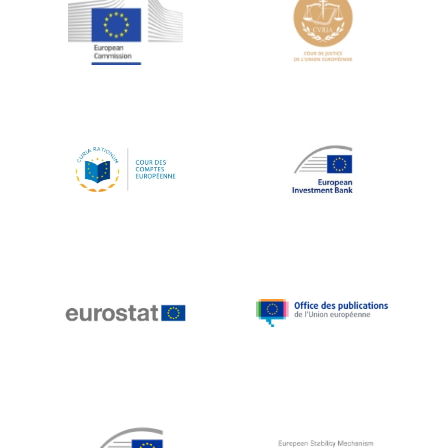
Jean-Louis Schiltz
Jean-Victor Louis
Jens Kreisel
Jeroen Dijsselbloem
Jochen Klucken
Johnny Åkerholm
Joschka Fischer
Juan Manuel Fabra Vallés
Julian Priestley
Karl-Heinz Lambertz
Katharien L.C. Hunt
Kenneth Rogoff
Klaus Regling
Klaus-Heiner Lehne