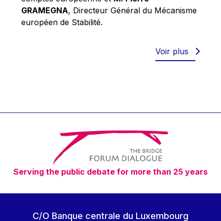
Robert Goebbels
GRAMEGNA
, Directeur Général du Mécanisme
Robert REYNDERS
européen de Stabilité.
Robert WEIDES
Rolf Tarrach
Voir plus
Štefan Füle
Thomas L. Cranfield
Tim Lankester
Timothy Radcliffe
Vaclav Klaus
Vassilios Skouris
Vítor Manuel da Silva Caldeira
Serving the public debate for more than 25 years
Viviane Reding
Walter Hagg
Walter RADERMACHER
C/O Banque centrale du Luxembourg