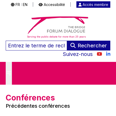
FR
EN
|
Accessibilité
|
Accès membre
|
Serving the public debate for more than 25 years
Rechercher
Suivez-nous
Conférences
Précédentes conférences