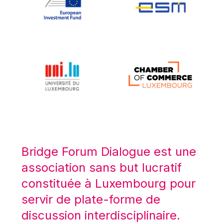
Koen LENAERTS
Lars Heikensten
Laura Kovesi
Luc Frieden
Lucas Papademos
Máire Geoghegan-Quinn
Manolis Mavrommatis
Marc Lemaître
Marcel Zadi Kessy
Mario Centeno
Bridge Forum Dialogue est une
Mario Monti
association sans but lucratif
Maroš ŠEFČOVIČ
constituée à Luxembourg pour
Martin Bailey
servir de plate-forme de
Martine Reicherts
discussion interdisciplinaire.