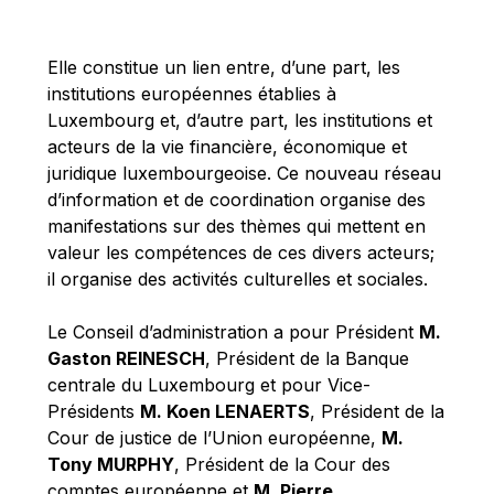
Michael Berry
Michael Palmer
Elle constitue un lien entre, d’une part, les
Michael Sohlman
institutions européennes établies à
Michel Goedert
Luxembourg et, d’autre part, les institutions et
acteurs de la vie financière, économique et
Mireille Delmas-Marty
juridique luxembourgeoise. Ce nouveau réseau
Nobuo Tanaka
d’information et de coordination organise des
Otmar Issing
manifestations sur des thèmes qui mettent en
valeur les compétences de ces divers acteurs;
Paolo Mengozzi
il organise des activités culturelles et sociales.
Paschal Donohoe
Pat Cox
Le Conseil d’administration a pour Président
M.
Gaston REINESCH
, Président de la Banque
Patrizia Nanz
centrale du Luxembourg et pour Vice-
Philippe Maystadt
Présidents
M. Koen LENAERTS
, Président de la
Pierre Gramegna
Cour de justice de l’Union européenne,
M.
Tony MURPHY
, Président de la Cour des
Richard Pelly
comptes européenne et
M. Pierre