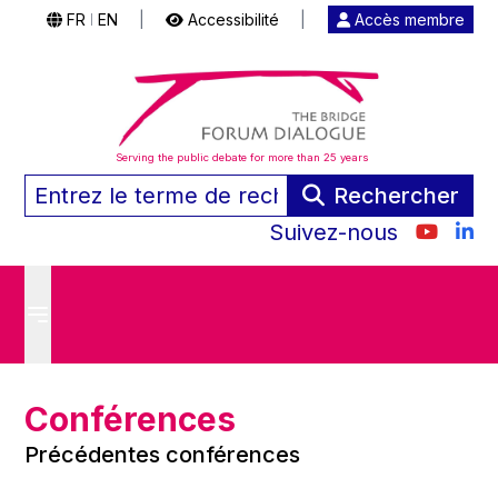
FR
EN
|
Accessibilité
|
Accès membre
|
Serving the public debate for more than 25 years
Rechercher
Suivez-nous
Conférences
Précédentes conférences