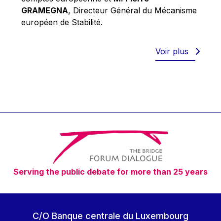
Robert Goebbels
GRAMEGNA
, Directeur Général du Mécanisme
Robert REYNDERS
européen de Stabilité.
Robert WEIDES
Rolf Tarrach
Voir plus
Štefan Füle
Thomas L. Cranfield
Tim Lankester
Timothy Radcliffe
Vaclav Klaus
Vassilios Skouris
Vítor Manuel da Silva Caldeira
Serving the public debate for more than 25 years
Viviane Reding
Walter Hagg
Walter RADERMACHER
C/O Banque centrale du Luxembourg