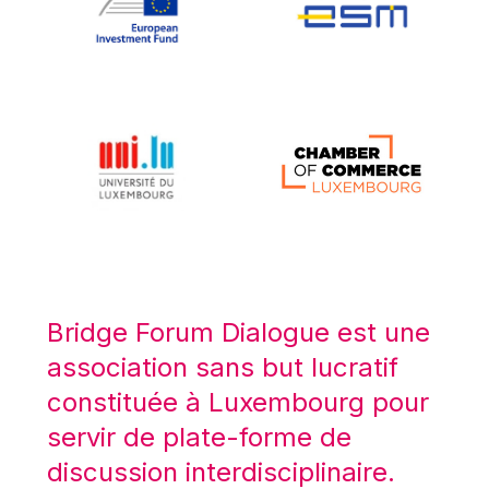
Koen LENAERTS
Lars Heikensten
Laura Kovesi
Luc Frieden
Lucas Papademos
Máire Geoghegan-Quinn
Manolis Mavrommatis
Marc Lemaître
Marcel Zadi Kessy
Mario Centeno
Bridge Forum Dialogue est une
Mario Monti
association sans but lucratif
Maroš ŠEFČOVIČ
constituée à Luxembourg pour
Martin Bailey
servir de plate-forme de
Martine Reicherts
discussion interdisciplinaire.