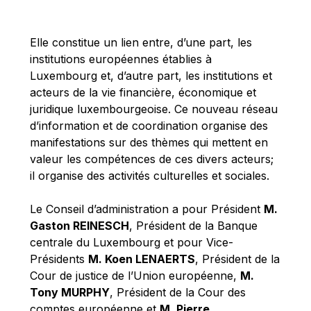
Michael Berry
Michael Palmer
Elle constitue un lien entre, d’une part, les
Michael Sohlman
institutions européennes établies à
Michel Goedert
Luxembourg et, d’autre part, les institutions et
acteurs de la vie financière, économique et
Mireille Delmas-Marty
juridique luxembourgeoise. Ce nouveau réseau
Nobuo Tanaka
d’information et de coordination organise des
Otmar Issing
manifestations sur des thèmes qui mettent en
valeur les compétences de ces divers acteurs;
Paolo Mengozzi
il organise des activités culturelles et sociales.
Paschal Donohoe
Pat Cox
Le Conseil d’administration a pour Président
M.
Gaston REINESCH
, Président de la Banque
Patrizia Nanz
centrale du Luxembourg et pour Vice-
Philippe Maystadt
Présidents
M. Koen LENAERTS
, Président de la
Pierre Gramegna
Cour de justice de l’Union européenne,
M.
Tony MURPHY
, Président de la Cour des
Richard Pelly
comptes européenne et
M. Pierre