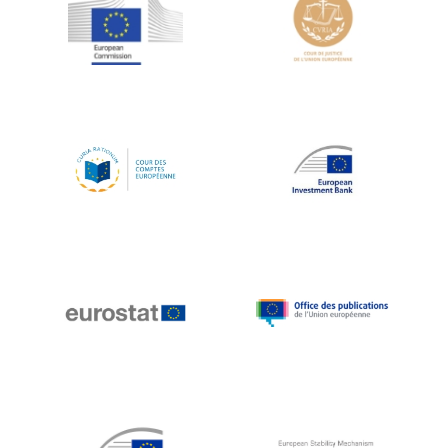
Jean-Louis Schiltz
Jean-Victor Louis
Jens Kreisel
Jeroen Dijsselbloem
Jochen Klucken
Johnny Åkerholm
Joschka Fischer
Juan Manuel Fabra Vallés
Julian Priestley
Karl-Heinz Lambertz
Katharien L.C. Hunt
Kenneth Rogoff
Klaus Regling
Klaus-Heiner Lehne