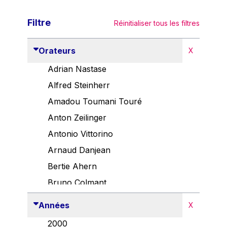
Filtre
Réinitialiser tous les filtres
Orateurs
X
Adrian Nastase
Alfred Steinherr
Amadou Toumani Touré
Anton Zeilinger
Antonio Vittorino
Arnaud Danjean
Bertie Ahern
Bruno Colmant
Carlo Thelen
Années
X
Cem Özdemir
2000