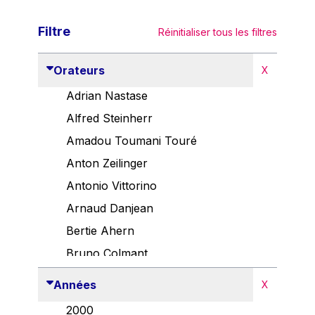
Filtre
Réinitialiser tous les filtres
Orateurs
X
Adrian Nastase
Alfred Steinherr
Amadou Toumani Touré
Anton Zeilinger
Antonio Vittorino
Arnaud Danjean
Bertie Ahern
Bruno Colmant
Carlo Thelen
Années
X
Cem Özdemir
2000