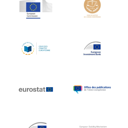
Jean-Louis Schiltz
Jean-Victor Louis
Jens Kreisel
Jeroen Dijsselbloem
Jochen Klucken
Johnny Åkerholm
Joschka Fischer
Juan Manuel Fabra Vallés
Julian Priestley
Karl-Heinz Lambertz
Katharien L.C. Hunt
Kenneth Rogoff
Klaus Regling
Klaus-Heiner Lehne