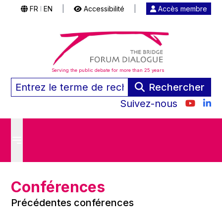
FR
EN
|
Accessibilité
|
Accès membre
|
Serving the public debate for more than 25 years
Rechercher
Suivez-nous
Conférences
Précédentes conférences