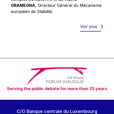
Robert Goebbels
GRAMEGNA
, Directeur Général du Mécanisme
Robert REYNDERS
européen de Stabilité.
Robert WEIDES
Rolf Tarrach
Voir plus
Štefan Füle
Thomas L. Cranfield
Tim Lankester
Timothy Radcliffe
Vaclav Klaus
Vassilios Skouris
Vítor Manuel da Silva Caldeira
Serving the public debate for more than 25 years
Viviane Reding
Walter Hagg
Walter RADERMACHER
C/O Banque centrale du Luxembourg