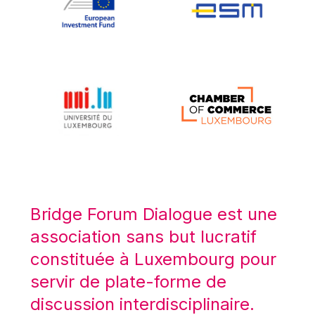
Koen LENAERTS
Lars Heikensten
Laura Kovesi
Luc Frieden
Lucas Papademos
Máire Geoghegan-Quinn
Manolis Mavrommatis
Marc Lemaître
Marcel Zadi Kessy
Mario Centeno
Bridge Forum Dialogue est une
Mario Monti
association sans but lucratif
Maroš ŠEFČOVIČ
constituée à Luxembourg pour
Martin Bailey
servir de plate-forme de
Martine Reicherts
discussion interdisciplinaire.