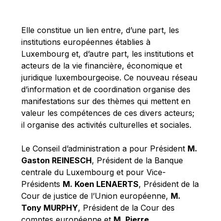
Michael Berry
Michael Palmer
Elle constitue un lien entre, d’une part, les
Michael Sohlman
institutions européennes établies à
Michel Goedert
Luxembourg et, d’autre part, les institutions et
acteurs de la vie financière, économique et
Mireille Delmas-Marty
juridique luxembourgeoise. Ce nouveau réseau
Nobuo Tanaka
d’information et de coordination organise des
Otmar Issing
manifestations sur des thèmes qui mettent en
valeur les compétences de ces divers acteurs;
Paolo Mengozzi
il organise des activités culturelles et sociales.
Paschal Donohoe
Pat Cox
Le Conseil d’administration a pour Président
M.
Gaston REINESCH
, Président de la Banque
Patrizia Nanz
centrale du Luxembourg et pour Vice-
Philippe Maystadt
Présidents
M. Koen LENAERTS
, Président de la
Pierre Gramegna
Cour de justice de l’Union européenne,
M.
Tony MURPHY
, Président de la Cour des
Richard Pelly
comptes européenne et
M. Pierre