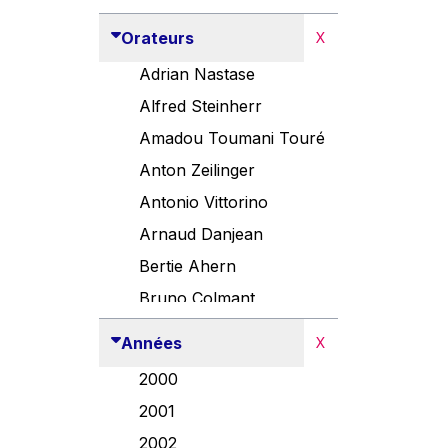
Orateurs
X
Adrian Nastase
Alfred Steinherr
Amadou Toumani Touré
Anton Zeilinger
Antonio Vittorino
Arnaud Danjean
Bertie Ahern
Bruno Colmant
Carlo Thelen
Années
X
Cem Özdemir
2000
Danny Alexander
2001
Désirée Van Boxtel
2002