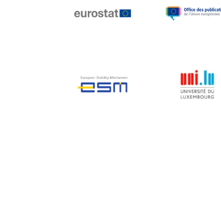
Jean-Louis Biancarelli
Jean-Louis Schiltz
Jean-Victor Louis
Jens Kreisel
Jeroen Dijsselbloem
Jochen Klucken
Johnny Åkerholm
Joschka Fischer
Juan Manuel Fabra
Vallés
Julian Priestley
Karl-Heinz Lambertz
Katharien L.C. Hunt
Kenneth Rogoff