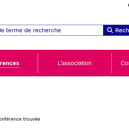
Rech
rences
L’association
Co
nférence trouvée