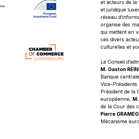
et acteurs de la
et juridique lu
réseau d’informa
organise des ma
qui mettent en 
ces divers acteur
culturelles et so
Le Conseil d’adm
M. Gaston REI
Banque central
Vice-Présidents
Président de la 
européenne,
M.
de la Cour des
Pierre GRAME
Mécanisme europ