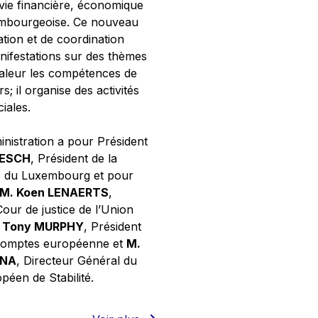
 vie financière, économique
xembourgeoise. Ce nouveau
tion et de coordination
nifestations sur des thèmes
valeur les compétences de
s; il organise des activités
ciales.
inistration a pour Président
NESCH
, Président de la
e du Luxembourg et pour
M. Koen LENAERTS
,
Cour de justice de l’Union
 Tony MURPHY
, Président
 comptes européenne et
M.
GNA
, Directeur Général du
éen de Stabilité.