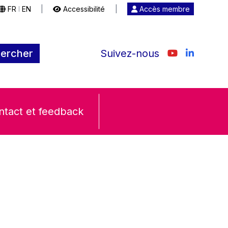
FR
EN
|
Accessibilité
|
Accès membre
|
ercher
Suivez-nous
ntact et feedback