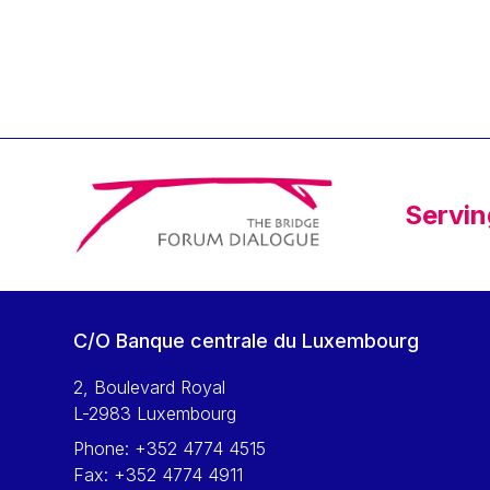
Klaus Regling
Klaus-Heiner Lehne
Koen LENAERTS
Lars Heikensten
Laura Kovesi
Luc Frieden
Servin
Lucas Papademos
Máire Geoghegan-Quinn
Manolis Mavrommatis
Marc Lemaître
C/O Banque centrale du Luxembourg
Marcel Zadi Kessy
Mario Centeno
2, Boulevard Royal
L-2983 Luxembourg
Mario Monti
Phone:
+352 4774 4515
Maroš ŠEFČOVIČ
Fax:
+352 4774 4911