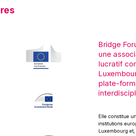
res
Bridge For
une associ
lucratif co
Luxembourg
plate-form
interdiscipl
Elle constitue un
institutions eur
Luxembourg et, d