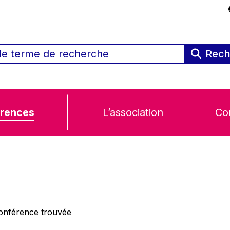
Rech
rences
L’association
Co
nférence trouvée