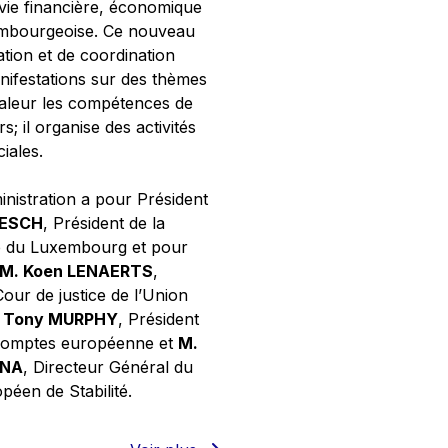
 vie financière, économique
xembourgeoise. Ce nouveau
tion et de coordination
nifestations sur des thèmes
valeur les compétences de
s; il organise des activités
ciales.
inistration a pour Président
NESCH
, Président de la
e du Luxembourg et pour
M. Koen LENAERTS
,
Cour de justice de l’Union
 Tony MURPHY
, Président
 comptes européenne et
M.
GNA
, Directeur Général du
éen de Stabilité.