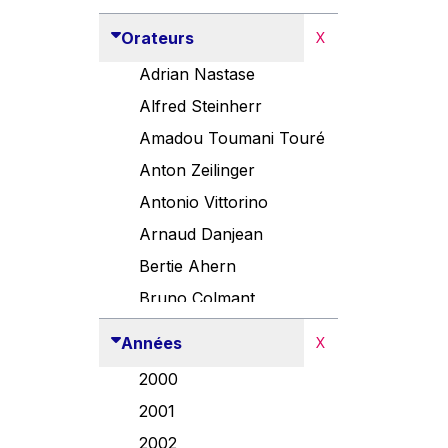
Orateurs
X
Adrian Nastase
Alfred Steinherr
Amadou Toumani Touré
Anton Zeilinger
Antonio Vittorino
Arnaud Danjean
Bertie Ahern
Bruno Colmant
Carlo Thelen
Années
X
Cem Özdemir
2000
Danny Alexander
2001
Désirée Van Boxtel
2002