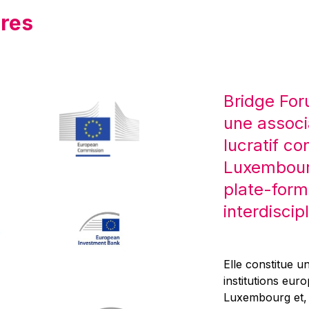
res
Bridge For
une associ
lucratif co
Luxembourg
plate-form
interdiscipl
Elle constitue un
institutions eur
Luxembourg et, d