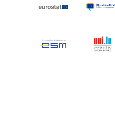
Jean-Louis Biancarelli
Jean-Louis Schiltz
Jean-Victor Louis
Jens Kreisel
Jeroen Dijsselbloem
Jochen Klucken
Johnny Åkerholm
Joschka Fischer
Juan Manuel Fabra
Vallés
Julian Priestley
Karl-Heinz Lambertz
Katharien L.C. Hunt
Kenneth Rogoff