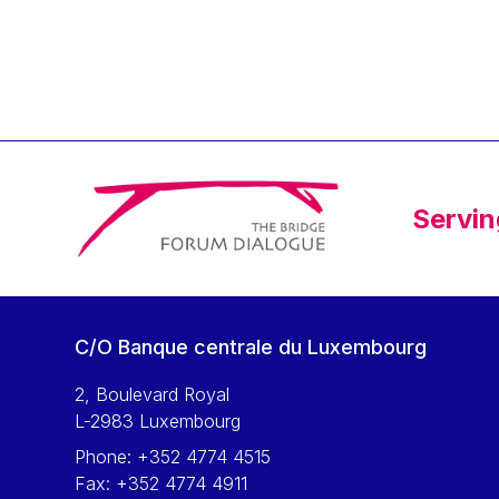
Klaus Regling
Klaus-Heiner Lehne
Koen LENAERTS
Lars Heikensten
Laura Kovesi
Luc Frieden
Servin
Lucas Papademos
Máire Geoghegan-Quinn
Manolis Mavrommatis
Marc Lemaître
C/O Banque centrale du Luxembourg
Marcel Zadi Kessy
Mario Centeno
2, Boulevard Royal
L-2983 Luxembourg
Mario Monti
Phone:
+352 4774 4515
Maroš ŠEFČOVIČ
Fax:
+352 4774 4911