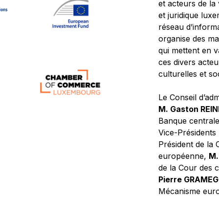
et acteurs de la
et juridique lu
réseau d’informa
organise des ma
qui mettent en 
ces divers acteur
culturelles et so
Le Conseil d’adm
M. Gaston REI
Banque central
Vice-Présidents
Président de la 
européenne,
M.
de la Cour des
Pierre GRAME
Mécanisme europ