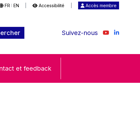
FR
EN
|
Accessibilité
|
Accès membre
|
ercher
Suivez-nous
ntact et feedback