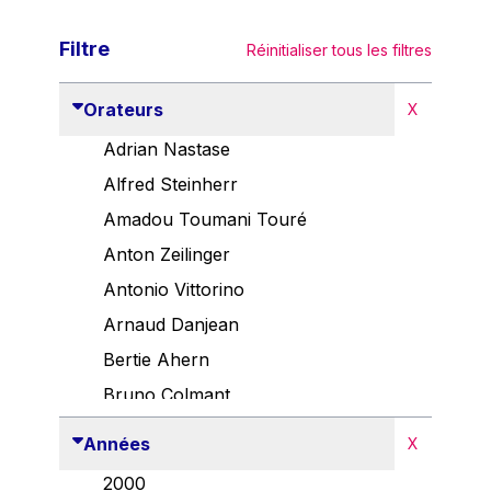
Filtre
Réinitialiser tous les filtres
Orateurs
X
Adrian Nastase
Alfred Steinherr
Amadou Toumani Touré
Anton Zeilinger
Antonio Vittorino
Arnaud Danjean
Bertie Ahern
Bruno Colmant
Carlo Thelen
Années
X
Cem Özdemir
2000