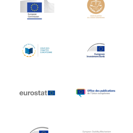
Jean-Louis Schiltz
Jean-Victor Louis
Jens Kreisel
Jeroen Dijsselbloem
Jochen Klucken
Johnny Åkerholm
Joschka Fischer
Juan Manuel Fabra Vallés
Julian Priestley
Karl-Heinz Lambertz
Katharien L.C. Hunt
Kenneth Rogoff
Klaus Regling
Klaus-Heiner Lehne