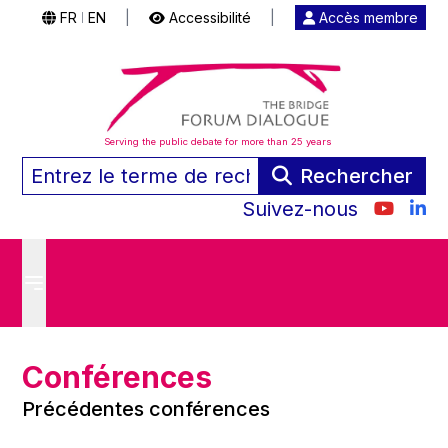
FR
EN
|
Accessibilité
|
Accès membre
|
Serving the public debate for more than 25 years
Rechercher
Suivez-nous
Conférences
Précédentes conférences