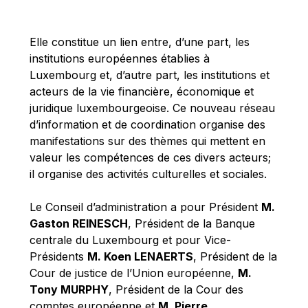
Michael Berry
Michael Palmer
Elle constitue un lien entre, d’une part, les
Michael Sohlman
institutions européennes établies à
Michel Goedert
Luxembourg et, d’autre part, les institutions et
acteurs de la vie financière, économique et
Mireille Delmas-Marty
juridique luxembourgeoise. Ce nouveau réseau
Nobuo Tanaka
d’information et de coordination organise des
Otmar Issing
manifestations sur des thèmes qui mettent en
valeur les compétences de ces divers acteurs;
Paolo Mengozzi
il organise des activités culturelles et sociales.
Paschal Donohoe
Pat Cox
Le Conseil d’administration a pour Président
M.
Gaston REINESCH
, Président de la Banque
Patrizia Nanz
centrale du Luxembourg et pour Vice-
Philippe Maystadt
Présidents
M. Koen LENAERTS
, Président de la
Pierre Gramegna
Cour de justice de l’Union européenne,
M.
Tony MURPHY
, Président de la Cour des
Richard Pelly
comptes européenne et
M. Pierre