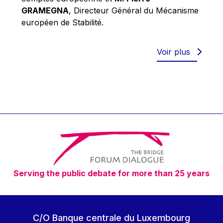
Robert Goebbels
GRAMEGNA
, Directeur Général du Mécanisme
Robert REYNDERS
européen de Stabilité.
Robert WEIDES
Rolf Tarrach
Voir plus
Štefan Füle
Thomas L. Cranfield
Tim Lankester
Timothy Radcliffe
Vaclav Klaus
Vassilios Skouris
Vítor Manuel da Silva Caldeira
Serving the public debate for more than 25 years
Viviane Reding
Walter Hagg
Walter RADERMACHER
C/O Banque centrale du Luxembourg