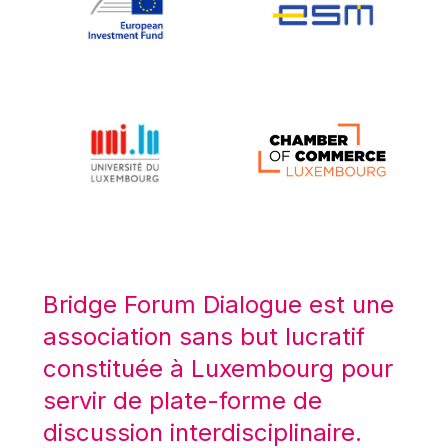
Koen LENAERTS
Lars Heikensten
Laura Kovesi
Luc Frieden
Lucas Papademos
Máire Geoghegan-Quinn
Manolis Mavrommatis
Marc Lemaître
Marcel Zadi Kessy
Mario Centeno
Bridge Forum Dialogue est une
Mario Monti
association sans but lucratif
Maroš ŠEFČOVIČ
constituée à Luxembourg pour
Martin Bailey
servir de plate-forme de
Martine Reicherts
discussion interdisciplinaire.