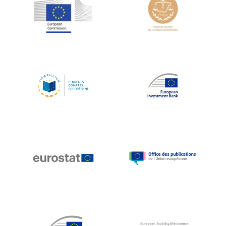
Jean-Louis Schiltz
Jean-Victor Louis
Jens Kreisel
Jeroen Dijsselbloem
Jochen Klucken
Johnny Åkerholm
Joschka Fischer
Juan Manuel Fabra Vallés
Julian Priestley
Karl-Heinz Lambertz
Katharien L.C. Hunt
Kenneth Rogoff
Klaus Regling
Klaus-Heiner Lehne