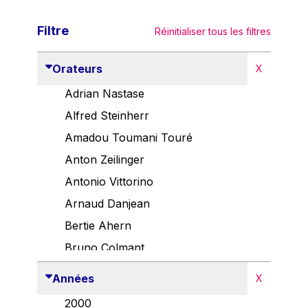
Filtre
Réinitialiser tous les filtres
Orateurs
X
Adrian Nastase
Alfred Steinherr
Amadou Toumani Touré
Anton Zeilinger
Antonio Vittorino
Arnaud Danjean
Bertie Ahern
Bruno Colmant
Carlo Thelen
Années
X
Cem Özdemir
2000