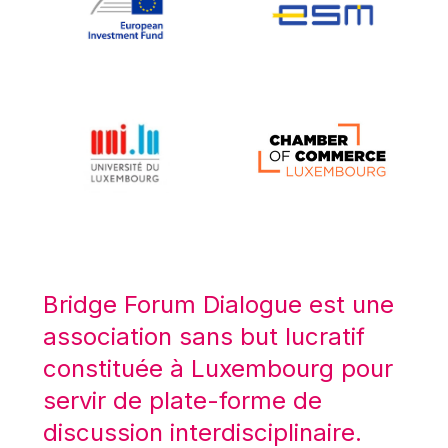
Koen LENAERTS
Lars Heikensten
Laura Kovesi
Luc Frieden
Lucas Papademos
Máire Geoghegan-Quinn
Manolis Mavrommatis
Marc Lemaître
Marcel Zadi Kessy
Mario Centeno
Bridge Forum Dialogue est une
Mario Monti
association sans but lucratif
Maroš ŠEFČOVIČ
constituée à Luxembourg pour
Martin Bailey
servir de plate-forme de
Martine Reicherts
discussion interdisciplinaire.