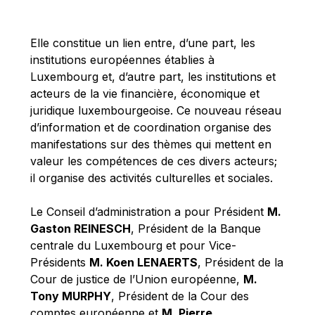
Michael Berry
Michael Palmer
Elle constitue un lien entre, d’une part, les
Michael Sohlman
institutions européennes établies à
Michel Goedert
Luxembourg et, d’autre part, les institutions et
acteurs de la vie financière, économique et
Mireille Delmas-Marty
juridique luxembourgeoise. Ce nouveau réseau
Nobuo Tanaka
d’information et de coordination organise des
Otmar Issing
manifestations sur des thèmes qui mettent en
valeur les compétences de ces divers acteurs;
Paolo Mengozzi
il organise des activités culturelles et sociales.
Paschal Donohoe
Pat Cox
Le Conseil d’administration a pour Président
M.
Gaston REINESCH
, Président de la Banque
Patrizia Nanz
centrale du Luxembourg et pour Vice-
Philippe Maystadt
Présidents
M. Koen LENAERTS
, Président de la
Pierre Gramegna
Cour de justice de l’Union européenne,
M.
Tony MURPHY
, Président de la Cour des
Richard Pelly
comptes européenne et
M. Pierre