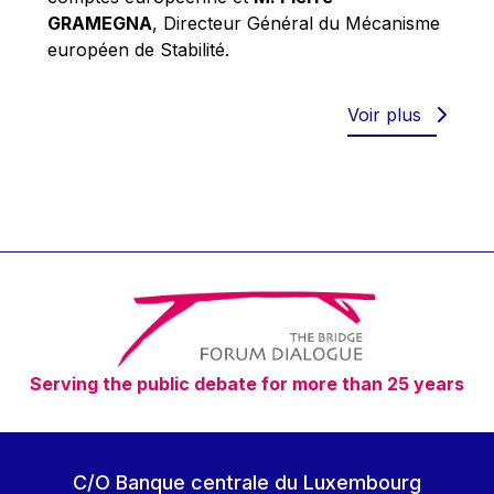
Robert Goebbels
GRAMEGNA
, Directeur Général du Mécanisme
Robert REYNDERS
européen de Stabilité.
Robert WEIDES
Rolf Tarrach
Voir plus
Štefan Füle
Thomas L. Cranfield
Tim Lankester
Timothy Radcliffe
Vaclav Klaus
Vassilios Skouris
Vítor Manuel da Silva Caldeira
Serving the public debate for more than 25 years
Viviane Reding
Walter Hagg
Walter RADERMACHER
C/O Banque centrale du Luxembourg