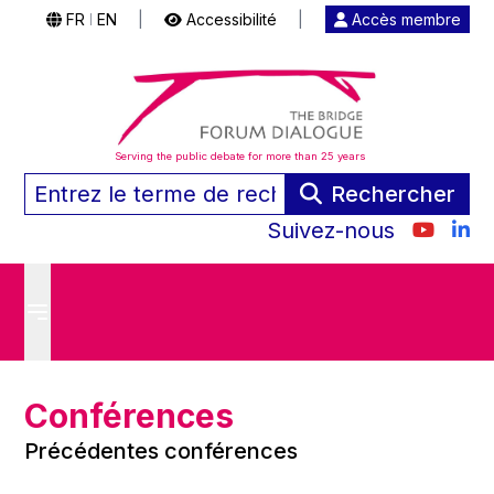
FR
EN
|
Accessibilité
|
Accès membre
|
Serving the public debate for more than 25 years
Rechercher
Suivez-nous
Conférences
Précédentes conférences