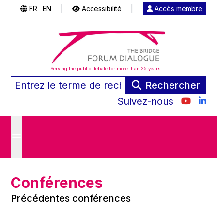
FR
EN
|
Accessibilité
|
Accès membre
|
Serving the public debate for more than 25 years
Rechercher
Suivez-nous
Conférences
Précédentes conférences