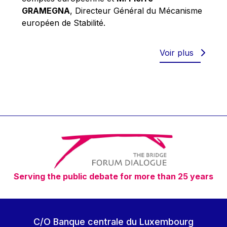
Robert Goebbels
GRAMEGNA
, Directeur Général du Mécanisme
Robert REYNDERS
européen de Stabilité.
Robert WEIDES
Rolf Tarrach
Voir plus
Štefan Füle
Thomas L. Cranfield
Tim Lankester
Timothy Radcliffe
Vaclav Klaus
Vassilios Skouris
Vítor Manuel da Silva Caldeira
Serving the public debate for more than 25 years
Viviane Reding
Walter Hagg
Walter RADERMACHER
C/O Banque centrale du Luxembourg