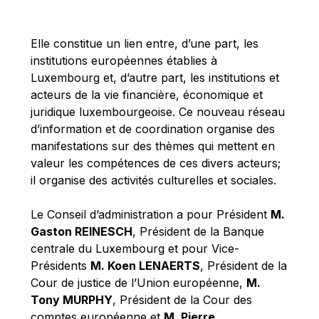
Michael Berry
Michael Palmer
Elle constitue un lien entre, d’une part, les
Michael Sohlman
institutions européennes établies à
Michel Goedert
Luxembourg et, d’autre part, les institutions et
acteurs de la vie financière, économique et
Mireille Delmas-Marty
juridique luxembourgeoise. Ce nouveau réseau
Nobuo Tanaka
d’information et de coordination organise des
Otmar Issing
manifestations sur des thèmes qui mettent en
valeur les compétences de ces divers acteurs;
Paolo Mengozzi
il organise des activités culturelles et sociales.
Paschal Donohoe
Pat Cox
Le Conseil d’administration a pour Président
M.
Gaston REINESCH
, Président de la Banque
Patrizia Nanz
centrale du Luxembourg et pour Vice-
Philippe Maystadt
Présidents
M. Koen LENAERTS
, Président de la
Pierre Gramegna
Cour de justice de l’Union européenne,
M.
Tony MURPHY
, Président de la Cour des
Richard Pelly
comptes européenne et
M. Pierre