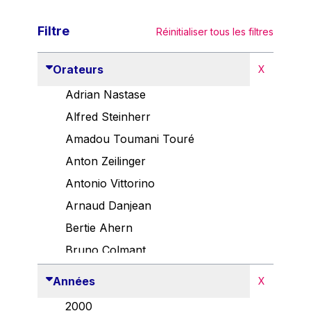
Filtre
Réinitialiser tous les filtres
Orateurs
X
Adrian Nastase
Alfred Steinherr
Amadou Toumani Touré
Anton Zeilinger
Antonio Vittorino
Arnaud Danjean
Bertie Ahern
Bruno Colmant
Carlo Thelen
Années
X
Cem Özdemir
2000