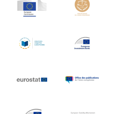
Jean-Louis Schiltz
Jean-Victor Louis
Jens Kreisel
Jeroen Dijsselbloem
Jochen Klucken
Johnny Åkerholm
Joschka Fischer
Juan Manuel Fabra Vallés
Julian Priestley
Karl-Heinz Lambertz
Katharien L.C. Hunt
Kenneth Rogoff
Klaus Regling
Klaus-Heiner Lehne