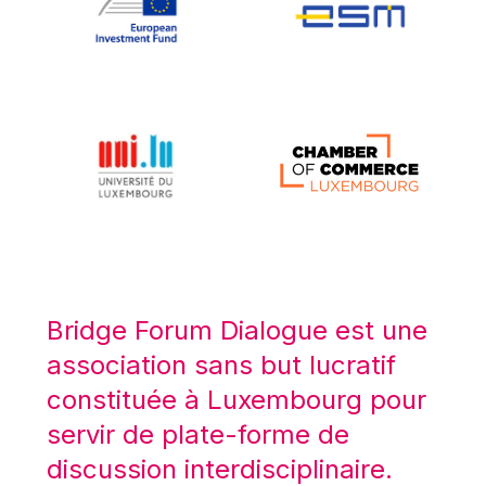
Koen LENAERTS
Lars Heikensten
Laura Kovesi
Luc Frieden
Lucas Papademos
Máire Geoghegan-Quinn
Manolis Mavrommatis
Marc Lemaître
Marcel Zadi Kessy
Mario Centeno
Bridge Forum Dialogue est une
Mario Monti
association sans but lucratif
Maroš ŠEFČOVIČ
constituée à Luxembourg pour
Martin Bailey
servir de plate-forme de
Martine Reicherts
discussion interdisciplinaire.