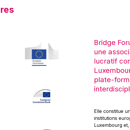
res
Bridge For
une associ
lucratif co
Luxembourg
plate-form
interdiscipl
Elle constitue un
institutions eur
Luxembourg et, d