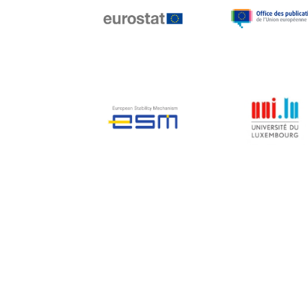
Jean-Louis Biancarelli
Jean-Louis Schiltz
Jean-Victor Louis
Jens Kreisel
Jeroen Dijsselbloem
Jochen Klucken
Johnny Åkerholm
Joschka Fischer
Juan Manuel Fabra
Vallés
Julian Priestley
Karl-Heinz Lambertz
Katharien L.C. Hunt
Kenneth Rogoff