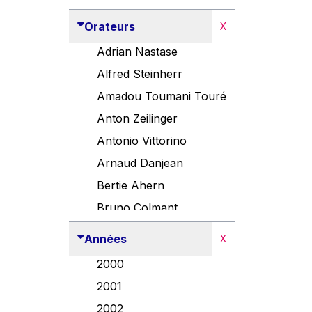
Orateurs
X
Adrian Nastase
Alfred Steinherr
Amadou Toumani Touré
Anton Zeilinger
Antonio Vittorino
Arnaud Danjean
Bertie Ahern
Bruno Colmant
Carlo Thelen
Années
X
Cem Özdemir
2000
Danny Alexander
2001
Désirée Van Boxtel
2002