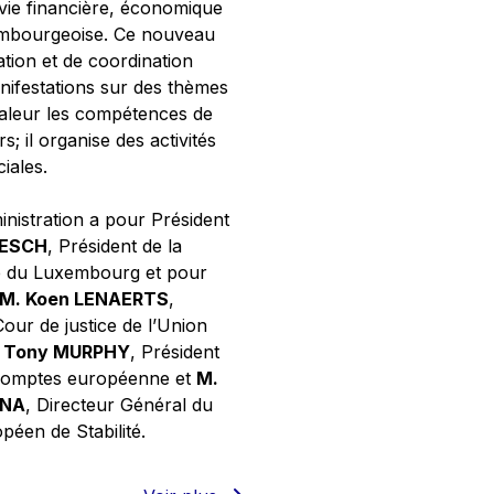
 vie financière, économique
xembourgeoise. Ce nouveau
tion et de coordination
nifestations sur des thèmes
valeur les compétences de
s; il organise des activités
ciales.
inistration a pour Président
NESCH
, Président de la
e du Luxembourg et pour
M. Koen LENAERTS
,
Cour de justice de l’Union
 Tony MURPHY
, Président
 comptes européenne et
M.
GNA
, Directeur Général du
éen de Stabilité.