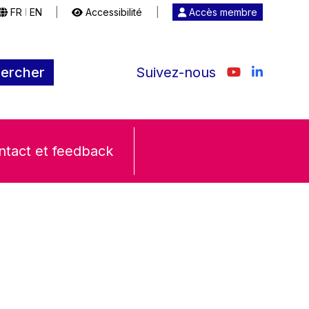
FR
EN
|
Accessibilité
|
Accès membre
|
ercher
Suivez-nous
ntact et feedback