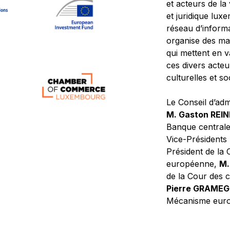
et acteurs de la
et juridique lu
réseau d’informa
organise des ma
qui mettent en 
ces divers acteur
culturelles et so
Le Conseil d’adm
M. Gaston REI
Banque central
Vice-Présidents
Président de la 
européenne,
M.
de la Cour des
Pierre GRAME
Mécanisme europ