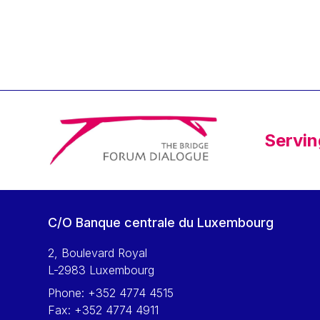
Klaus Regling
Klaus-Heiner Lehne
Koen LENAERTS
Lars Heikensten
Laura Kovesi
Luc Frieden
Servin
Lucas Papademos
Máire Geoghegan-Quinn
Manolis Mavrommatis
Marc Lemaître
C/O Banque centrale du Luxembourg
Marcel Zadi Kessy
Mario Centeno
2, Boulevard Royal
L-2983 Luxembourg
Mario Monti
Phone:
+352 4774 4515
Maroš ŠEFČOVIČ
Fax:
+352 4774 4911