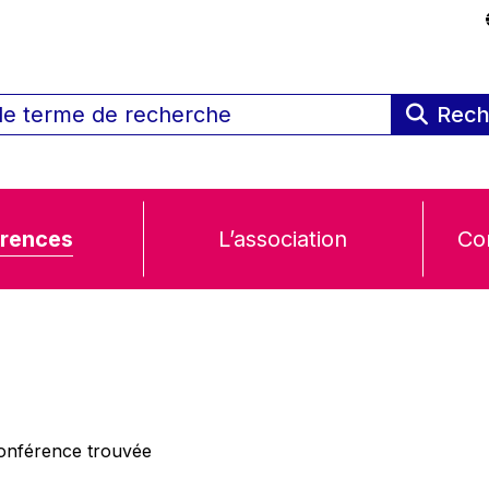
Rech
rences
L’association
Co
nférence trouvée