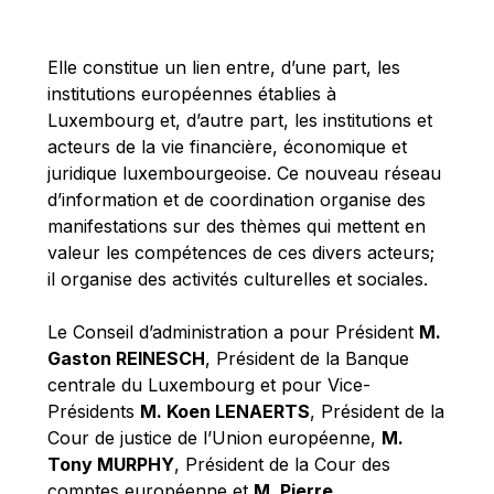
Michael Berry
Michael Palmer
Elle constitue un lien entre, d’une part, les
Michael Sohlman
institutions européennes établies à
Michel Goedert
Luxembourg et, d’autre part, les institutions et
acteurs de la vie financière, économique et
Mireille Delmas-Marty
juridique luxembourgeoise. Ce nouveau réseau
Nobuo Tanaka
d’information et de coordination organise des
Otmar Issing
manifestations sur des thèmes qui mettent en
valeur les compétences de ces divers acteurs;
Paolo Mengozzi
il organise des activités culturelles et sociales.
Paschal Donohoe
Pat Cox
Le Conseil d’administration a pour Président
M.
Gaston REINESCH
, Président de la Banque
Patrizia Nanz
centrale du Luxembourg et pour Vice-
Philippe Maystadt
Présidents
M. Koen LENAERTS
, Président de la
Pierre Gramegna
Cour de justice de l’Union européenne,
M.
Tony MURPHY
, Président de la Cour des
Richard Pelly
comptes européenne et
M. Pierre