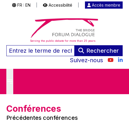
FR
EN
|
Accessibilité
|
Accès membre
|
Serving the public debate for more than 25 years
Rechercher
Suivez-nous
Conférences
Précédentes conférences