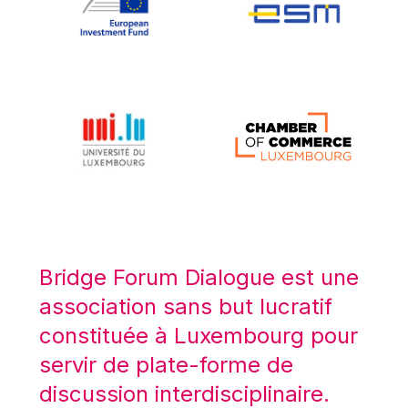
Koen LENAERTS
Lars Heikensten
Laura Kovesi
Luc Frieden
Lucas Papademos
Máire Geoghegan-Quinn
Manolis Mavrommatis
Marc Lemaître
Marcel Zadi Kessy
Mario Centeno
Bridge Forum Dialogue est une
Mario Monti
association sans but lucratif
Maroš ŠEFČOVIČ
constituée à Luxembourg pour
Martin Bailey
servir de plate-forme de
Martine Reicherts
discussion interdisciplinaire.