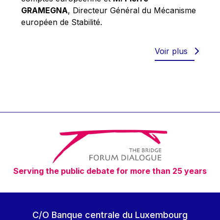
Robert Goebbels
GRAMEGNA
, Directeur Général du Mécanisme
Robert REYNDERS
européen de Stabilité.
Robert WEIDES
Rolf Tarrach
Voir plus
Štefan Füle
Thomas L. Cranfield
Tim Lankester
Timothy Radcliffe
Vaclav Klaus
Vassilios Skouris
Vítor Manuel da Silva Caldeira
Serving the public debate for more than 25 years
Viviane Reding
Walter Hagg
Walter RADERMACHER
C/O Banque centrale du Luxembourg