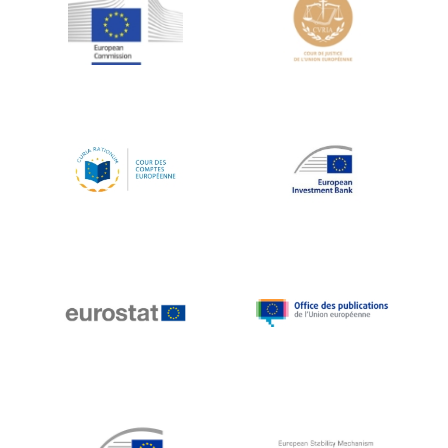
Jean-Louis Schiltz
Jean-Victor Louis
Jens Kreisel
Jeroen Dijsselbloem
Jochen Klucken
Johnny Åkerholm
Joschka Fischer
Juan Manuel Fabra Vallés
Julian Priestley
Karl-Heinz Lambertz
Katharien L.C. Hunt
Kenneth Rogoff
Klaus Regling
Klaus-Heiner Lehne