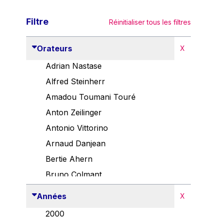
Filtre
Réinitialiser tous les filtres
Orateurs
X
Adrian Nastase
Alfred Steinherr
Amadou Toumani Touré
Anton Zeilinger
Antonio Vittorino
Arnaud Danjean
Bertie Ahern
Bruno Colmant
Carlo Thelen
Années
X
Cem Özdemir
2000