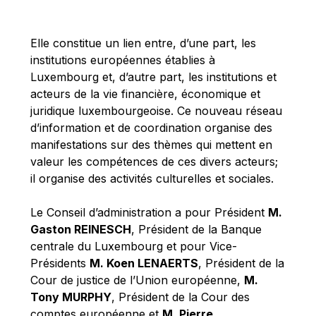
Michael Berry
Michael Palmer
Elle constitue un lien entre, d’une part, les
Michael Sohlman
institutions européennes établies à
Michel Goedert
Luxembourg et, d’autre part, les institutions et
acteurs de la vie financière, économique et
Mireille Delmas-Marty
juridique luxembourgeoise. Ce nouveau réseau
Nobuo Tanaka
d’information et de coordination organise des
Otmar Issing
manifestations sur des thèmes qui mettent en
valeur les compétences de ces divers acteurs;
Paolo Mengozzi
il organise des activités culturelles et sociales.
Paschal Donohoe
Pat Cox
Le Conseil d’administration a pour Président
M.
Gaston REINESCH
, Président de la Banque
Patrizia Nanz
centrale du Luxembourg et pour Vice-
Philippe Maystadt
Présidents
M. Koen LENAERTS
, Président de la
Pierre Gramegna
Cour de justice de l’Union européenne,
M.
Tony MURPHY
, Président de la Cour des
Richard Pelly
comptes européenne et
M. Pierre