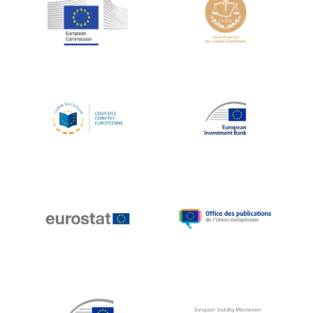
Jean-Louis Schiltz
Jean-Victor Louis
Jens Kreisel
Jeroen Dijsselbloem
Jochen Klucken
Johnny Åkerholm
Joschka Fischer
Juan Manuel Fabra Vallés
Julian Priestley
Karl-Heinz Lambertz
Katharien L.C. Hunt
Kenneth Rogoff
Klaus Regling
Klaus-Heiner Lehne