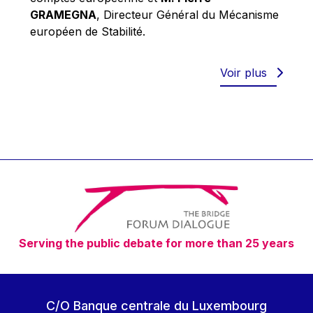
Robert Goebbels
GRAMEGNA
, Directeur Général du Mécanisme
Robert REYNDERS
européen de Stabilité.
Robert WEIDES
Rolf Tarrach
Voir plus
Štefan Füle
Thomas L. Cranfield
Tim Lankester
Timothy Radcliffe
Vaclav Klaus
Vassilios Skouris
Vítor Manuel da Silva Caldeira
Serving the public debate for more than 25 years
Viviane Reding
Walter Hagg
Walter RADERMACHER
C/O Banque centrale du Luxembourg