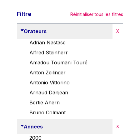
Filtre
Réinitialiser tous les filtres
Orateurs
X
Adrian Nastase
Alfred Steinherr
Amadou Toumani Touré
Anton Zeilinger
Antonio Vittorino
Arnaud Danjean
Bertie Ahern
Bruno Colmant
Carlo Thelen
Années
X
Cem Özdemir
2000