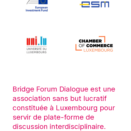
Koen LENAERTS
Lars Heikensten
Laura Kovesi
Luc Frieden
Lucas Papademos
Máire Geoghegan-Quinn
Manolis Mavrommatis
Marc Lemaître
Marcel Zadi Kessy
Mario Centeno
Bridge Forum Dialogue est une
Mario Monti
association sans but lucratif
Maroš ŠEFČOVIČ
constituée à Luxembourg pour
Martin Bailey
servir de plate-forme de
Martine Reicherts
discussion interdisciplinaire.