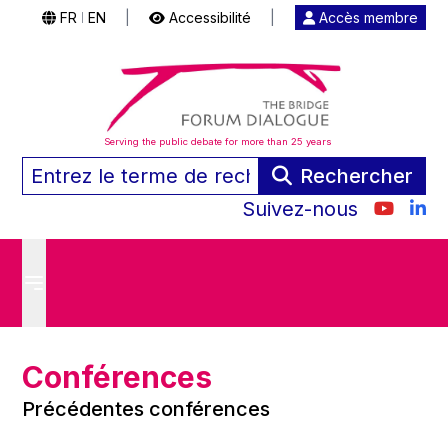
FR
EN
|
Accessibilité
|
Accès membre
|
Serving the public debate for more than 25 years
Rechercher
Suivez-nous
Conférences
Précédentes conférences