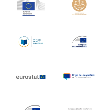
Jean-Louis Schiltz
Jean-Victor Louis
Jens Kreisel
Jeroen Dijsselbloem
Jochen Klucken
Johnny Åkerholm
Joschka Fischer
Juan Manuel Fabra Vallés
Julian Priestley
Karl-Heinz Lambertz
Katharien L.C. Hunt
Kenneth Rogoff
Klaus Regling
Klaus-Heiner Lehne