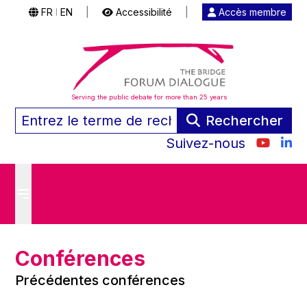
FR
EN
|
Accessibilité
|
Accès membre
|
Serving the public debate for more than 25 years
Rechercher
Suivez-nous
Conférences
Précédentes conférences