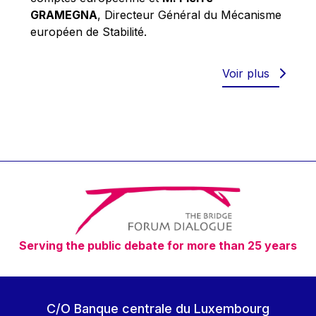
Robert Goebbels
GRAMEGNA
, Directeur Général du Mécanisme
Robert REYNDERS
européen de Stabilité.
Robert WEIDES
Rolf Tarrach
Voir plus
Štefan Füle
Thomas L. Cranfield
Tim Lankester
Timothy Radcliffe
Vaclav Klaus
Vassilios Skouris
Vítor Manuel da Silva Caldeira
Serving the public debate for more than 25 years
Viviane Reding
Walter Hagg
Walter RADERMACHER
C/O Banque centrale du Luxembourg