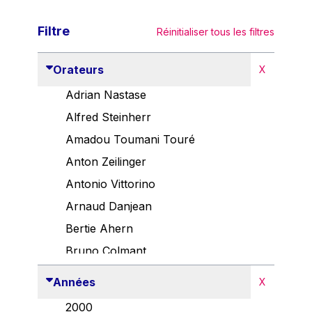
Filtre
Réinitialiser tous les filtres
Orateurs
X
Adrian Nastase
Alfred Steinherr
Amadou Toumani Touré
Anton Zeilinger
Antonio Vittorino
Arnaud Danjean
Bertie Ahern
Bruno Colmant
Carlo Thelen
Années
X
Cem Özdemir
2000