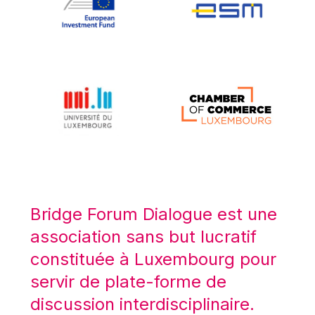
Koen LENAERTS
Lars Heikensten
Laura Kovesi
Luc Frieden
Lucas Papademos
Máire Geoghegan-Quinn
Manolis Mavrommatis
Marc Lemaître
Marcel Zadi Kessy
Mario Centeno
Bridge Forum Dialogue est une
Mario Monti
association sans but lucratif
Maroš ŠEFČOVIČ
constituée à Luxembourg pour
Martin Bailey
servir de plate-forme de
Martine Reicherts
discussion interdisciplinaire.