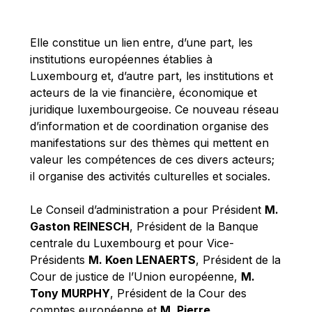
Michael Berry
Michael Palmer
Elle constitue un lien entre, d’une part, les
Michael Sohlman
institutions européennes établies à
Michel Goedert
Luxembourg et, d’autre part, les institutions et
acteurs de la vie financière, économique et
Mireille Delmas-Marty
juridique luxembourgeoise. Ce nouveau réseau
Nobuo Tanaka
d’information et de coordination organise des
Otmar Issing
manifestations sur des thèmes qui mettent en
valeur les compétences de ces divers acteurs;
Paolo Mengozzi
il organise des activités culturelles et sociales.
Paschal Donohoe
Pat Cox
Le Conseil d’administration a pour Président
M.
Gaston REINESCH
, Président de la Banque
Patrizia Nanz
centrale du Luxembourg et pour Vice-
Philippe Maystadt
Présidents
M. Koen LENAERTS
, Président de la
Pierre Gramegna
Cour de justice de l’Union européenne,
M.
Tony MURPHY
, Président de la Cour des
Richard Pelly
comptes européenne et
M. Pierre