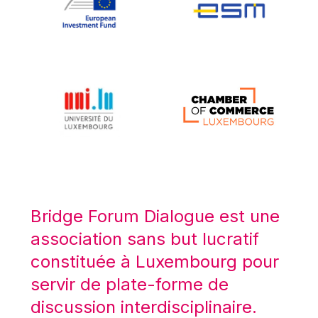
Koen LENAERTS
Lars Heikensten
Laura Kovesi
Luc Frieden
Lucas Papademos
Máire Geoghegan-Quinn
Manolis Mavrommatis
Marc Lemaître
Marcel Zadi Kessy
Mario Centeno
Bridge Forum Dialogue est une
Mario Monti
association sans but lucratif
Maroš ŠEFČOVIČ
constituée à Luxembourg pour
Martin Bailey
servir de plate-forme de
Martine Reicherts
discussion interdisciplinaire.