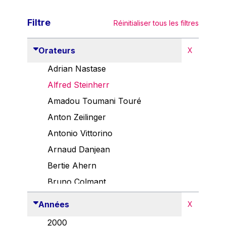
Filtre
Réinitialiser tous les filtres
Orateurs
X
Adrian Nastase
Alfred Steinherr
Amadou Toumani Touré
Anton Zeilinger
Antonio Vittorino
Arnaud Danjean
Bertie Ahern
Bruno Colmant
Carlo Thelen
Années
X
Cem Özdemir
2000