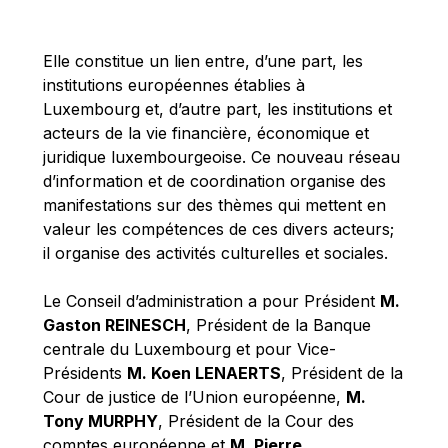
Michael Berry
Michael Palmer
Elle constitue un lien entre, d’une part, les
Michael Sohlman
institutions européennes établies à
Michel Goedert
Luxembourg et, d’autre part, les institutions et
acteurs de la vie financière, économique et
Mireille Delmas-Marty
juridique luxembourgeoise. Ce nouveau réseau
Nobuo Tanaka
d’information et de coordination organise des
Otmar Issing
manifestations sur des thèmes qui mettent en
valeur les compétences de ces divers acteurs;
Paolo Mengozzi
il organise des activités culturelles et sociales.
Paschal Donohoe
Pat Cox
Le Conseil d’administration a pour Président
M.
Gaston REINESCH
, Président de la Banque
Patrizia Nanz
centrale du Luxembourg et pour Vice-
Philippe Maystadt
Présidents
M. Koen LENAERTS
, Président de la
Pierre Gramegna
Cour de justice de l’Union européenne,
M.
Tony MURPHY
, Président de la Cour des
Richard Pelly
comptes européenne et
M. Pierre