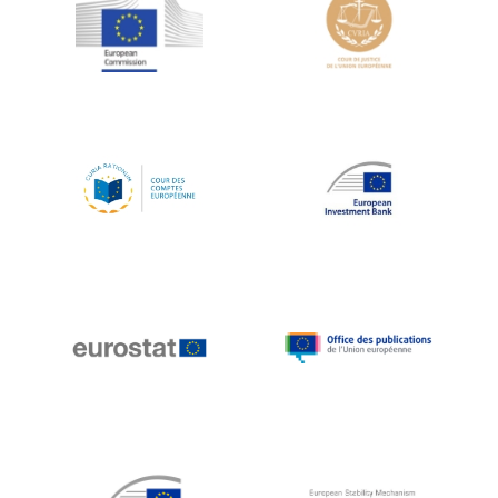
Jean-Louis Schiltz
Jean-Victor Louis
Jens Kreisel
Jeroen Dijsselbloem
Jochen Klucken
Johnny Åkerholm
Joschka Fischer
Juan Manuel Fabra Vallés
Julian Priestley
Karl-Heinz Lambertz
Katharien L.C. Hunt
Kenneth Rogoff
Klaus Regling
Klaus-Heiner Lehne