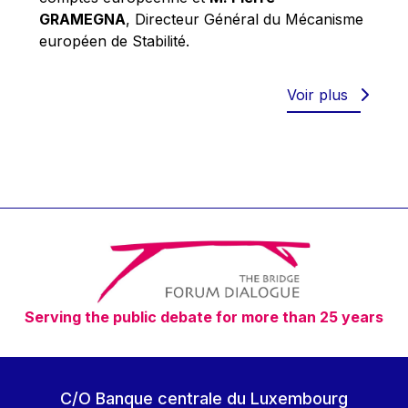
Robert Goebbels
GRAMEGNA
, Directeur Général du Mécanisme
Robert REYNDERS
européen de Stabilité.
Robert WEIDES
Rolf Tarrach
Voir plus
Štefan Füle
Thomas L. Cranfield
Tim Lankester
Timothy Radcliffe
Vaclav Klaus
Vassilios Skouris
Vítor Manuel da Silva Caldeira
Serving the public debate for more than 25 years
Viviane Reding
Walter Hagg
Walter RADERMACHER
C/O Banque centrale du Luxembourg