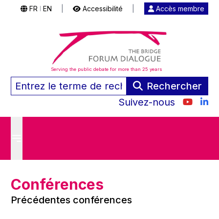
FR
EN
|
Accessibilité
|
Accès membre
|
Serving the public debate for more than 25 years
Rechercher
Suivez-nous
Conférences
Précédentes conférences