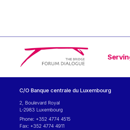
Klaus Regling
Klaus-Heiner Lehne
Koen LENAERTS
Lars Heikensten
Laura Kovesi
Luc Frieden
Servin
Lucas Papademos
Máire Geoghegan-Quinn
Manolis Mavrommatis
Marc Lemaître
C/O Banque centrale du Luxembourg
Marcel Zadi Kessy
Mario Centeno
2, Boulevard Royal
L-2983 Luxembourg
Mario Monti
Phone:
+352 4774 4515
Maroš ŠEFČOVIČ
Fax:
+352 4774 4911