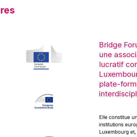
res
Bridge For
une associ
lucratif co
Luxembourg
plate-form
interdiscipl
Elle constitue un
institutions eur
Luxembourg et, d