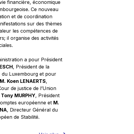
 vie financière, économique
xembourgeoise. Ce nouveau
tion et de coordination
nifestations sur des thèmes
valeur les compétences de
s; il organise des activités
ciales.
inistration a pour Président
NESCH
, Président de la
e du Luxembourg et pour
M. Koen LENAERTS
,
Cour de justice de l’Union
 Tony MURPHY
, Président
 comptes européenne et
M.
GNA
, Directeur Général du
éen de Stabilité.