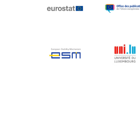
Jean-Louis Biancarelli
Jean-Louis Schiltz
Jean-Victor Louis
Jens Kreisel
Jeroen Dijsselbloem
Jochen Klucken
Johnny Åkerholm
Joschka Fischer
Juan Manuel Fabra
Vallés
Julian Priestley
Karl-Heinz Lambertz
Katharien L.C. Hunt
Kenneth Rogoff