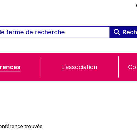
Rech
rences
L’association
Co
nférence trouvée