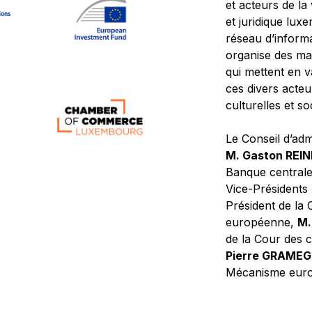
et acteurs de la
et juridique lu
réseau d’informa
organise des ma
qui mettent en 
ces divers acteur
culturelles et so
Le Conseil d’adm
M. Gaston REI
Banque central
Vice-Présidents
Président de la 
européenne,
M.
de la Cour des
Pierre GRAME
Mécanisme europ