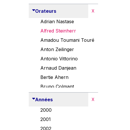
Orateurs
X
Adrian Nastase
Alfred Steinherr
Amadou Toumani Touré
Anton Zeilinger
Antonio Vittorino
Arnaud Danjean
Bertie Ahern
Bruno Colmant
Carlo Thelen
Années
X
Cem Özdemir
2000
Danny Alexander
2001
Désirée Van Boxtel
2002