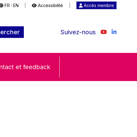
FR
EN
|
Accessibilité
|
Accès membre
|
ercher
Suivez-nous
ntact et feedback