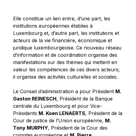
Michael Berry
Michael Palmer
Elle constitue un lien entre, d’une part, les
Michael Sohlman
institutions européennes établies à
Michel Goedert
Luxembourg et, d’autre part, les institutions et
acteurs de la vie financière, économique et
Mireille Delmas-Marty
juridique luxembourgeoise. Ce nouveau réseau
Nobuo Tanaka
d’information et de coordination organise des
Otmar Issing
manifestations sur des thèmes qui mettent en
valeur les compétences de ces divers acteurs;
Paolo Mengozzi
il organise des activités culturelles et sociales.
Paschal Donohoe
Pat Cox
Le Conseil d’administration a pour Président
M.
Gaston REINESCH
, Président de la Banque
Patrizia Nanz
centrale du Luxembourg et pour Vice-
Philippe Maystadt
Présidents
M. Koen LENAERTS
, Président de la
Pierre Gramegna
Cour de justice de l’Union européenne,
M.
Tony MURPHY
, Président de la Cour des
Richard Pelly
comptes européenne et
M. Pierre