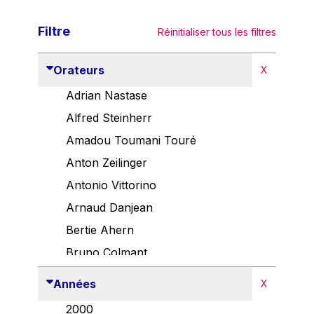
Filtre
Réinitialiser tous les filtres
Orateurs
X
Adrian Nastase
Alfred Steinherr
Amadou Toumani Touré
Anton Zeilinger
Antonio Vittorino
Arnaud Danjean
Bertie Ahern
Bruno Colmant
Carlo Thelen
Années
X
Cem Özdemir
2000