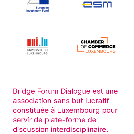
Koen LENAERTS
Lars Heikensten
Laura Kovesi
Luc Frieden
Lucas Papademos
Máire Geoghegan-Quinn
Manolis Mavrommatis
Marc Lemaître
Marcel Zadi Kessy
Mario Centeno
Bridge Forum Dialogue est une
Mario Monti
association sans but lucratif
Maroš ŠEFČOVIČ
constituée à Luxembourg pour
Martin Bailey
servir de plate-forme de
Martine Reicherts
discussion interdisciplinaire.