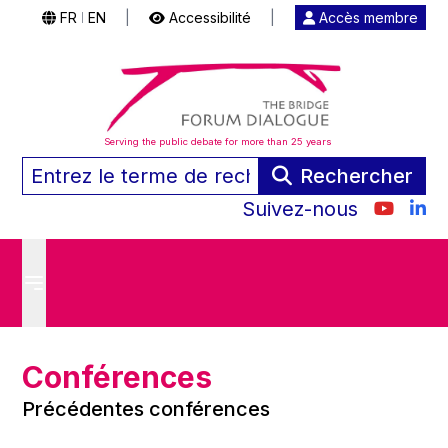
FR
EN
|
Accessibilité
|
Accès membre
|
Serving the public debate for more than 25 years
Rechercher
Suivez-nous
Conférences
Précédentes conférences