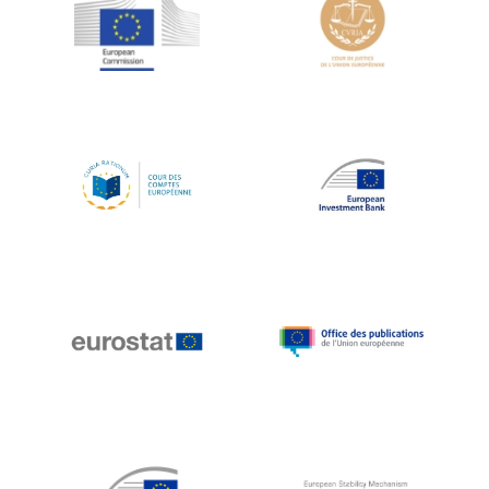
Jean-Louis Schiltz
Jean-Victor Louis
Jens Kreisel
Jeroen Dijsselbloem
Jochen Klucken
Johnny Åkerholm
Joschka Fischer
Juan Manuel Fabra Vallés
Julian Priestley
Karl-Heinz Lambertz
Katharien L.C. Hunt
Kenneth Rogoff
Klaus Regling
Klaus-Heiner Lehne