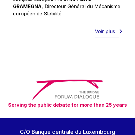
Robert Goebbels
GRAMEGNA
, Directeur Général du Mécanisme
Robert REYNDERS
européen de Stabilité.
Robert WEIDES
Rolf Tarrach
Voir plus
Štefan Füle
Thomas L. Cranfield
Tim Lankester
Timothy Radcliffe
Vaclav Klaus
Vassilios Skouris
Vítor Manuel da Silva Caldeira
Serving the public debate for more than 25 years
Viviane Reding
Walter Hagg
Walter RADERMACHER
C/O Banque centrale du Luxembourg