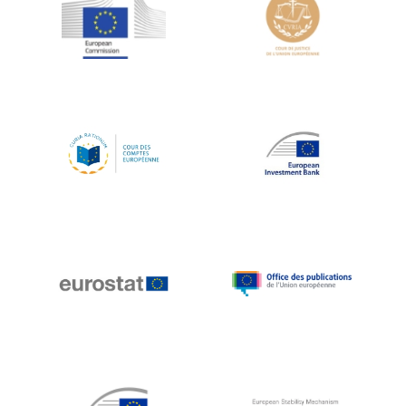
Jean-Louis Schiltz
Jean-Victor Louis
Jens Kreisel
Jeroen Dijsselbloem
Jochen Klucken
Johnny Åkerholm
Joschka Fischer
Juan Manuel Fabra Vallés
Julian Priestley
Karl-Heinz Lambertz
Katharien L.C. Hunt
Kenneth Rogoff
Klaus Regling
Klaus-Heiner Lehne