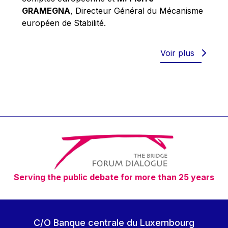
Robert Goebbels
GRAMEGNA
, Directeur Général du Mécanisme
Robert REYNDERS
européen de Stabilité.
Robert WEIDES
Rolf Tarrach
Voir plus
Štefan Füle
Thomas L. Cranfield
Tim Lankester
Timothy Radcliffe
Vaclav Klaus
Vassilios Skouris
Vítor Manuel da Silva Caldeira
Serving the public debate for more than 25 years
Viviane Reding
Walter Hagg
Walter RADERMACHER
C/O Banque centrale du Luxembourg