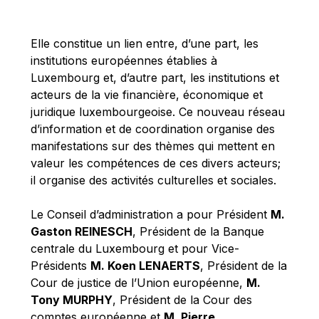
Michael Berry
Michael Palmer
Elle constitue un lien entre, d’une part, les
Michael Sohlman
institutions européennes établies à
Michel Goedert
Luxembourg et, d’autre part, les institutions et
acteurs de la vie financière, économique et
Mireille Delmas-Marty
juridique luxembourgeoise. Ce nouveau réseau
Nobuo Tanaka
d’information et de coordination organise des
Otmar Issing
manifestations sur des thèmes qui mettent en
valeur les compétences de ces divers acteurs;
Paolo Mengozzi
il organise des activités culturelles et sociales.
Paschal Donohoe
Pat Cox
Le Conseil d’administration a pour Président
M.
Gaston REINESCH
, Président de la Banque
Patrizia Nanz
centrale du Luxembourg et pour Vice-
Philippe Maystadt
Présidents
M. Koen LENAERTS
, Président de la
Pierre Gramegna
Cour de justice de l’Union européenne,
M.
Tony MURPHY
, Président de la Cour des
Richard Pelly
comptes européenne et
M. Pierre