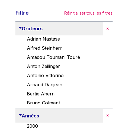
Filtre
Réinitialiser tous les filtres
Orateurs
X
Adrian Nastase
Alfred Steinherr
Amadou Toumani Touré
Anton Zeilinger
Antonio Vittorino
Arnaud Danjean
Bertie Ahern
Bruno Colmant
Carlo Thelen
Années
X
Cem Özdemir
2000