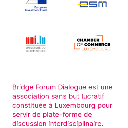
Koen LENAERTS
Lars Heikensten
Laura Kovesi
Luc Frieden
Lucas Papademos
Máire Geoghegan-Quinn
Manolis Mavrommatis
Marc Lemaître
Marcel Zadi Kessy
Mario Centeno
Bridge Forum Dialogue est une
Mario Monti
association sans but lucratif
Maroš ŠEFČOVIČ
constituée à Luxembourg pour
Martin Bailey
servir de plate-forme de
Martine Reicherts
discussion interdisciplinaire.