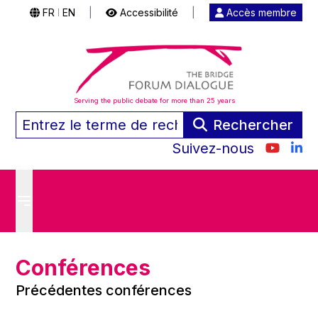
FR
EN
|
Accessibilité
|
Accès membre
|
Serving the public debate for more than 25 years
Rechercher
Suivez-nous
Conférences
Précédentes conférences