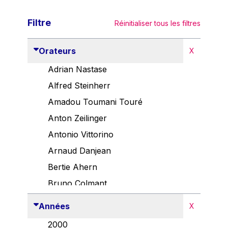
Filtre
Réinitialiser tous les filtres
Orateurs
X
Adrian Nastase
Alfred Steinherr
Amadou Toumani Touré
Anton Zeilinger
Antonio Vittorino
Arnaud Danjean
Bertie Ahern
Bruno Colmant
Carlo Thelen
Années
X
Cem Özdemir
2000