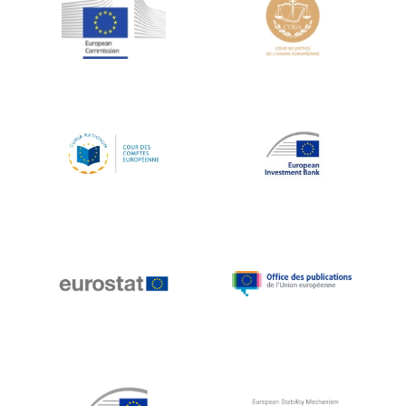
Jean-Louis Schiltz
Jean-Victor Louis
Jens Kreisel
Jeroen Dijsselbloem
Jochen Klucken
Johnny Åkerholm
Joschka Fischer
Juan Manuel Fabra Vallés
Julian Priestley
Karl-Heinz Lambertz
Katharien L.C. Hunt
Kenneth Rogoff
Klaus Regling
Klaus-Heiner Lehne