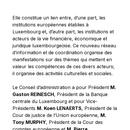
Michael Berry
Michael Palmer
Elle constitue un lien entre, d’une part, les
Michael Sohlman
institutions européennes établies à
Michel Goedert
Luxembourg et, d’autre part, les institutions et
acteurs de la vie financière, économique et
Mireille Delmas-Marty
juridique luxembourgeoise. Ce nouveau réseau
Nobuo Tanaka
d’information et de coordination organise des
Otmar Issing
manifestations sur des thèmes qui mettent en
valeur les compétences de ces divers acteurs;
Paolo Mengozzi
il organise des activités culturelles et sociales.
Paschal Donohoe
Pat Cox
Le Conseil d’administration a pour Président
M.
Gaston REINESCH
, Président de la Banque
Patrizia Nanz
centrale du Luxembourg et pour Vice-
Philippe Maystadt
Présidents
M. Koen LENAERTS
, Président de la
Pierre Gramegna
Cour de justice de l’Union européenne,
M.
Tony MURPHY
, Président de la Cour des
Richard Pelly
comptes européenne et
M. Pierre