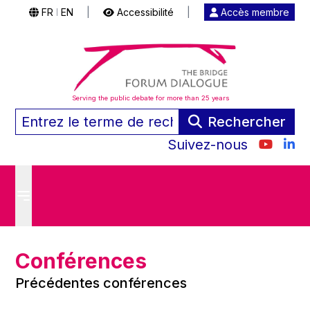
FR
EN
|
Accessibilité
|
Accès membre
|
Serving the public debate for more than 25 years
Rechercher
Suivez-nous
Conférences
Précédentes conférences