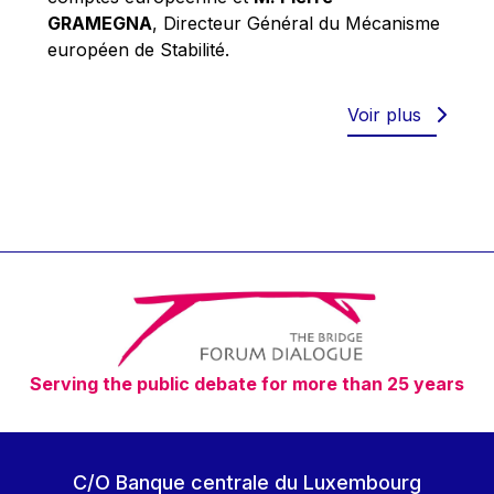
Robert Goebbels
GRAMEGNA
, Directeur Général du Mécanisme
Robert REYNDERS
européen de Stabilité.
Robert WEIDES
Rolf Tarrach
Voir plus
Štefan Füle
Thomas L. Cranfield
Tim Lankester
Timothy Radcliffe
Vaclav Klaus
Vassilios Skouris
Vítor Manuel da Silva Caldeira
Serving the public debate for more than 25 years
Viviane Reding
Walter Hagg
Walter RADERMACHER
C/O Banque centrale du Luxembourg