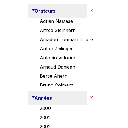
Orateurs
X
Adrian Nastase
Alfred Steinherr
Amadou Toumani Touré
Anton Zeilinger
Antonio Vittorino
Arnaud Danjean
Bertie Ahern
Bruno Colmant
Carlo Thelen
Années
X
Cem Özdemir
2000
Danny Alexander
2001
Désirée Van Boxtel
2002