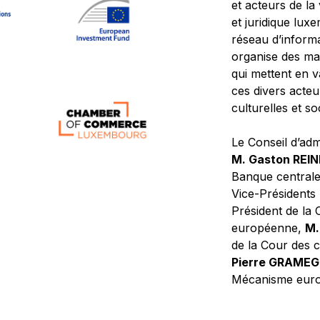
et acteurs de la
et juridique lu
réseau d’informa
organise des ma
qui mettent en 
ces divers acteur
culturelles et so
Le Conseil d’adm
M. Gaston REI
Banque central
Vice-Présidents
Président de la 
européenne,
M.
de la Cour des
Pierre GRAME
Mécanisme europ