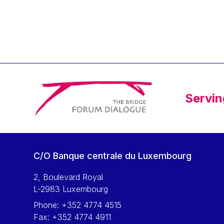
Klaus Regling
Klaus-Heiner Lehne
Koen LENAERTS
Lars Heikensten
Laura Kovesi
Luc Frieden
Servin
Lucas Papademos
Máire Geoghegan-Quinn
Manolis Mavrommatis
Marc Lemaître
C/O Banque centrale du Luxembourg
Marcel Zadi Kessy
Mario Centeno
2, Boulevard Royal
L-2983 Luxembourg
Mario Monti
Phone:
+352 4774 4515
Maroš ŠEFČOVIČ
Fax:
+352 4774 4911