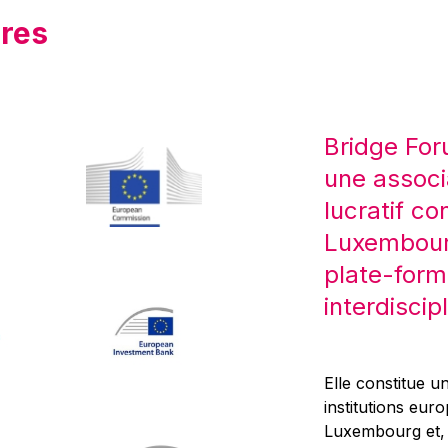
res
Bridge For
une associ
lucratif co
Luxembourg
plate-form
interdiscipl
Elle constitue un
institutions eur
Luxembourg et, d