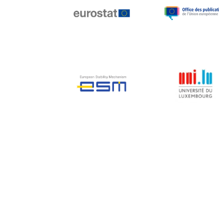
Jean-Louis Biancarelli
Jean-Louis Schiltz
Jean-Victor Louis
Jens Kreisel
Jeroen Dijsselbloem
Jochen Klucken
Johnny Åkerholm
Joschka Fischer
Juan Manuel Fabra
Vallés
Julian Priestley
Karl-Heinz Lambertz
Katharien L.C. Hunt
Kenneth Rogoff