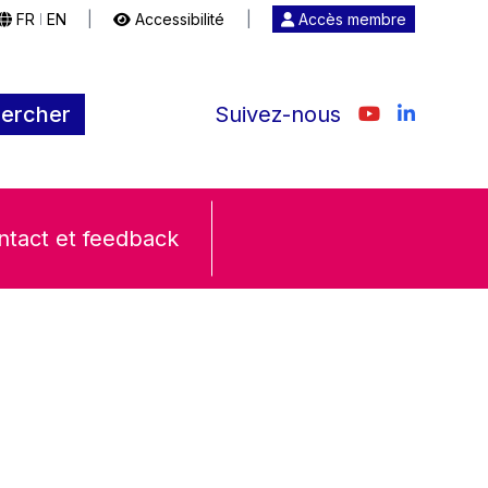
FR
EN
|
Accessibilité
|
Accès membre
|
ercher
Suivez-nous
ntact et feedback