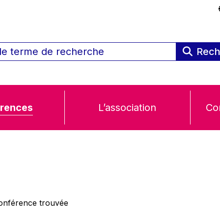
Rech
rences
L’association
Co
nférence trouvée