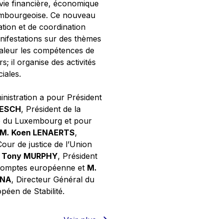
 vie financière, économique
xembourgeoise. Ce nouveau
tion et de coordination
nifestations sur des thèmes
valeur les compétences de
s; il organise des activités
ciales.
inistration a pour Président
NESCH
, Président de la
e du Luxembourg et pour
M. Koen LENAERTS
,
Cour de justice de l’Union
 Tony MURPHY
, Président
 comptes européenne et
M.
GNA
, Directeur Général du
éen de Stabilité.