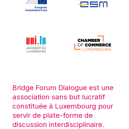
Koen LENAERTS
Lars Heikensten
Laura Kovesi
Luc Frieden
Lucas Papademos
Máire Geoghegan-Quinn
Manolis Mavrommatis
Marc Lemaître
Marcel Zadi Kessy
Mario Centeno
Bridge Forum Dialogue est une
Mario Monti
association sans but lucratif
Maroš ŠEFČOVIČ
constituée à Luxembourg pour
Martin Bailey
servir de plate-forme de
Martine Reicherts
discussion interdisciplinaire.