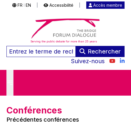
FR
EN
|
Accessibilité
|
Accès membre
|
Serving the public debate for more than 25 years
Rechercher
Suivez-nous
Conférences
Précédentes conférences