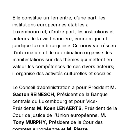
Michael Berry
Michael Palmer
Elle constitue un lien entre, d’une part, les
Michael Sohlman
institutions européennes établies à
Michel Goedert
Luxembourg et, d’autre part, les institutions et
acteurs de la vie financière, économique et
Mireille Delmas-Marty
juridique luxembourgeoise. Ce nouveau réseau
Nobuo Tanaka
d’information et de coordination organise des
Otmar Issing
manifestations sur des thèmes qui mettent en
valeur les compétences de ces divers acteurs;
Paolo Mengozzi
il organise des activités culturelles et sociales.
Paschal Donohoe
Pat Cox
Le Conseil d’administration a pour Président
M.
Gaston REINESCH
, Président de la Banque
Patrizia Nanz
centrale du Luxembourg et pour Vice-
Philippe Maystadt
Présidents
M. Koen LENAERTS
, Président de la
Pierre Gramegna
Cour de justice de l’Union européenne,
M.
Tony MURPHY
, Président de la Cour des
Richard Pelly
comptes européenne et
M. Pierre