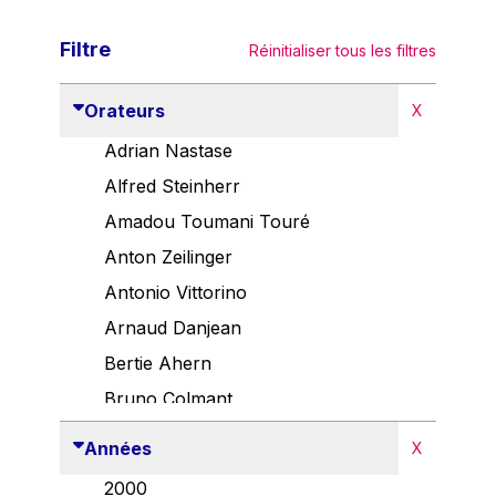
Filtre
Réinitialiser tous les filtres
Orateurs
X
Adrian Nastase
Alfred Steinherr
Amadou Toumani Touré
Anton Zeilinger
Antonio Vittorino
Arnaud Danjean
Bertie Ahern
Bruno Colmant
Carlo Thelen
Années
X
Cem Özdemir
2000