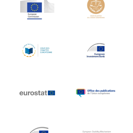
Jean-Louis Schiltz
Jean-Victor Louis
Jens Kreisel
Jeroen Dijsselbloem
Jochen Klucken
Johnny Åkerholm
Joschka Fischer
Juan Manuel Fabra Vallés
Julian Priestley
Karl-Heinz Lambertz
Katharien L.C. Hunt
Kenneth Rogoff
Klaus Regling
Klaus-Heiner Lehne