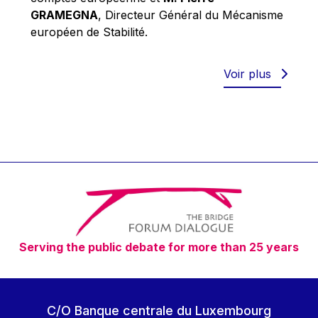
Robert Goebbels
GRAMEGNA
, Directeur Général du Mécanisme
Robert REYNDERS
européen de Stabilité.
Robert WEIDES
Rolf Tarrach
Voir plus
Štefan Füle
Thomas L. Cranfield
Tim Lankester
Timothy Radcliffe
Vaclav Klaus
Vassilios Skouris
Vítor Manuel da Silva Caldeira
Serving the public debate for more than 25 years
Viviane Reding
Walter Hagg
Walter RADERMACHER
C/O Banque centrale du Luxembourg