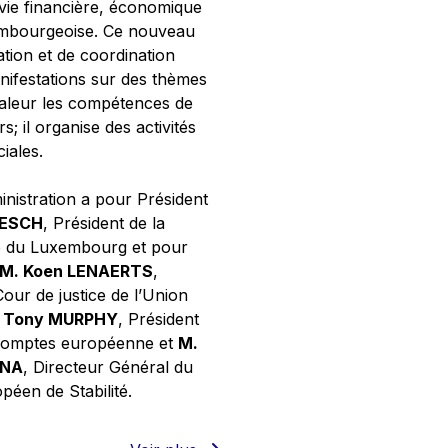
 vie financière, économique
xembourgeoise. Ce nouveau
tion et de coordination
nifestations sur des thèmes
valeur les compétences de
s; il organise des activités
ciales.
inistration a pour Président
NESCH
, Président de la
e du Luxembourg et pour
M. Koen LENAERTS
,
Cour de justice de l’Union
 Tony MURPHY
, Président
 comptes européenne et
M.
GNA
, Directeur Général du
éen de Stabilité.