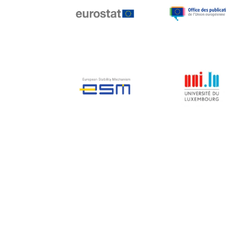
Jean-Louis Biancarelli
Jean-Louis Schiltz
Jean-Victor Louis
Jens Kreisel
Jeroen Dijsselbloem
Jochen Klucken
Johnny Åkerholm
Joschka Fischer
Juan Manuel Fabra
Vallés
Julian Priestley
Karl-Heinz Lambertz
Katharien L.C. Hunt
Kenneth Rogoff