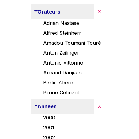
Orateurs
X
Adrian Nastase
Alfred Steinherr
Amadou Toumani Touré
Anton Zeilinger
Antonio Vittorino
Arnaud Danjean
Bertie Ahern
Bruno Colmant
Carlo Thelen
Années
X
Cem Özdemir
2000
Danny Alexander
2001
Désirée Van Boxtel
2002