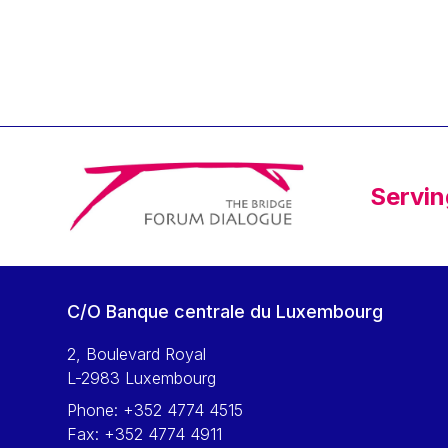
Klaus Regling
Klaus-Heiner Lehne
Koen LENAERTS
Lars Heikensten
Laura Kovesi
Luc Frieden
Servin
Lucas Papademos
Máire Geoghegan-Quinn
Manolis Mavrommatis
Marc Lemaître
C/O Banque centrale du Luxembourg
Marcel Zadi Kessy
Mario Centeno
2, Boulevard Royal
L-2983 Luxembourg
Mario Monti
Phone:
+352 4774 4515
Maroš ŠEFČOVIČ
Fax:
+352 4774 4911