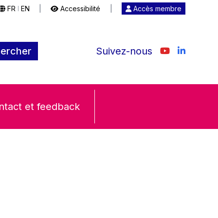
FR
EN
|
Accessibilité
|
Accès membre
|
ercher
Suivez-nous
ntact et feedback