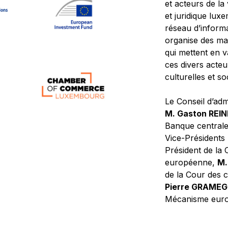
et acteurs de la
et juridique lu
réseau d’informa
organise des ma
qui mettent en 
ces divers acteur
culturelles et so
Le Conseil d’adm
M. Gaston REI
Banque central
Vice-Présidents
Président de la 
européenne,
M.
de la Cour des
Pierre GRAME
Mécanisme europ