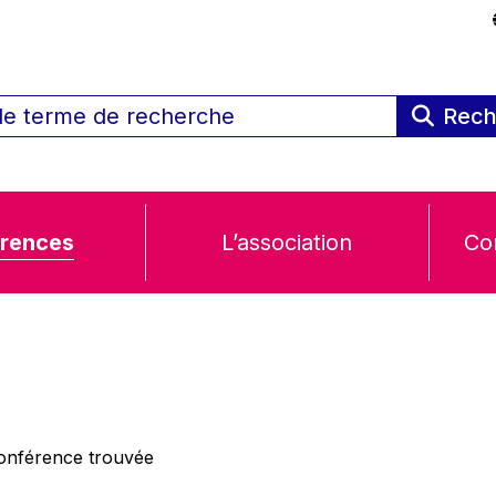
Rech
rences
L’association
Co
nférence trouvée