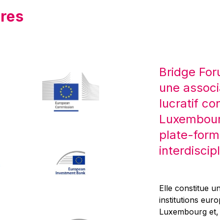
res
Bridge For
une associ
lucratif co
Luxembourg
plate-form
interdiscipl
Elle constitue un
institutions eur
Luxembourg et, d