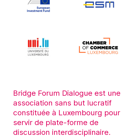
Koen LENAERTS
Lars Heikensten
Laura Kovesi
Luc Frieden
Lucas Papademos
Máire Geoghegan-Quinn
Manolis Mavrommatis
Marc Lemaître
Marcel Zadi Kessy
Mario Centeno
Bridge Forum Dialogue est une
Mario Monti
association sans but lucratif
Maroš ŠEFČOVIČ
constituée à Luxembourg pour
Martin Bailey
servir de plate-forme de
Martine Reicherts
discussion interdisciplinaire.