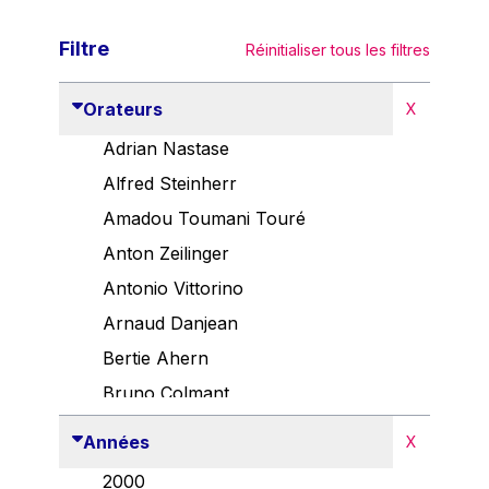
Filtre
Réinitialiser tous les filtres
Orateurs
X
Adrian Nastase
Alfred Steinherr
Amadou Toumani Touré
Anton Zeilinger
Antonio Vittorino
Arnaud Danjean
Bertie Ahern
Bruno Colmant
Carlo Thelen
Années
X
Cem Özdemir
2000