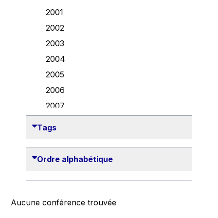
Danny Alexander
2001
Désirée Van Boxtel
2002
Edmond Israel
2003
Etienne de Lhoneux
2004
Euclid Tsakalotos
2005
Francis Carpenter
2006
François Villeroy de Galhau
2007
Frederica Mogherini
2008
Tags
Gaston Reinesch
2009
Georg Helg
2010
Ordre alphabétique
Gil Carlos Rodrigues Iglesias
2011
Gunnar Lund
2012
Günther Hermann Oettinger
2013
Aucune conférence trouvée
Günther Verheugen
2014