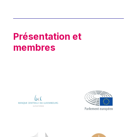
Hans Joachim Schellnhuber
2015
Hans-Gert Poettering
2016
Hans-Gert Pöttering
2017
Ioan Mircea Paşcu
Présentation et
2018
Jacques Barrot
membres
2019
Jacques Diouf
2020
Ján Figel
2021
Jan O. Karlsson
2022
Janez Potočnik
2023
Jean Tirole
2024
Jean-Claude Juncker
2025
Jean-Claude TRICHET
Jean-François Rischard
Jean-Louis Biancarelli