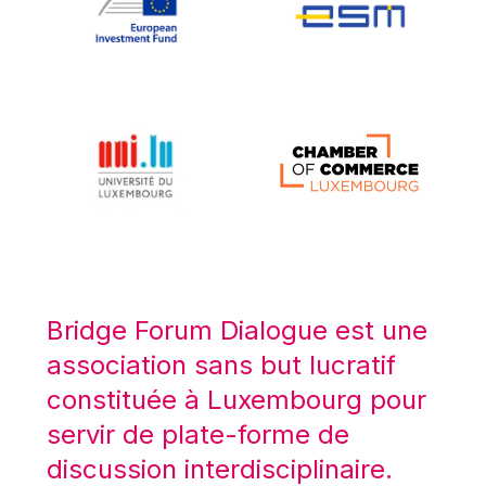
Koen LENAERTS
Lars Heikensten
Laura Kovesi
Luc Frieden
Lucas Papademos
Máire Geoghegan-Quinn
Manolis Mavrommatis
Marc Lemaître
Marcel Zadi Kessy
Mario Centeno
Bridge Forum Dialogue est une
Mario Monti
association sans but lucratif
Maroš ŠEFČOVIČ
constituée à Luxembourg pour
Martin Bailey
servir de plate-forme de
Martine Reicherts
discussion interdisciplinaire.