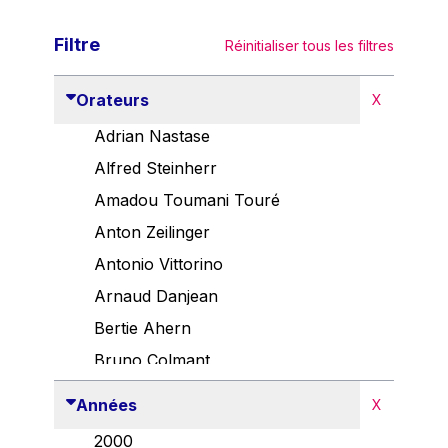
Filtre
Réinitialiser tous les filtres
Orateurs
X
Adrian Nastase
Alfred Steinherr
Amadou Toumani Touré
Anton Zeilinger
Antonio Vittorino
Arnaud Danjean
Bertie Ahern
Bruno Colmant
Carlo Thelen
Années
X
Cem Özdemir
2000