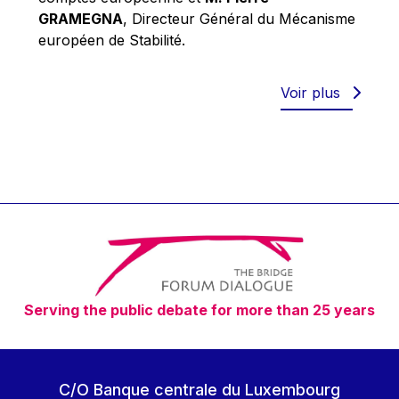
Robert Goebbels
GRAMEGNA
, Directeur Général du Mécanisme
Robert REYNDERS
européen de Stabilité.
Robert WEIDES
Rolf Tarrach
Voir plus
Štefan Füle
Thomas L. Cranfield
Tim Lankester
Timothy Radcliffe
Vaclav Klaus
Vassilios Skouris
Vítor Manuel da Silva Caldeira
Serving the public debate for more than 25 years
Viviane Reding
Walter Hagg
Walter RADERMACHER
C/O Banque centrale du Luxembourg