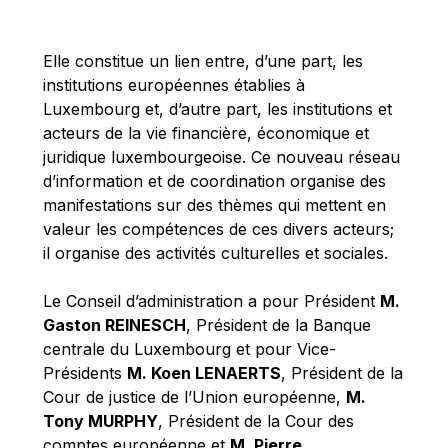
Michael Berry
Michael Palmer
Elle constitue un lien entre, d’une part, les
Michael Sohlman
institutions européennes établies à
Michel Goedert
Luxembourg et, d’autre part, les institutions et
acteurs de la vie financière, économique et
Mireille Delmas-Marty
juridique luxembourgeoise. Ce nouveau réseau
Nobuo Tanaka
d’information et de coordination organise des
Otmar Issing
manifestations sur des thèmes qui mettent en
valeur les compétences de ces divers acteurs;
Paolo Mengozzi
il organise des activités culturelles et sociales.
Paschal Donohoe
Pat Cox
Le Conseil d’administration a pour Président
M.
Gaston REINESCH
, Président de la Banque
Patrizia Nanz
centrale du Luxembourg et pour Vice-
Philippe Maystadt
Présidents
M. Koen LENAERTS
, Président de la
Pierre Gramegna
Cour de justice de l’Union européenne,
M.
Tony MURPHY
, Président de la Cour des
Richard Pelly
comptes européenne et
M. Pierre