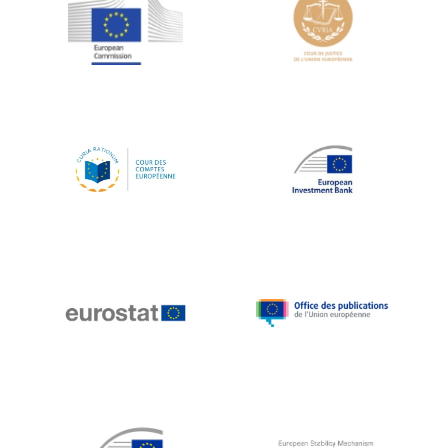
Jean-Louis Schiltz
Jean-Victor Louis
Jens Kreisel
Jeroen Dijsselbloem
Jochen Klucken
Johnny Åkerholm
Joschka Fischer
Juan Manuel Fabra Vallés
Julian Priestley
Karl-Heinz Lambertz
Katharien L.C. Hunt
Kenneth Rogoff
Klaus Regling
Klaus-Heiner Lehne