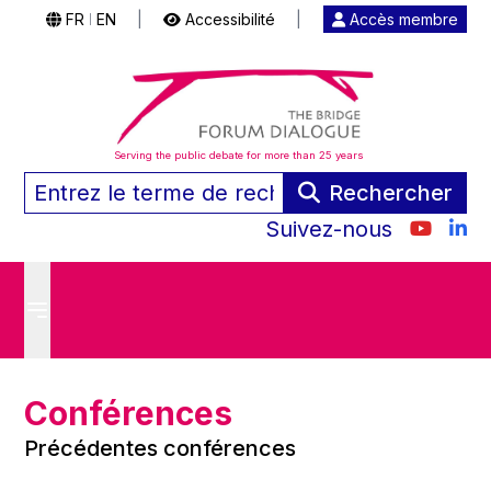
FR
EN
|
Accessibilité
|
Accès membre
|
Serving the public debate for more than 25 years
Rechercher
Suivez-nous
Conférences
Précédentes conférences