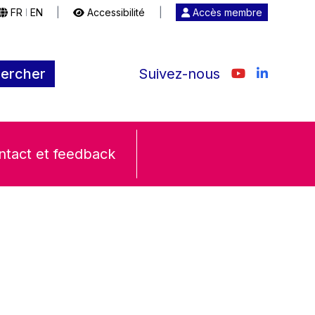
FR
EN
|
Accessibilité
|
Accès membre
|
ercher
Suivez-nous
ntact et feedback