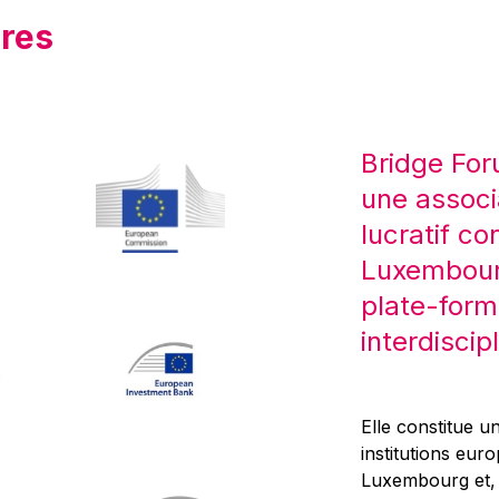
res
Bridge For
une associ
lucratif co
Luxembourg
plate-form
interdiscipl
Elle constitue un
institutions eur
Luxembourg et, d