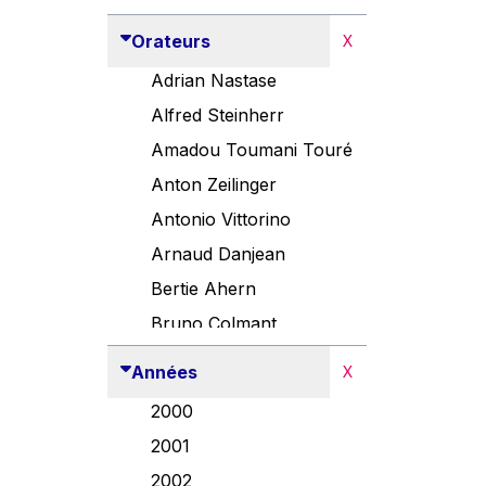
Orateurs
X
Adrian Nastase
Alfred Steinherr
Amadou Toumani Touré
Anton Zeilinger
Antonio Vittorino
Arnaud Danjean
Bertie Ahern
Bruno Colmant
Carlo Thelen
Années
X
Cem Özdemir
2000
Danny Alexander
2001
Désirée Van Boxtel
2002