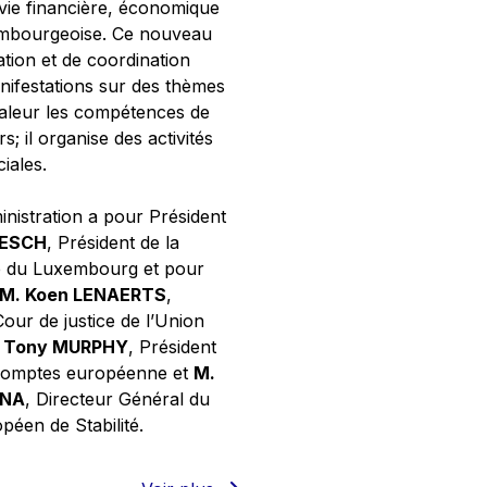
 vie financière, économique
xembourgeoise. Ce nouveau
tion et de coordination
nifestations sur des thèmes
valeur les compétences de
s; il organise des activités
ciales.
inistration a pour Président
NESCH
, Président de la
e du Luxembourg et pour
M. Koen LENAERTS
,
Cour de justice de l’Union
 Tony MURPHY
, Président
 comptes européenne et
M.
GNA
, Directeur Général du
éen de Stabilité.