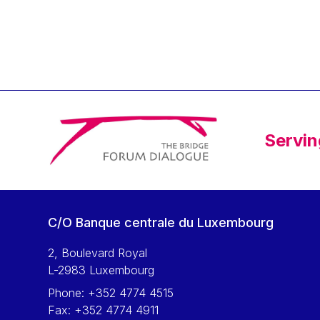
Klaus Regling
Klaus-Heiner Lehne
Koen LENAERTS
Lars Heikensten
Laura Kovesi
Luc Frieden
Servin
Lucas Papademos
Máire Geoghegan-Quinn
Manolis Mavrommatis
Marc Lemaître
C/O Banque centrale du Luxembourg
Marcel Zadi Kessy
Mario Centeno
2, Boulevard Royal
L-2983 Luxembourg
Mario Monti
Phone:
+352 4774 4515
Maroš ŠEFČOVIČ
Fax:
+352 4774 4911