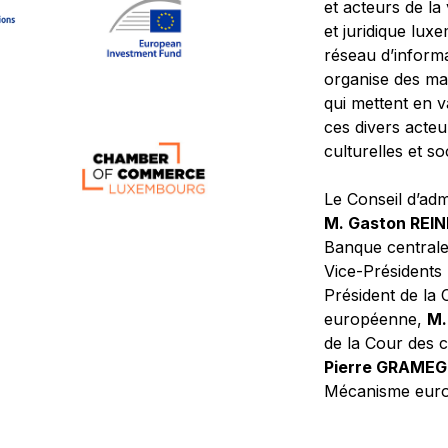
et acteurs de la
et juridique lu
réseau d’informa
organise des ma
qui mettent en 
ces divers acteur
culturelles et so
Le Conseil d’adm
M. Gaston REI
Banque central
Vice-Présidents
Président de la 
européenne,
M.
de la Cour des
Pierre GRAME
Mécanisme europ