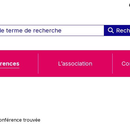
Rech
rences
L’association
Co
nférence trouvée