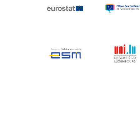
Jean-Louis Biancarelli
Jean-Louis Schiltz
Jean-Victor Louis
Jens Kreisel
Jeroen Dijsselbloem
Jochen Klucken
Johnny Åkerholm
Joschka Fischer
Juan Manuel Fabra
Vallés
Julian Priestley
Karl-Heinz Lambertz
Katharien L.C. Hunt
Kenneth Rogoff