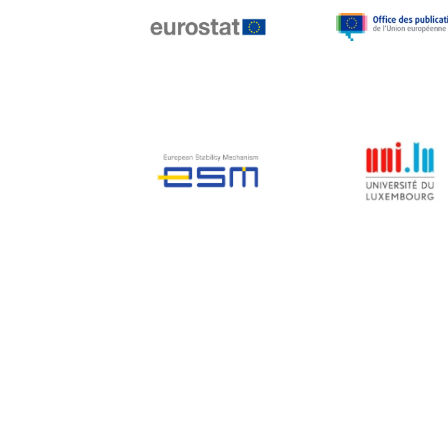
Jean-Louis Biancarelli
Jean-Louis Schiltz
Jean-Victor Louis
Jens Kreisel
Jeroen Dijsselbloem
Jochen Klucken
Johnny Åkerholm
Joschka Fischer
Juan Manuel Fabra
Vallés
Julian Priestley
Karl-Heinz Lambertz
Katharien L.C. Hunt
Kenneth Rogoff