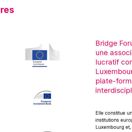
res
Bridge For
une associ
lucratif co
Luxembourg
plate-form
interdiscipl
Elle constitue un
institutions eur
Luxembourg et, d