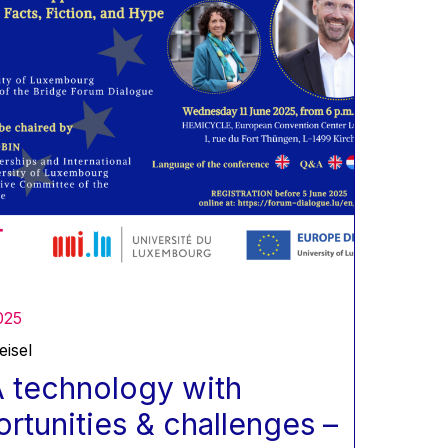
025
eisel
A technology with
rtunities & challenges –