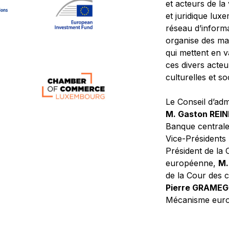
et acteurs de la
et juridique lu
réseau d’informa
organise des ma
qui mettent en 
ces divers acteur
culturelles et so
Le Conseil d’adm
M. Gaston REI
Banque central
Vice-Présidents
Président de la 
européenne,
M.
de la Cour des
Pierre GRAME
Mécanisme europ