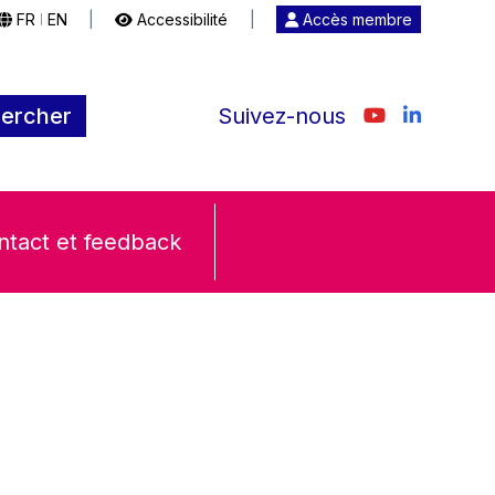
FR
EN
|
Accessibilité
|
Accès membre
|
ercher
Suivez-nous
ntact et feedback