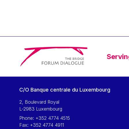
Klaus Regling
Klaus-Heiner Lehne
Koen LENAERTS
Lars Heikensten
Laura Kovesi
Luc Frieden
Servin
Lucas Papademos
Máire Geoghegan-Quinn
Manolis Mavrommatis
Marc Lemaître
C/O Banque centrale du Luxembourg
Marcel Zadi Kessy
Mario Centeno
2, Boulevard Royal
L-2983 Luxembourg
Mario Monti
Phone:
+352 4774 4515
Maroš ŠEFČOVIČ
Fax:
+352 4774 4911