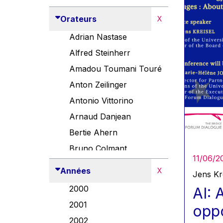
Orateurs
X
Adrian Nastase
Alfred Steinherr
Amadou Toumani Touré
Anton Zeilinger
Antonio Vittorino
Arnaud Danjean
Bertie Ahern
Bruno Colmant
11/06/2
Carlo Thelen
Années
X
Jens Kr
Cem Özdemir
2000
AI: 
Danny Alexander
2001
oppo
Désirée Van Boxtel
2002