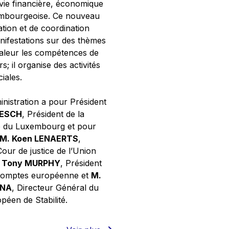
 vie financière, économique
xembourgeoise. Ce nouveau
tion et de coordination
nifestations sur des thèmes
valeur les compétences de
s; il organise des activités
ciales.
inistration a pour Président
NESCH
, Président de la
e du Luxembourg et pour
M. Koen LENAERTS
,
Cour de justice de l’Union
 Tony MURPHY
, Président
 comptes européenne et
M.
GNA
, Directeur Général du
éen de Stabilité.