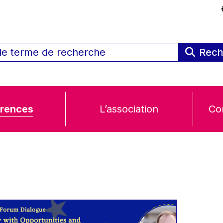
Rech
rences
L’association
Co