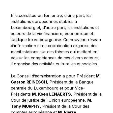
Michael Berry
Michael Palmer
Elle constitue un lien entre, d’une part, les
Michael Sohlman
institutions européennes établies à
Michel Goedert
Luxembourg et, d’autre part, les institutions et
acteurs de la vie financière, économique et
Mireille Delmas-Marty
juridique luxembourgeoise. Ce nouveau réseau
Nobuo Tanaka
d’information et de coordination organise des
Otmar Issing
manifestations sur des thèmes qui mettent en
valeur les compétences de ces divers acteurs;
Paolo Mengozzi
il organise des activités culturelles et sociales.
Paschal Donohoe
Pat Cox
Le Conseil d’administration a pour Président
M.
Gaston REINESCH
, Président de la Banque
Patrizia Nanz
centrale du Luxembourg et pour Vice-
Philippe Maystadt
Présidents
M. Koen LENAERTS
, Président de la
Pierre Gramegna
Cour de justice de l’Union européenne,
M.
Tony MURPHY
, Président de la Cour des
Richard Pelly
comptes européenne et
M. Pierre