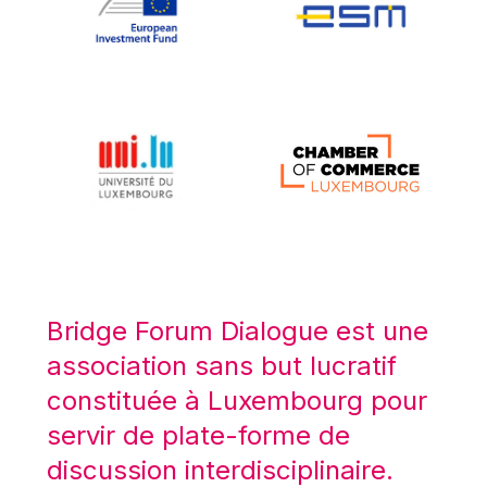
Koen LENAERTS
Lars Heikensten
Laura Kovesi
Luc Frieden
Lucas Papademos
Máire Geoghegan-Quinn
Manolis Mavrommatis
Marc Lemaître
Marcel Zadi Kessy
Mario Centeno
Bridge Forum Dialogue est une
Mario Monti
association sans but lucratif
Maroš ŠEFČOVIČ
constituée à Luxembourg pour
Martin Bailey
servir de plate-forme de
Martine Reicherts
discussion interdisciplinaire.