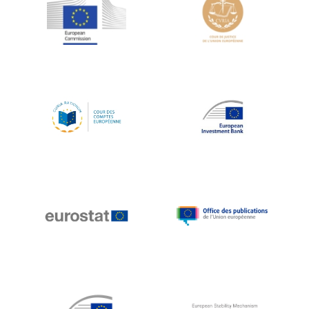
Jean-Louis Schiltz
Jean-Victor Louis
Jens Kreisel
Jeroen Dijsselbloem
Jochen Klucken
Johnny Åkerholm
Joschka Fischer
Juan Manuel Fabra Vallés
Julian Priestley
Karl-Heinz Lambertz
Katharien L.C. Hunt
Kenneth Rogoff
Klaus Regling
Klaus-Heiner Lehne