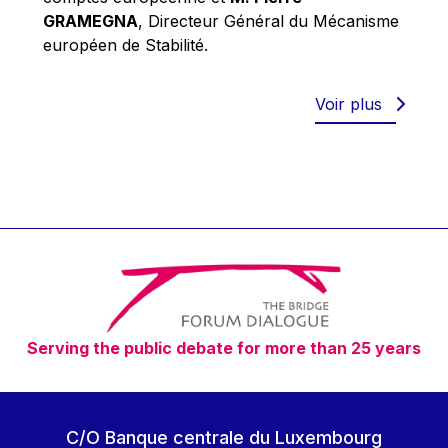
Robert Goebbels
GRAMEGNA
, Directeur Général du Mécanisme
Robert REYNDERS
européen de Stabilité.
Robert WEIDES
Rolf Tarrach
Voir plus
Štefan Füle
Thomas L. Cranfield
Tim Lankester
Timothy Radcliffe
Vaclav Klaus
Vassilios Skouris
Vítor Manuel da Silva Caldeira
Serving the public debate for more than 25 years
Viviane Reding
Walter Hagg
Walter RADERMACHER
C/O Banque centrale du Luxembourg