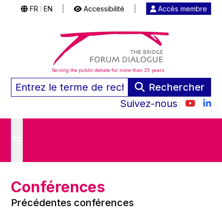
FR
EN
|
Accessibilité
|
Accès membre
|
Serving the public debate for more than 25 years
Rechercher
Suivez-nous
Conférences
Précédentes conférences