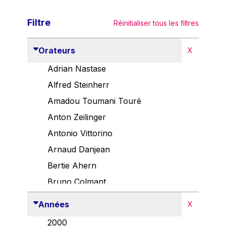
Filtre
Réinitialiser tous les filtres
Orateurs
X
Adrian Nastase
Alfred Steinherr
Amadou Toumani Touré
Anton Zeilinger
Antonio Vittorino
Arnaud Danjean
Bertie Ahern
Bruno Colmant
Carlo Thelen
Années
X
Cem Özdemir
2000