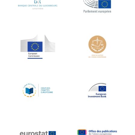
Koen LENAERTS
Lars Heikensten
Laura Kovesi
Luc Frieden
Lucas Papademos
Máire Geoghegan-Quinn
Manolis Mavrommatis
Marc Lemaître
Marcel Zadi Kessy
Mario Centeno
Mario Monti
Maroš ŠEFČOVIČ
Martin Bailey
Martine Reicherts