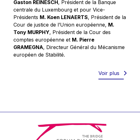
Gaston REINESCH
, Président de la Banque
Werner Hoyer
centrale du Luxembourg et pour Vice-
Wolfgang Ketterle
Présidents
M. Koen LENAERTS
, Président de la
Yasser Abed Rabbo
Cour de justice de l’Union européenne,
M.
Tony MURPHY
, Président de la Cour des
Yossi Beillin
comptes européenne et
M. Pierre
Yves FRANCHET
GRAMEGNA
, Directeur Général du Mécanisme
Yves Mersch
européen de Stabilité.
Voir plus