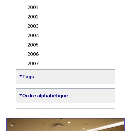
Danny Alexander
2001
Désirée Van Boxtel
2002
Edmond Israel
2003
Etienne de Lhoneux
2004
Euclid Tsakalotos
2005
Francis Carpenter
2006
François Villeroy de Galhau
2007
Frederica Mogherini
2008
Tags
Gaston Reinesch
2009
Georg Helg
2010
Ordre alphabétique
Gil Carlos Rodrigues Iglesias
2011
Gunnar Lund
2012
Günther Hermann Oettinger
2013
Günther Verheugen
2014