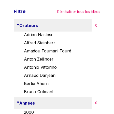
Filtre
Réinitialiser tous les filtres
Orateurs
X
Adrian Nastase
Alfred Steinherr
Amadou Toumani Touré
Anton Zeilinger
Antonio Vittorino
Arnaud Danjean
Bertie Ahern
Bruno Colmant
Carlo Thelen
Années
X
Cem Özdemir
2000