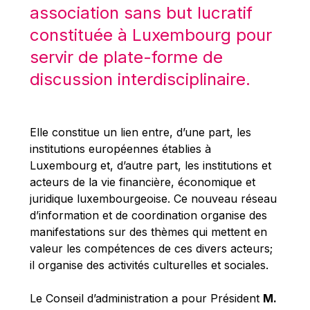
Robert Goebbels
association sans but lucratif
Robert REYNDERS
constituée à Luxembourg pour
Robert WEIDES
servir de plate-forme de
Rolf Tarrach
discussion interdisciplinaire.
Štefan Füle
Thomas L. Cranfield
Elle constitue un lien entre, d’une part, les
Tim Lankester
institutions européennes établies à
Timothy Radcliffe
Luxembourg et, d’autre part, les institutions et
acteurs de la vie financière, économique et
Vaclav Klaus
juridique luxembourgeoise. Ce nouveau réseau
Vassilios Skouris
d’information et de coordination organise des
Vítor Manuel da Silva Caldeira
manifestations sur des thèmes qui mettent en
valeur les compétences de ces divers acteurs;
Viviane Reding
il organise des activités culturelles et sociales.
Walter Hagg
Walter RADERMACHER
Le Conseil d’administration a pour Président
M.