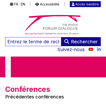
FR
EN
|
Accessibilité
|
Accès membre
|
Serving the public debate for more than 25 years
Rechercher
Suivez-nous
Conférences
Précédentes conférences