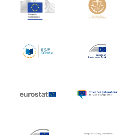
Jean-Louis Schiltz
Jean-Victor Louis
Jens Kreisel
Jeroen Dijsselbloem
Jochen Klucken
Johnny Åkerholm
Joschka Fischer
Juan Manuel Fabra Vallés
Julian Priestley
Karl-Heinz Lambertz
Katharien L.C. Hunt
Kenneth Rogoff
Klaus Regling
Klaus-Heiner Lehne