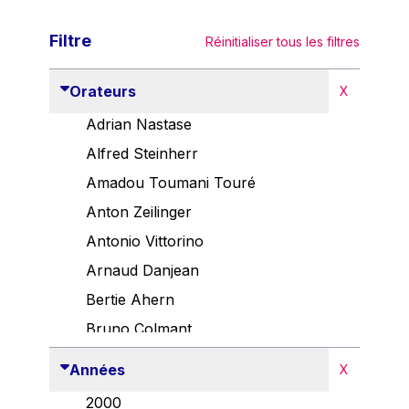
Filtre
Réinitialiser tous les filtres
Orateurs
X
Adrian Nastase
Alfred Steinherr
Amadou Toumani Touré
Anton Zeilinger
Antonio Vittorino
Arnaud Danjean
Bertie Ahern
Bruno Colmant
Carlo Thelen
Années
X
Cem Özdemir
2000