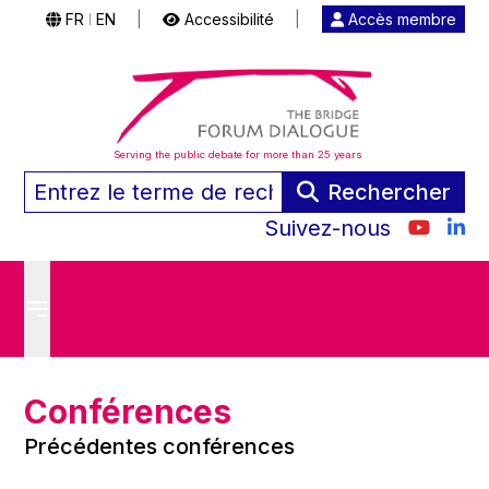
FR
EN
|
Accessibilité
|
Accès membre
|
Serving the public debate for more than 25 years
Rechercher
Suivez-nous
Conférences
Précédentes conférences