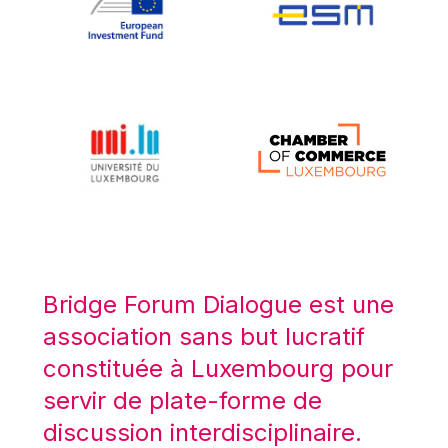
Koen LENAERTS
Lars Heikensten
Laura Kovesi
Luc Frieden
Lucas Papademos
Máire Geoghegan-Quinn
Manolis Mavrommatis
Marc Lemaître
Marcel Zadi Kessy
Mario Centeno
Bridge Forum Dialogue est une
Mario Monti
association sans but lucratif
Maroš ŠEFČOVIČ
constituée à Luxembourg pour
Martin Bailey
servir de plate-forme de
Martine Reicherts
discussion interdisciplinaire.