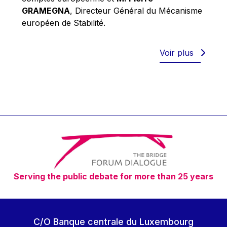
Robert Goebbels
GRAMEGNA
, Directeur Général du Mécanisme
Robert REYNDERS
européen de Stabilité.
Robert WEIDES
Rolf Tarrach
Voir plus
Štefan Füle
Thomas L. Cranfield
Tim Lankester
Timothy Radcliffe
Vaclav Klaus
Vassilios Skouris
Vítor Manuel da Silva Caldeira
Serving the public debate for more than 25 years
Viviane Reding
Walter Hagg
Walter RADERMACHER
C/O Banque centrale du Luxembourg