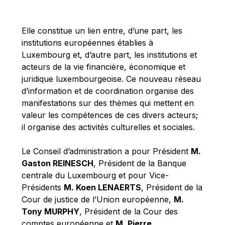
Michael Berry
Michael Palmer
Elle constitue un lien entre, d’une part, les
Michael Sohlman
institutions européennes établies à
Michel Goedert
Luxembourg et, d’autre part, les institutions et
acteurs de la vie financière, économique et
Mireille Delmas-Marty
juridique luxembourgeoise. Ce nouveau réseau
Nobuo Tanaka
d’information et de coordination organise des
Otmar Issing
manifestations sur des thèmes qui mettent en
valeur les compétences de ces divers acteurs;
Paolo Mengozzi
il organise des activités culturelles et sociales.
Paschal Donohoe
Pat Cox
Le Conseil d’administration a pour Président
M.
Gaston REINESCH
, Président de la Banque
Patrizia Nanz
centrale du Luxembourg et pour Vice-
Philippe Maystadt
Présidents
M. Koen LENAERTS
, Président de la
Pierre Gramegna
Cour de justice de l’Union européenne,
M.
Tony MURPHY
, Président de la Cour des
Richard Pelly
comptes européenne et
M. Pierre