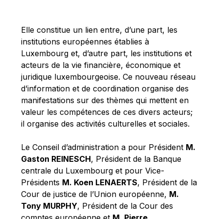
Michael Berry
Michael Palmer
Elle constitue un lien entre, d’une part, les
Michael Sohlman
institutions européennes établies à
Michel Goedert
Luxembourg et, d’autre part, les institutions et
acteurs de la vie financière, économique et
Mireille Delmas-Marty
juridique luxembourgeoise. Ce nouveau réseau
Nobuo Tanaka
d’information et de coordination organise des
Otmar Issing
manifestations sur des thèmes qui mettent en
valeur les compétences de ces divers acteurs;
Paolo Mengozzi
il organise des activités culturelles et sociales.
Paschal Donohoe
Pat Cox
Le Conseil d’administration a pour Président
M.
Gaston REINESCH
, Président de la Banque
Patrizia Nanz
centrale du Luxembourg et pour Vice-
Philippe Maystadt
Présidents
M. Koen LENAERTS
, Président de la
Pierre Gramegna
Cour de justice de l’Union européenne,
M.
Tony MURPHY
, Président de la Cour des
Richard Pelly
comptes européenne et
M. Pierre