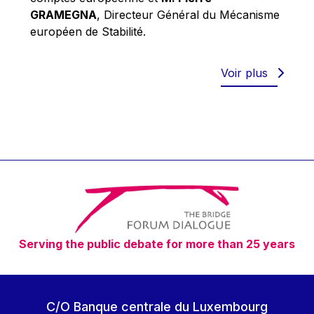
Robert Goebbels
GRAMEGNA
, Directeur Général du Mécanisme
Robert REYNDERS
européen de Stabilité.
Robert WEIDES
Rolf Tarrach
Voir plus
Štefan Füle
Thomas L. Cranfield
Tim Lankester
Timothy Radcliffe
Vaclav Klaus
Vassilios Skouris
Vítor Manuel da Silva Caldeira
Serving the public debate for more than 25 years
Viviane Reding
Walter Hagg
Walter RADERMACHER
C/O Banque centrale du Luxembourg