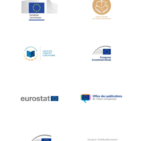
Jean-Louis Schiltz
Jean-Victor Louis
Jens Kreisel
Jeroen Dijsselbloem
Jochen Klucken
Johnny Åkerholm
Joschka Fischer
Juan Manuel Fabra Vallés
Julian Priestley
Karl-Heinz Lambertz
Katharien L.C. Hunt
Kenneth Rogoff
Klaus Regling
Klaus-Heiner Lehne