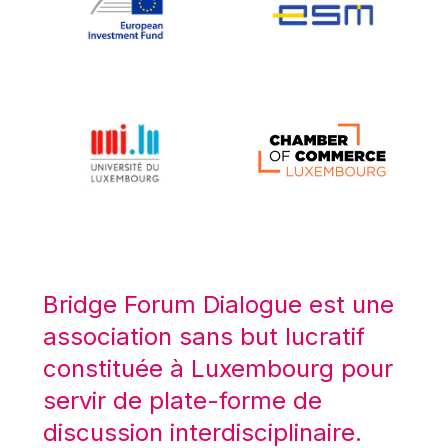
Koen LENAERTS
Lars Heikensten
Laura Kovesi
Luc Frieden
Lucas Papademos
Máire Geoghegan-Quinn
Manolis Mavrommatis
Marc Lemaître
Marcel Zadi Kessy
Mario Centeno
Bridge Forum Dialogue est une
Mario Monti
association sans but lucratif
Maroš ŠEFČOVIČ
constituée à Luxembourg pour
Martin Bailey
servir de plate-forme de
Martine Reicherts
discussion interdisciplinaire.