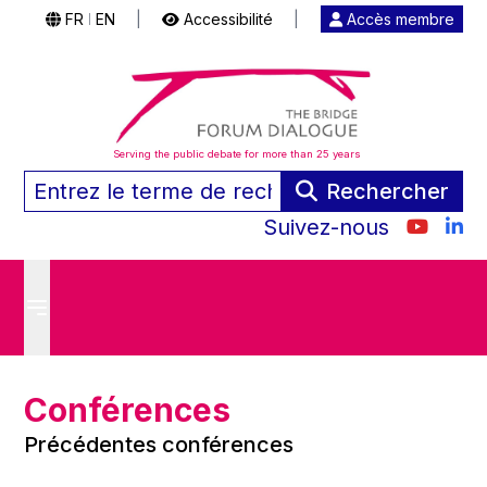
FR
EN
|
Accessibilité
|
Accès membre
|
Serving the public debate for more than 25 years
Rechercher
Suivez-nous
Conférences
Précédentes conférences