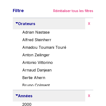
Filtre
Réinitialiser tous les filtres
Orateurs
X
Adrian Nastase
Alfred Steinherr
Amadou Toumani Touré
Anton Zeilinger
Antonio Vittorino
Arnaud Danjean
Bertie Ahern
Bruno Colmant
Carlo Thelen
Années
X
Cem Özdemir
2000